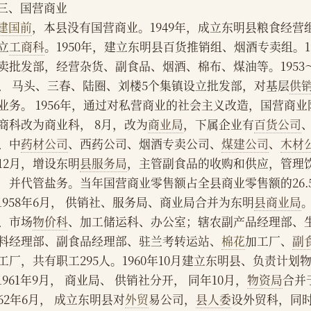
    三、国营商业
建国前
，本县没有国营商业。1949年，成立东明县粮食经营
立
工商科
。1950年，建立东明县百货推销组、烟酒专卖组。1
卖批发部，经营杂货、副食品、烟酒、棉布、煤油等。1953～
、 马头、三春、陆圈、刘楼5个集镇设立批发部，对基层
供
业务。 1956年，通过对私营商业的社会主义改造，国营商
商科改为商业科， 8月，改为
商业局
，下属企业有
百货公司
、中
药材公司
、西药公司、烟酒专卖公司、
煤建公司
、
木材
12月，增设东明
县服务局
，主管副食品的收购和供应，管理
，并代管盐务。当年国营商业零售额占全县商业零售额的26.
    1958年6月， 供销社、服务局、商业局合并为东明
县商业局
、市场
物价科
、加工储运科、办公室；辖农副产品经理部、
料经理部、副食品经理部、驻兰考转运站、
棉花
加工厂、
副
工厂，共有职工295人。1960年10月建立东明县、负责计划
    1961年9月， 商业局、 供销社分开， 同年10月，
物资局
合并
962年6月， 成立东明县对
外贸
易公司，
县人委
设外贸科，同