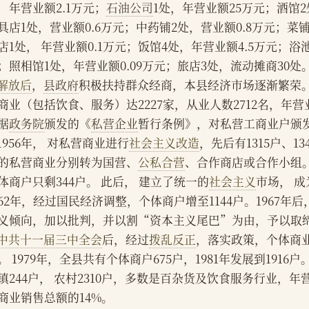
，年营业额2.1万元；
石油公司
1处，年营业额25万元；酒馆2
具店1处，营业额0.6万元；中药铺2处，营业额0.8万元；菜铺
店1处， 年营业额0.1万元；饭馆4处，年营业额4.5万元；浴池
；照相馆1处，年营业额0.09万元；旅店3处，流动摊商30处
解放后
，
县政府
积极扶持群众经商，本县经济市场逐渐繁荣。
商业（包括饮食、服务）达2227家，从业人数2712名，年营业
据
政务院
颁发的《
私营企业
暂行条例》，对私营工商业户颁
    1956年， 对私营商业进行
社会主义改造
，先后有1315户、13
的私营商业分别转为国营、
公私合营
、合作商店或合作小组。
体商户只剩344户。 此后， 建立了统一的
社会主义
市场， 
962年，经过国民经济调整，个体商户增至1144户。1967
义倾向，加以批判，并以割“资本主义尾巴”为由，予以取
中共十一届三中全会
后，经过
拨乱反正
，落实政策，个体商
。 1979年，全县共有个体商户675户，1981年发展到1916户。
镇244户， 农村2310户，多数是百杂货及饮食服务行业，年营
商业销售总额的14%。