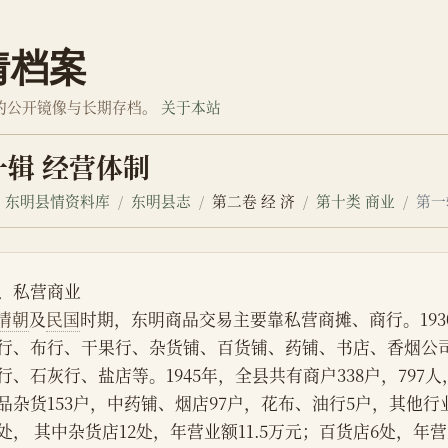
情档案
的公开镜像与长期存档。
关于本站
一辑 经营体制
东明县情资料库
东明县志
第二卷 经 济
第十类 商业
第一
、私营商业
清朝
及
民国
时期，东明商品交易主要靠私营商摊、商行。19
行、布行、干果行、杂货铺、百货铺、药铺、书店、香烟公
行、石灰行、盐店等。1945年，全县共有商户338户，797
品杂货153户，中药铺、烟店97户，花布、油行5户，其他行
1处， 其中杂货店12处，年营业额11.5万元；百货店6处，年营