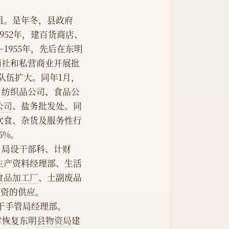
组。是年冬，县政府
952年，建百货商店、
1955年，先后在东明
销社
和私营商业开展批
业队伍扩大。同年1月，
、纺织品公司、食品公
公司
、盐务批发处。同
饮食、杂货及服务性行
5%。
。局设干部科、计财
生产资料经理部、生活
食品加工厂
、土副废品
物资的供应。
于手管局经理部。
时恢复东明
县物资局
建