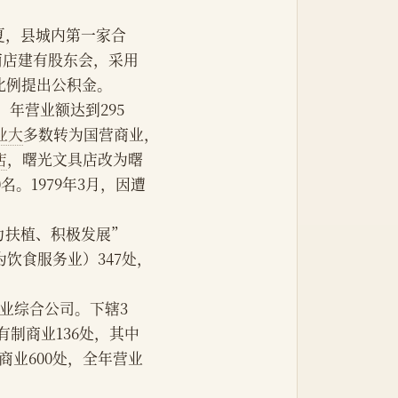
年夏，县城内第一家合
商店建有股东会，采用
比例提出公积金。
大，年营业额达到295
业大
多数转为国营商业，
店
，曙光文具店改为曙
名。1979年3月，因遭
力扶植、积极发展”
饮食服务业）347处，
县商业综合公司。下辖3
有制商业136处，其中
体商业600处，全年营业