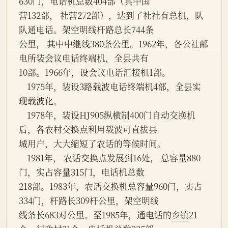
630门，电话机总数404部（其中国
营132部， 社营272部），达到了社社有总机，队
队通电话。架空明线杆路总长744条
公里， 其中中继线380条公里。1962年，各
公社
邮
电所装会议电话终端机，全县共有
10部。1966年，设会议电话汇接机1部。
    1975年，装设3路载波电话终端机4部，全县实
现载波化。
    1978年，装设HJ905纵横制400门自动交换机
后，各农村交换点利用载波可直拔县
城用户，大大缩短了农话的等候时间。
    1981年， 农话交换点发展到16处， 总容量880
门，实占容量315门，电话机总数
218部。1983年，农话交换机总容量960门，实占
334门，杆路长309杆公里，架空明线
线条长683对公里。至1985年，通电话的
乡镇
21