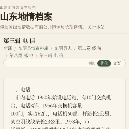
山东地方志资料归档
山东地情档案
停运省级地情数据库的公开镜像与长期存档。
关于本站
第三辑 电 信
菏泽
东明县情资料库
东明县志
第二卷 经 济
第八类 邮 电
第三辑 电 信
视图
优化
原始
一、电话
    市内电话  1950年始设电话站，有10门交换机1
台，电话3部。1956年交换机容量
100门，实占62门，电话机60部。杆路长2公里，
架空明线线条长23公里。1978年，市