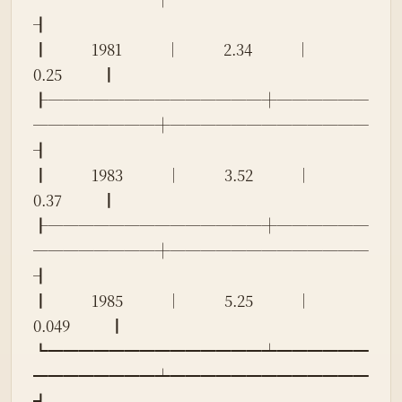
┨
┃            1981            │            2.34            │           
0.25           ┃
┠──────────────┼──────
────────┼─────────────
┨
┃            1983            │            3.52            │           
0.37           ┃
┠──────────────┼──────
────────┼─────────────
┨
┃            1985            │            5.25            │          
0.049           ┃
┗━━━━━━━━━━━━━━┷━━━━━━
━━━━━━━━┷━━━━━━━━━━━━━
┛