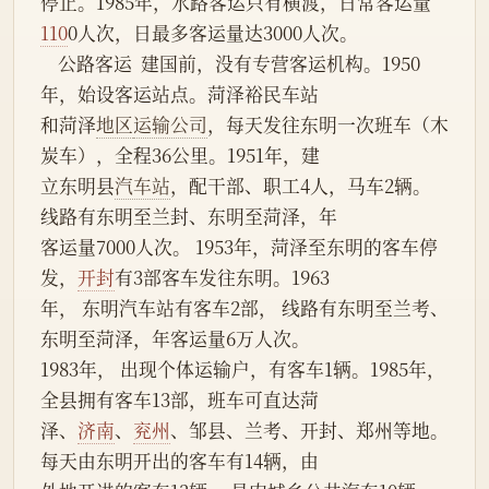
停止。1985年，水路客运只有横渡，日常客运量
110
0人次，日最多客运量达3000人次。
    公路客运  建国前，没有专营客运机构。1950
年，始设客运站点。菏泽裕民车站
和菏泽
地区
运输公司
，每天发往东明一次班车（木
炭车），全程36公里。1951年，建
立东明县
汽车站
，配干部、职工4人，马车2辆。
线路有东明至兰封、东明至菏泽，年
客运量7000人次。 1953年，菏泽至东明的客车停
发，
开封
有3部客车发往东明。1963
年， 东明汽车站有客车2部， 线路有东明至兰考、
东明至菏泽，年客运量6万人次。
1983年， 出现个体运输户，有客车1辆。1985年，
全县拥有客车13部，班车可直达菏
泽、
济南
、
兖州
、邹县、兰考、开封、郑州等地。
每天由东明开出的客车有14辆，由