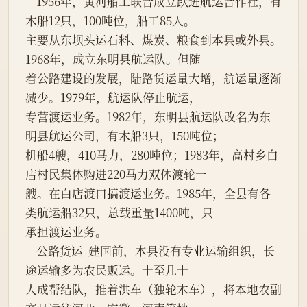
    1956年，黄河船工联合成立跃进航运合作社，有
木船12只，100吨位，船工85人。
主要从东坝头运石料、煤炭、粮食到本县或外县。
1968年，成立东明县航运队。但随
着公路建设的发展，陆路货运量大增，航运量逐渐
减少。1979年，航运队停止航运，
专营渡运业务。1982年，东明县航运队改名为东
明县航运公司，有木船3只，150吨位；
机船4艘，410马力，280吨位；1983年，高村乡白
店村民集体购进220马力双体渡轮一
艘。在白店渡口搞渡运业务。1985年，全县有各
类航运船32只，总载重量1400吨，只
承担渡运业务。
    公路货运  建国前，本县没有专业运输组织，长
途运输多为农民贩运。十至几十
人成帮结队，推着洪车（独轮木车），将本地农副