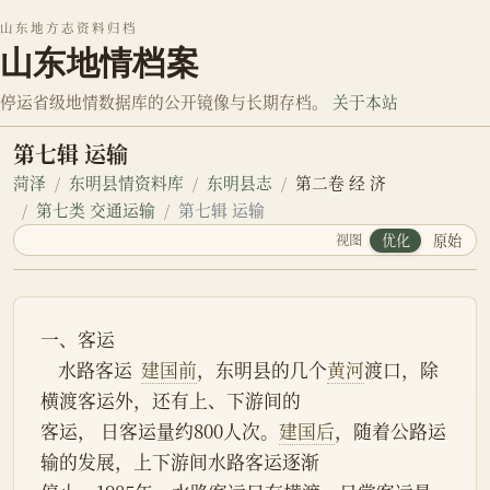
山东地方志资料归档
山东地情档案
停运省级地情数据库的公开镜像与长期存档。
关于本站
第七辑 运输
菏泽
东明县情资料库
东明县志
第二卷 经 济
第七类 交通运输
第七辑 运输
视图
优化
原始
一、客运
    水路客运  
建国前
，东明县的几个
黄河
渡口，除
横渡客运外，还有上、下游间的
客运， 日客运量约800人次。
建国后
，随着公路运
输的发展，上下游间水路客运逐渐