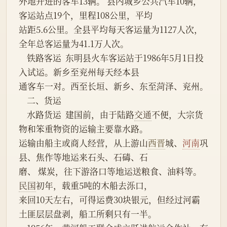
外地开进的客车13辆。 县内城乡公共汽车10辆，
客运站点19个，里程108公里，平均
站距5.6公里。全县平均每天客运量为1127人次，
全年总客运量为41.1万人次。
    铁路客运  东明县火车客运站于1986年5月1日投
入试运。新乡至兖州每天经本县
通客车一对。西至长垣、新乡、东至菏泽、兖州。
    二、货运
    水路货运  建国前，由于陆路
交通
不便，大宗货
物和笨重物资的运输主要靠水路。
运输由船主或商人经营，从上游山
西晋
城、
河南
巩
县、焦作等地运来石头、石碡、石
磨、 煤炭，往下游洛口等地运送粮食、油料等。
民国
初年，载重5吨的木船去泺口，
来回10天左右，可得运费30块银元，但经过河霸
土匪层层盘剥，船工所剩只有一半。