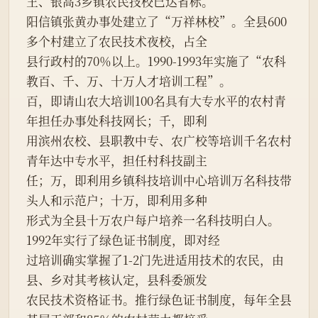
王、银高3乡镇农民技校已达省标。

阳信镇张黄办事处建立了“万祥林校”。全县600
多个村建立了农民技术夜校，占全

县行政村的70％以上。1990-1993年实施了“农科
教百、千、万、十万人才培训工程”。

百，即请山农大培训100名具有大专水平的农村青
年担任办事处科技网长；千，即利

用滨州农校、县职教中专、农广校等培训千名农村
青年达中专水平，担任村科技副主

任；万，即利用乡镇科技培训中心培训万名科技带
头人和示范户；十万，即利用多种

形式为全县十万农户每户培养一名科技明白人。
1992年实行了绿色证书制度，即对经

过培训确实掌握了1-2门先进适用技术的农民，由
县、乡对其考核认定，县科委颁发

农民技术资格证书。推行绿色证书制度，每年全县