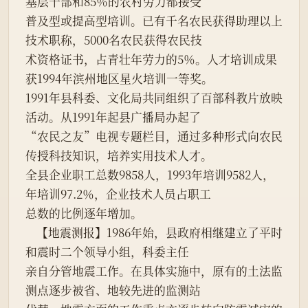
基层干部和85％的农村劳力都接受

普及型或提高型培训。已有千名农民获得助理以上
技术职称，5000名农民获得农民技

术资格证书，占青壮年劳力的5％。人才培训成果
获1994年滨州地区星火培训一等奖。

1991年县科委、文化局共同组织了百部科教片放映
活动。从1991年起县广播局办起了

“农民之友”电视专题栏目，通过多种形式向农民
传授科技知识，培养实用技术人才。

全县企业职工总数9858人，1993年培训9582人，
年培训97.2％，企业技术人员占职工

总数的比例逐年增加。

    【地震测报】1986年始，县政府相继建立了平时
和震时二个领导小组，科委主任

亲自分管地震工作。在具体实施中，原有的土法监
测点逐步被省、地较先进的监测站
