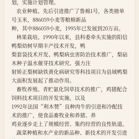
划，实施计划管理。

    农业种植。先后引进推广了鲁棉1号，各类掖单
号玉米，886059小麦等粮棉新品

种，其中886059小麦，1995年已发展到20万亩。

    林果栽培。1990年以来，县科委牵头实施的阳信
鸭梨幼树早期丰产技术开发，鸭

梨套袋技术开发、鸭梨病虫害防治技术推广，梨砧
木种子温水催芽技术研究、强力注

射矫正梨树缺铁黄化病研究等科技项目为县域鸭梨
大面积发展起了推动作用。

    畜牧养殖。青贮氨化饲草技术的推广，鸡猪配合
饲料技术项目的开发实施，以及

1992年法国“利木赞”良种肉牛的引进和冷配技
术的推广，使食品畜牧业和养猪、养

鸡业逐步走上了规模经营、集约经营的良性轨道。

    蔬菜种植和水产业的新品种、新技术的开发引进