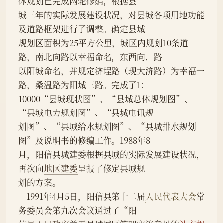
体规划已完成两轮修编，根据县
城三年的实际发展建设状况，对县城各项用地功能
及道路框架进行了调整。确定县城
规划区面积为25平方公里，城区内规划10条道
路，南北向路以幸福命名，东西向．路
以阳城命名，并规定济埕路（现大济路）为幸福一
路，桑温路为阳城三路。完成了1：
10000“县城现状图”、“县城总体规划图”、
“县城电力规划图”、“县城电讯规
划图”、“县城给水规划图”、“县城排水规划
图”及说明书的修编工作。1988年8
月，阳信县城建委根据县城的实际发展建设状况，
再次向
地区建委
呈报了修定县城规
划的方案。
    1991年4月5日，阳信县第十二届
人民代表大会
常
务委员会第九次会议通过了“阳