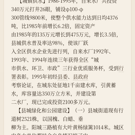
     【城镇供水】1986-1995年，自来水厂共投资
340万元打井26眼，铺设φ100-φ
300管线9800米，使整个供水能力达到日均4376
吨，比1985年前增长6.2倍，固定资产
由1985年的135万元增长到475万元，增长3.5倍，
县城供水普及率达98％，使该厂跃
入全区供水企业先进行列，自来水厂1992年、
1993年、1994年连续三年获得全区“城
市供水、环卫、市政”三行业优质服务杯，受到
行
署
表彰。1995年初经
县委
、
县政府
考察论证，在城东处征地1千亩建水库，引黄蓄
水，库容量达350万立方米，并建设第
二水厂，现已完成投资2100多万元。
    【县城绿化和公园建设】（一）县城街道现有行
道树2521株，以国槐、白蜡、垂
柳为主。阳城三路植有大叶黄杨绿篱1014米。城区