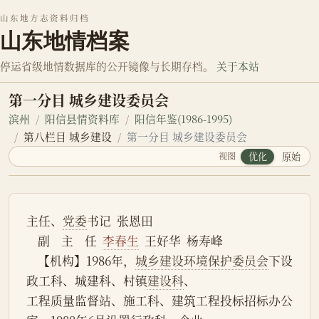
山东地方志资料归档
山东地情档案
停运省级地情数据库的公开镜像与长期存档。
关于本站
第一分目 城乡建设委员会
滨州
阳信县情资料库
阳信年鉴(1986-1995)
第八栏目 城乡建设
第一分目 城乡建设委员会
视图
优化
原始
主任、
党委
书记  张恩田
    副    主    任  
李春生
  王好华  杨寿峰
    【机构】1986年，
城乡建设环境保护委员会
下设
政工科、城建科、村镇
建设科
、
工程质量监督站、施工科、建筑工程投标招标办公