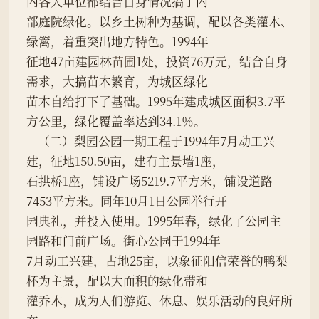
内各大单位都结合自身情况搞了内
部庭院绿化。以乡土树种为基调，配以各类灌木、
绿篱，着重突出地方特色。1994年
征地47亩建园林
苗圃
1处，投资76万元，结合自身
需求，大搞苗木繁育，为城区绿化
苗木自给打下了基础。1995年建成城区面积3.7平
方公里，绿化覆盖率达到34.1％。
    （二）梨园公园一期工程于1994年7月动工兴
建，征地150.50亩，建有主景墙1座，
石拱桥1座，铺设广场5219.7平方米，铺设道路
7453平方米。同年10月1日公园举行开
园典礼，并投入使用。1995年春，绿化了公园主
园路和门前广场。街心公园于1994年
7月动工兴建，占地25亩，以象征阳信荣誉的鸭梨
杯为主景，配以大面积的绿化带和
灌乔木，成为人们游览、休息、娱乐活动的良好所