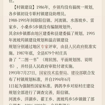
在。
    【村镇建设】1986年，
乡镇
均没有搞统一规划，
各乡镇初设专职村镇建设助理员。
1988-1995年间除阳信镇、河流镇、水落坡乡、雷
家乡、小桑乡5乡镇没有编制规划外，
其余8乡镇都由
地区
建委和县建委搞了规划。1995
年流坡坞镇建设规划和温店镇建设
规划分别通过地区
专家
评审，由县
人民政府
批准实
施。1987年底，全县879个村庄具
备了“二图一书”（现状图、平面规划图、说明
书），并经县人民政府审批付诸实施。
1993年7月27日，
国家技术监督局
、
建设部
联合发
布了村镇规划标准，并自1994年6月
1日起为强制性国家标准。鹑鸽李乡对原村庄建设
规划全部进行了调查完善，阳信镇、
河流乡、洋湖乡、翟王乡、流坡坞乡5乡镇做了部