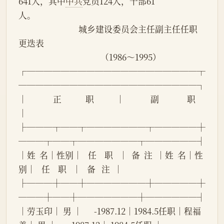
641人，其中
中共
党员124人，干部61
人。
                              城乡建设委员会主任副主任任职
更迭表
                                         （1986～1995）
┌────────────────────┬
─────────────────────┐
│             正            职           │             副              职           
│
├───┬──┬───────┬─────┼
───┬──┬───────┬──────┤
│姓  名│性别│   任    职   │  备  注  │姓  名│性
别│   任    职   │   备   注  │
├───┼──┼───────┼─────┼
───┼──┼───────┼──────┤
│劳玉印│ 男 │      -1987.12│1984.5任职│程福