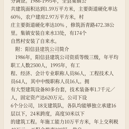
分调查。1986-1995年，全县集镇公
共建筑面积达到1.59万平方米，主要街道硬化率达
60％，农户建房2.97万平方米，村
庄主要街道硬化率达10％ ，修筑沥青路472.38公
里。集镇安装自来水13处，有174个
自然村安装了自来水。
    附：阳信县
建筑公司
简介
    1986年，阳信县建筑公司资质等级三级，年平均
职工人数2500人，1995年，有工
程、经济、会计专业职称人员86人，工程技术人
员64人，其中中级职称人员16人。拥
有大型建筑设备80多台套，技术装备率1.7千元／
人，固定资产达620万元。公司下设
6个分公司，18支建筑队，各队均能够独立承建16
层以下，24米跨度，高度50米以下
的建筑工程。年施工能力10万平方米，年上交利税