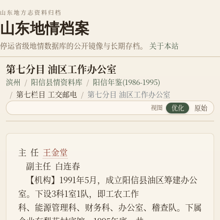
山东地方志资料归档
山东地情档案
停运省级地情数据库的公开镜像与长期存档。
关于本站
第七分目 油区工作办公室
滨州
阳信县情资料库
阳信年鉴(1986-1995)
第七栏目 工交邮电
第七分目 油区工作办公室
视图
优化
原始
主  任  
王金堂
    副主任  白连春
    【机构】1991年5月，成立阳信县油区筹建办公
室。下设3科1室1队，即工农工作
科、能源管理科、财务科、办公室、稽查队。下属