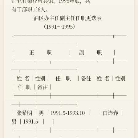
企业有梨花村宾馆。1995年底，共
有干部职工6人。
                  油区办主任副主任任职更迭表
                        （1991～1995）
┌──────────────────┬──
────────────┐
│          正          职            │      副          职        │
├───┬──┬────────┬──┼──
─┬──┬────┬──┤
│姓  名│性别│    任    职    │备注│姓  名│性别
│ 任  职 │备注│
├───┼──┼────────┼──┼──
─┼──┼────┼──┤
│张希明│ 男 │1991.5-1993.10  │    │白连春│ 
男 │1991.5- │    │
├───┼──┼────────┼──┼──