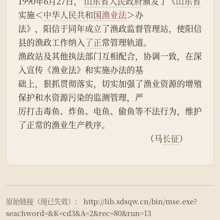
1990年6月27日， 
山东省人民政府
颁发了《
山东省
实施＜
中华人民共和国
渔业法
＞办
法》，阳信于同年成立了渔政监督管理站，使阳信
县的渔政工作纳入
了正
常管理轨道。
渔政站及其他执法部门互相配合，协调一致，在深
入宣传《渔业法》和实施办法的基
础上，狠抓贯彻落实，切实加强了渔业资源的增殖
保护和水资源污染的监测管理，严
厉打击毒鱼、炸鱼、电鱼、偷鱼等不法行为，维护
了正常的渔业生产秩序。
                                                                 （马
长征
）
原始链接（现已失效）：
http://lib.sdsqw.cn/bin/mse.exe?
seachword=&K=cd3&A=2&rec=80&run=13