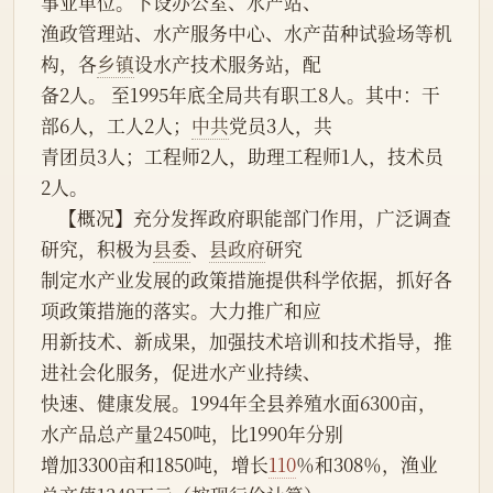
事业单位。下设办公室、水产站、
渔政管理站、水产服务中心、水产苗种试验场等机
构，各
乡镇
设水产技术服务站，配
备2人。 至1995年底全局共有职工8人。其中：干
部6人，工人2人；
中共
党员3人，共
青团员3人；工程师2人，助理工程师1人，技术员
2人。
    【概况】充分发挥政府职能部门作用，广泛调查
研究，积极为
县委
、
县政府
研究
制定水产业发展的政策措施提供科学依据，抓好各
项政策措施的落实。大力推广和应
用新技术、新成果，加强技术培训和技术指导，推
进社会化服务，促进水产业持续、
快速、健康发展。1994年全县养殖水面6300亩，
水产品总产量2450吨，比1990年分别
增加3300亩和1850吨，增长
110
％和308％，渔业