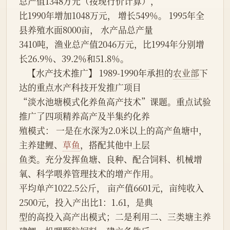
总产值1348万元（按现行价计算），
比1990年增加1048万元， 增长549％。 1995年全
县养殖水面8000亩， 水产品总产量
3410吨，渔业总产值2046万元，比1994年分别增
长26.9％、39.2％和51.8％。
    【水产技术推广】 1989-1990年承担的
农业部
下
达的重点水产科技开发推广项目
“淡水池塘模式化养鱼高产技术”课题。重点试验
推广了四项精养高产及半集约化养
殖模式： 一是在水深为2.0米以上的高产鱼塘中，
主养建鲤、
草鱼
，搭配其他中上层
鱼类。充分发挥鱼塘、良种、配合饲料、机械增
氧、科学喂养管理技术的增产作用。
平均单产1022.5公斤， 亩产值6601元，亩纯收入
2500元，投入产出比1：1.61，是典
型的高投入高产出模式；二是利用二、三类塘主养