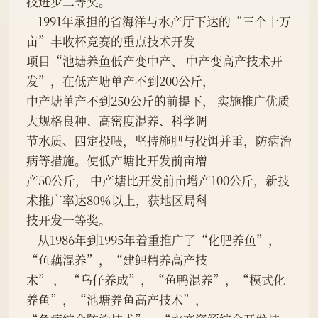
技进步二等奖。
    1991年承担的省海洋与水产厅下达的“三个十万
亩”丰收杯竞赛的重点技术开发
项目“池塘养鱼低产变中产、 中产变高产技术开
发”，在低产塘单产不到200公斤，
中产塘单产不到250公斤的前提下， 实施推广优质
大规格良种、高密度混养、科学调
节水质、四定投喂，坚持施肥与投饵并重，防病治
病等措施。使低产塘比开发前亩增
产50公斤， 中产塘比开发前亩增产100公斤，新技
术推广率达80％以上，获
地区
局科
技开发一等奖。
    从1986年到1995年着重推广了“化肥养鱼”，
“鱼藕混养”，“建鲤精养高产技
术” ， “乌仔养成”，“鱼鸭混养”，“模式化
养鱼”，“池塘养鱼高产技术”，