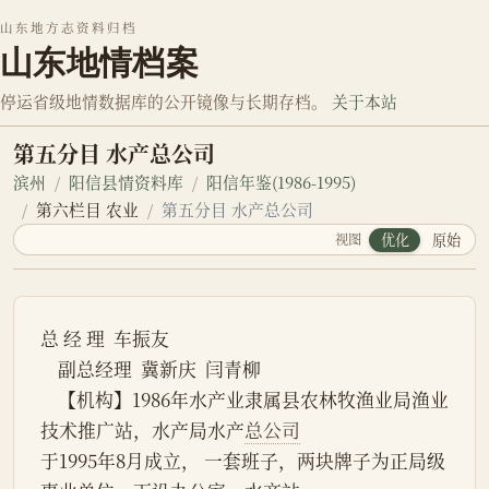
山东地方志资料归档
山东地情档案
停运省级地情数据库的公开镜像与长期存档。
关于本站
第五分目 水产总公司
滨州
阳信县情资料库
阳信年鉴(1986-1995)
第六栏目 农业
第五分目 水产总公司
视图
优化
原始
总 经 理  车振友
    副总经理  冀新庆  闫青柳
    【机构】1986年水产业隶属县农林牧渔业局渔业
技术推广站，水产局水产
总公司
于1995年8月成立， 一套班子，两块牌子为正局级