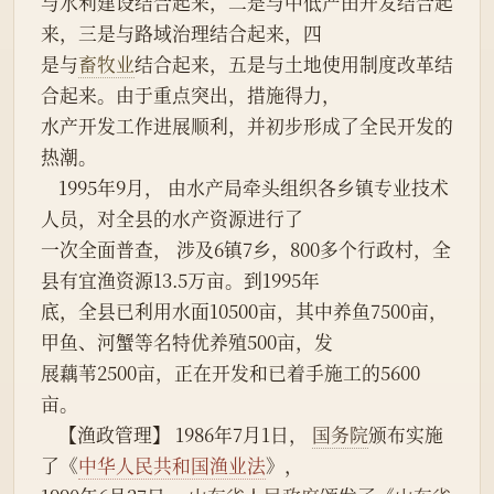
与水利建设结合起来，二是与中低产田开发结合起
来，三是与路域治理结合起来，四
是与
畜牧业
结合起来，五是与土地使用制度改革结
合起来。由于重点突出，措施得力，
水产开发工作进展顺利，并初步形成了全民开发的
热潮。
    1995年9月， 由水产局牵头组织各乡镇专业技术
人员，对全县的水产资源进行了
一次全面普查， 涉及6镇7乡，800多个行政村，全
县有宜渔资源13.5万亩。到1995年
底，全县已利用水面10500亩，其中养鱼7500亩，
甲鱼、河蟹等名特优养殖500亩，发
展藕苇2500亩，正在开发和已着手施工的5600
亩。
    【渔政管理】 1986年7月1日， 
国务院
颁布实施
了《
中华人民共和国渔业法
》，