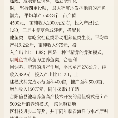
建鲤，投喂颗粒饲料，建立条件反
射， 坚持四定投喂， 最大程度地发挥池塘的产鱼
潜力。 平均单产750公斤，亩产值
4500元， 亩纯收入2000元左右，投入产出比1：
1.80；三是主养草鱼或建鲤，搭配其
他鱼类，靠吃食性鱼类带动配养鱼类生长。平均单
产419.2公斤，亩纯收入975元，投
入产出比1： 1.88；四是一种半精养的养殖模式，
以
鲢鱼
或草鱼为主养鱼类，合理利
用饲料、肥料的增产作用，平均单产276公斤，纯
收入489元，投入产出比1：2.1。上
述模式共完成示范面积400亩，推广面积5000亩，
增加收入150万元，同时探索出了适
合阳信县池塘养鱼高产技术开发的最佳模式是亩产
500公斤的养殖模式， 该课题获地
区科技进步二等奖，并于同年获省海洋与水产厅科