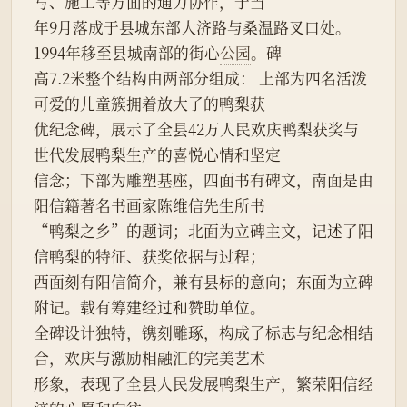
写、施工等方面的通力协作，于当
年9月落成于县城东部大济路与桑温路叉口处。 
1994年移至县城南部的街心
公园
。碑
高7.2米整个结构由两部分组成： 上部为四名活泼
可爱的儿童簇拥着放大了的鸭梨获
优纪念碑，展示了全县42万人民欢庆鸭梨获奖与
世代发展鸭梨生产的喜悦心情和坚定
信念；下部为雕塑基座，四面书有碑文，南面是由
阳信籍著名书画家陈维信先生所书
“鸭梨之乡”的题词；北面为立碑主文，记述了阳
信鸭梨的特征、获奖依据与过程；
西面刻有阳信简介，兼有县标的意向；东面为立碑
附记。载有筹建经过和赞助单位。
全碑设计独特，镌刻雕琢，构成了标志与纪念相结
合，欢庆与激励相融汇的完美艺术
形象，表现了全县人民发展鸭梨生产，繁荣阳信经