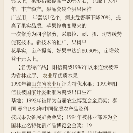
％以上，果形指数提高一20％左右，克服了大小
年，丰产稳产。果品套袋全县果园推
广应用， 年套袋1亿个，病虫危害率下降20％，提
高了果实品质。苹果修剪变原来的
一次修剪为四季修剪，采取拉、剥、扭、切等缓势
促花技术。新技术的推广，果树早
花早实，亩产提高，好果率达到80.90％，亩增效
益千元以上。
    【名优特产品】 阳信鸭梨1986年以来连续被评
为
省林业厅
、 
农业
厅优质水果；
1990年被
山东省农业厅
评为特优水果；1991年阳
信县被
国家计委
批准为鸭梨出口生产
基地；1992年被评为首届农业博览会金质奖；泰
国·曼谷1993年中国优质农产品及科
技成果设备展览会金奖；1994年被林业部评为
全
国
林业名特优新产品博览会金奖；19