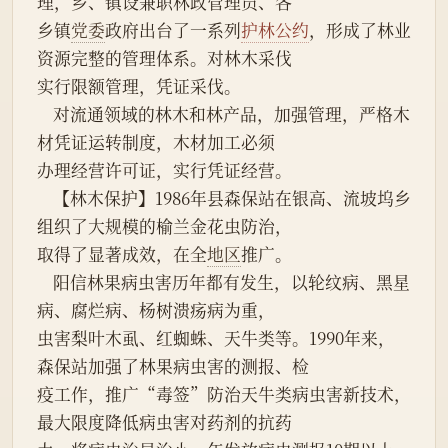
理，乡、镇设兼职林政管理员、各
乡镇
党委
政府出台了一系列
护林公约
，形成了林业
资源完整的管理体系。对林木采伐
实行限额管理，凭证采伐。
    对流通领域的林木和林产品，加强管理，严格木
材凭证运转制度，木材加工必须
办理经营许可证，实行凭证经营。
    【林木保护】1986年县森保站在银高、流坡坞乡
组织了大规模的榆兰金花虫防治，
取得了显著成效，在全
地区
推广。
    阳信林果病虫害历年都有发生，以轮纹病、黑星
病、腐烂病、杨树溃疡病为重，
虫害梨叶木虱、红蜘蛛、天牛类等。1990年来，
森保站加强了林果病虫害的测报、检
疫工作，推广“毒签”防治天牛类病虫害新技术，
最大限度降低病虫害对药剂的抗药