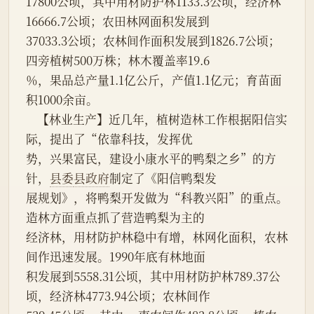
17800公顷，其中用材防护林1133.3公顷，经济林
16666.7公顷；农田林网面积发展到
37033.3公顷；农林间作面积发展到1826.7公顷；
四旁植树500万株；林木覆盖率19.6
％，果品总产量1.1亿公斤，产值1.1亿元；育苗面
积1000余亩。
    【林业生产】近几年，植树造林工作根据阳信实
际，提出了“依靠科技，发挥优
势，兴果富民，建设小康水平的鸭梨之乡”的方
针，
县委
县政府
制定了《阳信鸭梨发
展规划》，将鸭梨开发做为“科教兴阳”的重点。
造林方面重点抓了营造鸭梨为主的
经济林，用材防护林稳中有增，林网化面积，农林
间作迅速发展。1990年底有林地面
积发展到5558.31公顷，其中用材防护林789.37公
顷，经济林4773.94公顷；农林间作