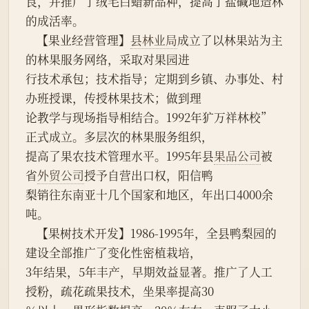
良，并推广了绒毛白蜡新品种，提高了盐碱地造林
的成活率。
    【果业经营管理】
县林业局
成立了以林果站为主
的林果服务网络，采取对果园进
行技术承包；技术指导；定期到乡镇、办事处、村
办班授课，传授林果技术；做到理
论教学与现场指导相结合。1992年犷万祥林校”
正式成立。多层次的林果服务组织，
提高了果农技术管理水平。1995年县
果品公司
被
省
外贸公司
授予自营出口权，阳信鸭
梨销往东南亚十几个国家和地区，年出口4000余
吨。
    【果树技术开发】1986-1995年，全县鸭梨园的
建设全部推广了变化性密植栽培，
3年结果，5年丰产，早期效益显著。推广了人工
授粉，疏花疏果技术，坐果率提高30