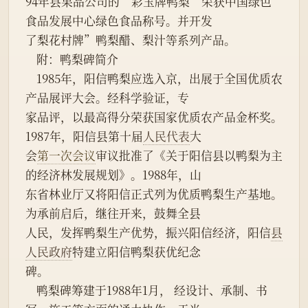
94年县果品公司的“彩玉牌鸭梨”荣获中国绿色
食品发展中心绿色食品称号。并开发
了梨花村牌”鸭梨醋、梨汁等系列产品。
    附：鸭梨碑简介
    1985年，阳信鸭梨应选入京，出展于全国优质农
产品展评大会。经科学验证，专
家品评，以最高得分荣获国家优质农产品金杯奖。
1987年，阳信县第十届
人民代表
大
会
第一次会议
审议批准了《关于阳信县以鸭梨为主
的经济林发展规划》。1988年，山
东省林业厅又将阳信正式列为优质鸭梨生产基地。
为承前启后，继往开来，鼓舞全县
人民，发挥鸭梨生产优势，振兴阳信经济，阳信
县
人民政府
特建立阳信鸭梨获优纪念
碑。
    鸭梨碑筹建于1988年1月， 经设计、承制、书