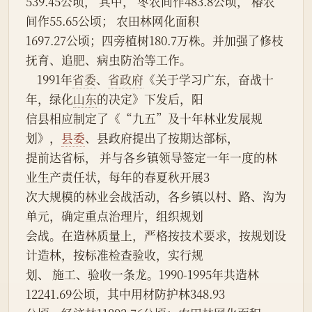
539.45公顷， 其中， 枣农间作483.8公顷， 椿农
间作55.65公顷； 农田林网化面积
1697.27公顷；四旁植树180.7万株。并加强了修枝
抚育、追肥、病虫防治等工作。
    1991年
省委
、
省政府
《关于学习广东，奋战十
年，绿化
山东
的决定》下发后，阳
信县相应制定了《“九五”及十年林业发展规
划》，
县委
、县政府提出了按期达部标，
提前达省标， 并与各乡镇领导签定一年一度的林
业生产责任状，每年的春夏秋开展3
次大规模的林业会战活动，各乡镇以村、路、沟为
单元，确定重点治理片，组织规划
会战。在造林质量上，严格按技术要求，按规划设
计造林，按标准检查验收，实行规
划、 施工、验收一条龙。1990-1995年共造林
12241.69公顷，其中用材防护林348.93