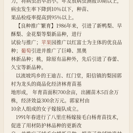
力，将病虫治早治小。年发放病虫测报10期以上，
病虫发生率下降到10％以下，种苗、
果品检疫率提高到95％以上。
    【良种推广繁育】1986年来，引进了新鸭梨、早
酥梨、金花梨等梨新品种，进行
试验与推广；
苹果
园推广以红富士为主体的优良品
种；
葡萄
引进并推广了巨峰、黑奥
林新品种；桃，除原有品种外，先后引进了春蕾、
久宝等新品种。
    以流坡坞乡的王迪吉、红门堂，阳信镇的梨园郭
村为龙头的商品化经济林育苗基
地形成， 年育苗面积700余亩，出圃苗木5百余万
株，经济效益300余万元。郭家村由
10余人组成的女子嫁接队成立。
    1991年春进行了八里庄杨嫁接毛白杨育苗技术，
促进了用材防护林品种的更新改