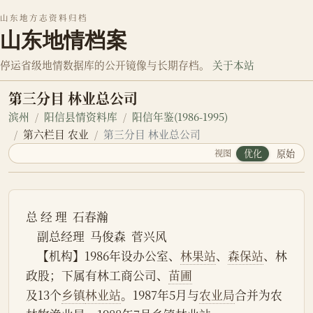
山东地方志资料归档
山东地情档案
停运省级地情数据库的公开镜像与长期存档。
关于本站
第三分目 林业总公司
滨州
阳信县情资料库
阳信年鉴(1986-1995)
第六栏目 农业
第三分目 林业总公司
视图
优化
原始
总 经 理  石春瀚
    副总经理  马俊森  菅兴风
    【机构】1986年设办公室、
林果站
、
森保站
、林
政股；下属有林工商公司、
苗圃
及13个
乡镇
林业站
。1987年5月与
农业局
合并为农