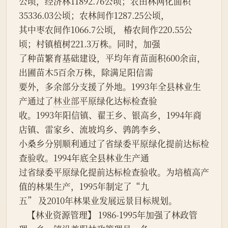
公顷，经济林11892.76公顷；农田林网化面积
35336.03公顷；农林间作1287.25公顷，
其中枣农间作1066.7公顷， 椿农间作220.55公
顷；村镇植树221.3万株。同时，加强
了种苗繁育基础建设，平均年育苗面积600余亩，
出圃苗木5百余万株，除满足阳信需
要外，多余部分支援了外地。1993年全县林业生
产通过了
林业部
平原绿化达标检查验
收。1993年阳信镇、翟王乡、银高乡，1994年商
店镇、雷家乡、流坡坞乡、鹑鸽李乡、
小桑乡分别顺利通过了省绿委平原绿化提前达标检
查验收。1994年底全县林业生产通
过省绿委平原绿化提前达标检查验收。为培植高产
值的林果生产，1995年制定了“九
五” 及2010年林果业发展远景目标规划。
    【林业资源管理】 1986-1995年加强了林政管