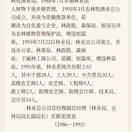
林牧渔业局。1988年7月乡镇林业站
人财物下放乡镇管理。 1993年3月农林牧渔业
总公
司
成立，并改为差额拨款单位，苗
圃改为自负盈亏企业，林政股、森保站、
植保站
并
为农林植物管理保护站，增设恒温
库。 1993年7月22日
林业局
、林业总公司成立，并
设办公室、林果站、林政股、森保
站；下属林工商公司、苗圃、恒温库，增设种苗
站。1995年底，林业系统共有职工67
人，其中干部28人，工人39人；
中共
党员20人；
高级农艺师1人；农艺师、工程师9人；
政工师2人；助理农艺师、助理会计师、技术员、
会计员14人。
             林业总公司总经理副总经理（林业局、
农
林局
局长副局长）任职更迭表
                                   （1986～1995）