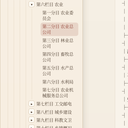
┤
第六栏目 农业
▾
│┌─
第一分目 农业委
员会
││
第二分目 农业总
│└─
公司
├
第三分目 林业总
┤
公司
│范
第四分目 畜牧总
├
公司
┤
第五分目 水产总
公司
│马
第六分目 水利局
├
第七分目 农业机
┤
械服务总公司
│史
第七栏目 工交邮电
▸
├
第八栏目 城乡建设
▸
┤
第九栏目 科教文卫
▸
│ 
第十栏目 乡镇概况
▸