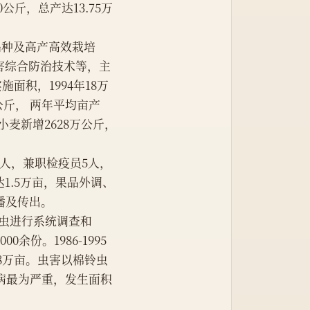
公斤，总产达13.75万
品种及高产高效栽培
害综合防治技术等，主
面积，1994年18万
.6公斤， 两年平均亩产
5年小麦新增2628万公斤，
4人，兼职检疫员5人，
达1.5万亩，果品外调、
播及传出。
要病虫进行系统调查和
份。1986-1995
18万亩。虫害以棉铃虫
枯病最为严重，发生面积