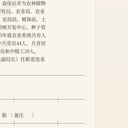
、
森保站
并为农林植物
畜牧局
。农业局、农业
、农技站、植保站、土
果树开发中心、种子管
95年底农业系统共有人
中共
党员44人，
共青团
术员和中级工20人。
业局局长副局长）任职更迭表
──────────────────
┬──┬────────┬─────
  职  │备注      │
┼──┼────────┼─────