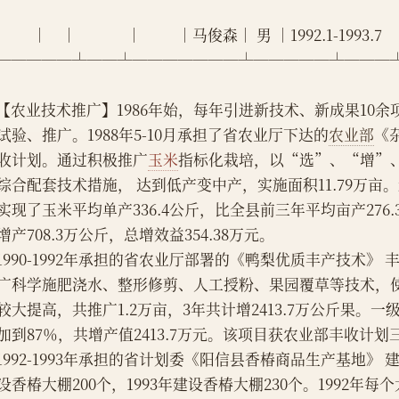
        │    │              │          │马俊森│ 男 │1992.1-1993.7   │ 
─────┴──┴───────┴─────┴───
    【农业技术推广】1986年始，每年引进新技术、新成果10
试验、推广。1988年5-10月承担了省农业厅下达的
农业部
《
收计划。通过积极推广
玉米
指标化栽培，以“选”、“增”
综合配套技术措施， 达到低产变中产，实施面积11.79万亩
实现了玉米平均单产336.4公斤，比全县前三年平均亩产276.
增产708.3万公斤，总增效益354.38万元。
    1990-1992年承担的省农业厅部署的《鸭梨优质丰产技术
广科学施肥浇水、整形修剪、人工授粉、果园覆草等技术，
较大提高，共推广1.2万亩，3年共计增2413.7万公斤果。一
加到87％，共增产值2413.7万元。该项目获农业部丰收计划
    1992-1993年承担的省计划委《阳信县香椿商品生产基地》 
设香椿大棚200个，1993年建设香椿大棚230个。1992年每