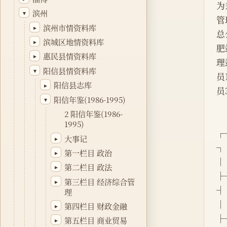
为
滨州
▾
管
滨州市情资料库
▸
总
滨城区地情资料库
▸
肥
惠民县情资料库
▸
理
阳信县情资料库
▾
员
阳信县志库
▸
员
阳信年鉴(1986-1995)
▾
2 阳信年鉴(1986-
1995)
┌
大事记
▸
┐
第一栏目 政治
▸
│   
第二栏目 政法
▸
├
第三栏目 经济综合管
▸
┤
理
│ 
第四栏目 财政金融
▸
├
第五栏目 商业贸易
▸