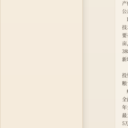
产
公
技
要
亩
3
新
投
粮
全
年
最
5