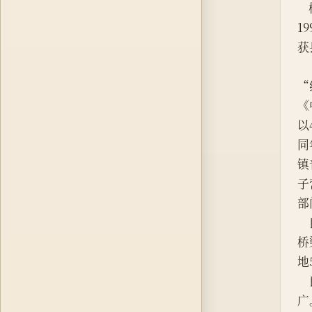
1
获
“
《
以
同
镇
子
部
桥
地
广