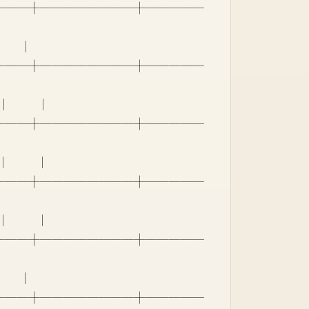
┼──┼────────┼─────
       │
┼──┼────────┼─────
          │
┼──┼────────┼─────
          │
┼──┼────────┼─────
          │
┼──┼────────┼─────
      │
┼──┼────────┼─────