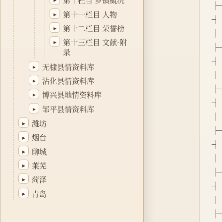
├
第十一栏目 人物
▸
┤
第十二栏目 荣誉榜
▸
│  
第十三栏目 文献·附
▸
├
录
┤
无棣县情资料库
▸
│  
沾化县情资料库
▸
├
博兴县地情资料库
▸
┤
邹平县情资料库
▸
│  
潍坊
▸
├
烟台
▸
┤
聊城
▸
│  
莱芜
▸
├
菏泽
▸
┤
青岛
▸
│  
├