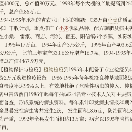
值4000元，总产值80万元。1993年每个大棚的产量提高到250
斤，总产值86万元。
    1994-1995年承担的省农业厅下达的部级 《35万亩
小麦
优质
术》丰收计划。重点推广了
小麦
优质品种、配方施肥及病虫
在小桑、 雷家、商店、河流、翟王、阳信镇6个乡镇，实际实施
， 1995年17万亩。 1994年亩产375公斤， 1995年亩产403
88.9公斤， 比前三年亩产333.6公斤增产16.7％。1994-199
增总产值4467.9万元。
    【植物保护与检疫】
植物检疫
到1995年末配备了专业检疫员
资2万元购进检疫设备。1986-1995年每年检疫良种基地面积
食检疫率达95％以上，有效地杜绝了危险性病虫的传入、传
    病虫害防治自1986年起每年抽调2-4名专业技术人员对主
面普查，形成系统的病虫资料。每年累计印发病虫情报30期2000余
全县暴发性病虫害共发生2次， 发生面积18万亩，防治面积
为严重，1992年全县发生面积达13万亩；病害以1995年青
万亩。