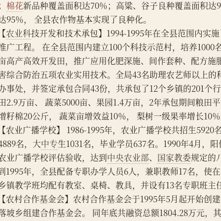
；
棉花
新品种覆盖面积达70％；高粱、谷子良种覆盖面积达9
达95％， 全县农作物基本实现了良种化。
   【
农业科
技开发和技术承包】1994-1995年在全县范围内实施
推广工程。 在全县范围内建立100个科技示范村，培养1000
亩高产高效开发田，推广应用化肥深施、间作套种、配方施
害综合防治五项农业实用技术。全局43名助理农艺师以上的
办事处，并签定承包合同43份，共承包了12个乡镇的201个行政
田2.9万亩、 蔬菜5000亩、果园1.4万亩，2年承包期间粮田
增籽棉20公斤， 蔬菜亩增效益10％， 梨树一级果率增长10
    【农业广播学校】 1986-1995年，农业广播学校共招生59
4889名，大
中专
生1031名，毕业学员637名。1990年4月
农业广播学校评估验收，达到
中央农业部
、
国家教委
规定的
    到1995年，全县配备专职办学人员6人，兼职教师17名，使在
乡镇教学班均配有教室、桌椅、教具，并设有13名专职班主
    【农村合作基金会】农村合作基金会于1995年5月起开始
落坡乡组建合作基金会。 同年底共融资总额1804.28万元，其中