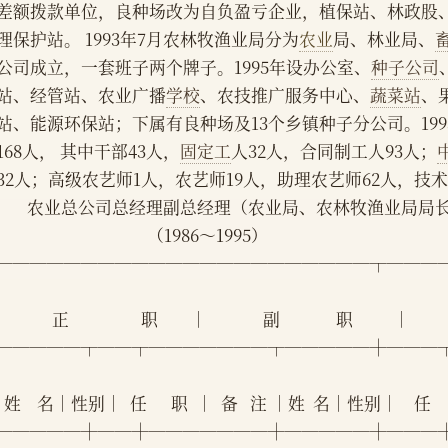
差额拨款单位，良种场改为自负盈亏企业，植保站、林政股
理保护站。 1993年7月农林牧渔业局分为
农业
局、林业局、
公司成立，一套班子两个牌子。1995年设办公室、
种子公司
站、经管站、农业广播
学校
、农技推广服务中心、
蔬菜站
、
站、能源环保站；下属有良种场及13个乡镇种子分公司。19
168人， 其中干部43人，
固定工
人32人，合同制工人93人；
32人；高级农艺师1人，农艺师19人，助理农艺师62人，技
            农业总公司总经理副总经理（农业局、农林牧渔
                                          （1986～1995）
──────────────────────┬───
           正                  职        │              副              职          │
─────┬──┬───────┬─────┼───
 姓    名│性别│  任      职  │  备   注 │姓  名│性别│    任    
─────┼──┼───────┼─────┼───