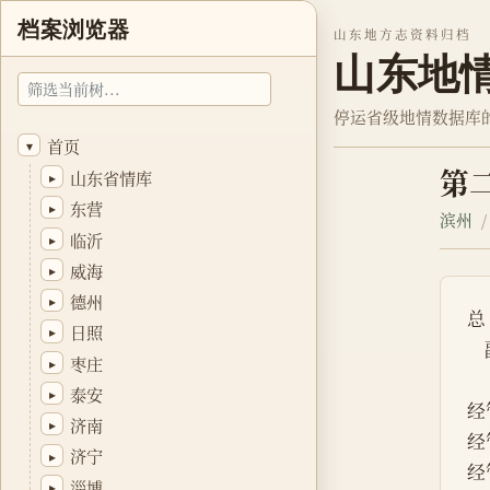
档案浏览器
山东地方志资料归档
山东地
停运省级地情数据库
首页
▾
第
山东省情库
▸
东营
▸
滨州
临沂
▸
威海
▸
德州
▸
总
日照
▸
枣庄
▸
泰安
▸
经
济南
▸
经
济宁
▸
经
淄博
▸