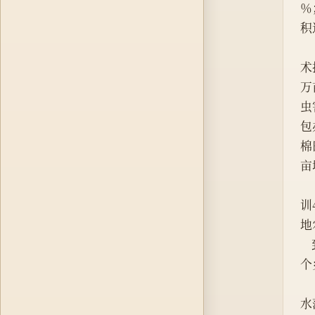
％
积
 
术
万
虫
包
棉
亩
训
地
个
水