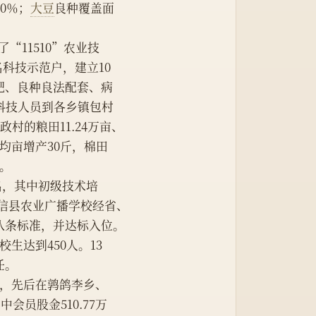
0％；
大豆
良种覆盖面
了“11510”农业技
名科技示范户，建立10
肥、良种良法配套、病
科技人员到各乡镇包村
村的粮田11.24万亩、
平均亩增产30斤，棉田
％。
20名，其中初级技术培
，阳信县农业广播学校经省、
八条标准，并达标入位。
校生达到450人。13
任。
创建，先后在鹑鸽李乡、
会员股金510.77万