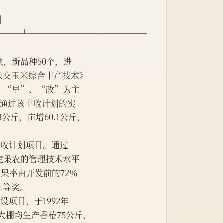
         │
┴──┴────────┴─────
余项，新品种50个，进
杂交
玉米
综合丰产技术》
、“早”、“改”为主
。通过该丰收计划的实
3公斤，亩增60.1公斤，
》 丰收计划项目。通过
使果农的管理技术水平
级果率由开发前的72％
三等奖。
建设项目，于1992年
个大棚均生产香椿75公斤，