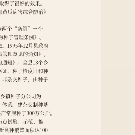
病，取得了很好的效果。
棚黄瓜病害综合防治》
宣传两个“条例”一个
物种子管理条例》、
1995年12月
县政府
场管理意见的通知》，
通知》。全县13个乡
格证、种子检疫证和种
，非杂交种子，由种子
13个乡镇种子分公司为
广体系。建杂交制种基
共产常规种子300万公斤。
全县布点试验、示范、推
新良种覆盖面积达100