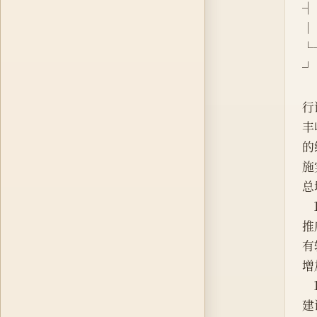
┤
│  
└
┘
行
丰
的
施
总
推
有
增
建