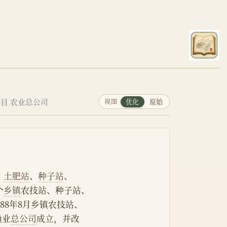
目 农业总公司
视图
优化
原始
、
土肥站
、
种子站
、
个
乡镇
农技站、种子站、
88年8月乡镇农技站、
渔业
总公司
成立，并改