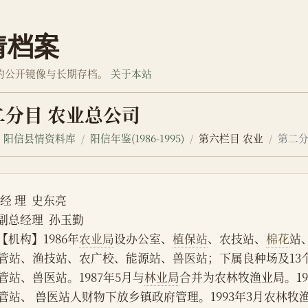
情档案
的公开镜像与长期存档。
关于本站
二分目 农业总公司
阳信县情资料库
阳信年鉴(1986-1995)
第六栏目 农业
第二分
 经 理  史东亮
    副总经理  孙玉勤
    【机构】1986年
农业局
设办公室、
植保站
、农技站、
棉花
站
管站、渔技站、农广校、能源站、兽医站；下属良种场及13
管站、兽医站。1987年5月与
林业局
合并为农林牧渔业局。19
管站、 兽医站人财物下放乡镇政府管理。1993年3月农林牧