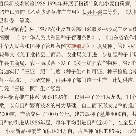
    植保新技术试验1986-1995年开展了粉锈宁防治小麦白粉
995年试验的《乙草胺除草推广应用》获
县科委
二等奖，《大
县
科委
二等奖。
    【良种繁育】种子管理农业及有关部门采取多种形式广泛
细则”（《
中华人民共和国
种子管理条例》 、《
山东省
农作
中华人民共和国种子管理条例
实施细则
》）以及种子管理办法。
42号文《关于批转
县工商局
、农业局关于进一步加强种子市
年县
工商局
、农业局联合下发了《关于加强农作物种子管理的
普遍实行“三证一照”制度（种子生产许可证、种子检验合
营业执照）。凡杂交种子由县种子部门统一生产、计划供应
门凭“三证一照”生产经营。
    良种繁育推广体系1986-1995年， 以县种子公司为龙头，
梁，以有良种繁育技术的村为基础，自上而下形成完整的推
5000亩，产杂交种子100万公斤。建常规种子基地8000亩，
    良种的引进从1986年起，每年平均引进良种近50个，在
。 小麦新品种覆盖面积达34万亩，占播种面积的85％；玉米