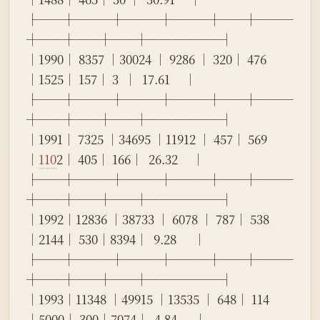
├──┼───┼───┼───┼──┼───
┼──┼──┼──┼──────┤
│1990│ 8357 │30024 │ 9286 │ 320│ 476  
│1525│ 157│ 3  │  17.61     │
├──┼───┼───┼───┼──┼───
┼──┼──┼──┼──────┤
│1991│ 7325 │34695 │11912 │ 457│ 569  
│
110
2│ 405│ 166│  26.32     │
├──┼───┼───┼───┼──┼───
┼──┼──┼──┼──────┤
│1992│12836 │38733 │ 6078 │ 787│ 538  
│2144│ 530│8394│  9.28      │
├──┼───┼───┼───┼──┼───
┼──┼──┼──┼──────┤
│1993│11348 │49915 │13535 │ 648│ 114  
│5000│ 300│7074│  4.84      │