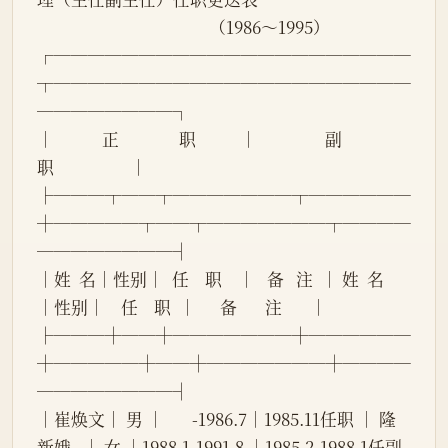
                                           （1986～1995）
┌─────────────────────
┬─────────────────────
────────┐
│            正               职           │                 副                  
职                   │
├───┬──┬───────┬──────
┼─────┬──┬───────┬────
────────┤
│姓  名│性别│  任    职    │   备   注  │ 姓  名   
│性别│    任    职  │      备       注       │
├───┼──┼───────┼──────
┼─────┼──┼───────┼────
────────┤
│崔焕文│ 男 │       -1986.7│1985.11任职 │ 隆
新娥   │ 女 │1988.1-1991.8 │1985.2-1988.1任副