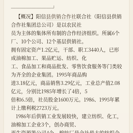
────────┘
    【概况】阳信
县供销合作社
联合社（阳信县供销
合作社集团总公司）是以农民社
员为主体的集体所有制的合作经济组织。所属6个
厂、10个公司、12个基层供销社。
拥有固定资产1.2亿元，干部、职工3440人，已形
成油棉加工、果品贮运、纺织、化
工、食品加工和商品批发、零售饮食服务等门类较
为齐全的企业集团。1995年商品购
进3.18亿元，商品销售3.29亿元，工业总产值2.08
亿元，分别比1985年增长了4倍，5
倍和6.5倍，社员股金1600万元。1986、1995年累
计上缴利税2723万元。
    1986年后供销工业发展较快，建立纺织、化工，
油棉加工企业3个，创办商贸、
再生资源等公司4个。棉纺厂是全社最大的纺织企