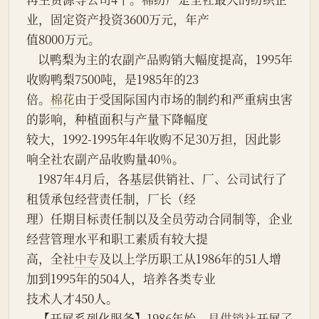
业，固定资产投资3600万元，年产
值8000万元。
    以鸭梨为主的农副产品购销大幅度提高，1995年
收购鸭梨7500吨，是1985年的23
倍。
棉花
由于受国际国内市场的制约和严重病虫害
的影响，种植面积与产量下降幅度
较大，1992-1995年4年收购不足30万担，因此影
响全社农副产品收购量40％。
    1987年4月后，各基层供销社、厂、公司试行了
租赁承包经营责任制，厂长（经
理）任期目标责任制以及全员劳动合同制等，企业
经营管理水平和职工素质有较大提
高，全社
中专
及以上学历职工从1986年的51人增
加到1995年的504人，培养各类专业
技术人才450人。
    【开展系列化服务】1986年始，
县供销社
开展了