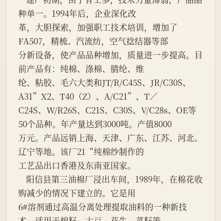
种单一。1994年后，企业深化改
革，大胆探索，加强职工技术培训，增加了
FA507，精梳、汽流纺，空气捻结器等部
分新设备，使产品品种增加，质量进一步提高。目
前产品有：纯棉、涤棉、腈纶、维
纶、粘胶、毛六大类和JT/R/C45S、JR/C30S、
A31”X2、T40（Z）、A/C21”、T／
C24S、W/R26S、C21S、C30S、V/C28s、OE等
50个品种。年产量达到3000吨。产值8000
万元。产品远销上海、天津、广东、江苏、河北、
辽宁等地。该厂21“纯棉纱制作的
工艺品出口香港及东南亚国家。
    阳信县第三油棉厂浸出车间，1989年，在棉花收
购减少的情况下建立的。它是用
6#溶剂通过高温分离处理提取油料的一种新技
术，适用于棉籽、
大豆
、花生、菜籽等