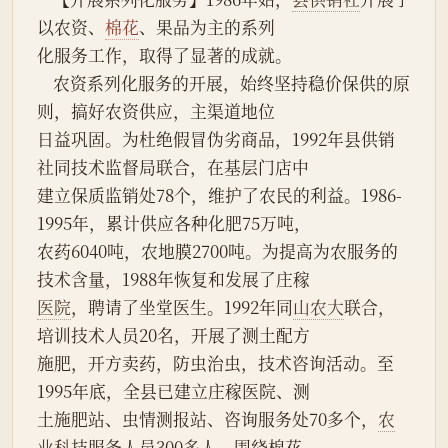
以农资、
棉花
、果品为主的系列
化服务工作，取得了显著的成就。
    农资系列化服务的开展，始终坚持稳价保供的原
则，搞好农资供应，主渠道地位
日益巩固。为杜绝假冒伪劣商品，1992年县供销
社同技术监督局联合，在基层门店中
建立保质监销处78个，维护了农民的利益。1986-
1995年，累计供应各种化肥75万吨，
农药6040吨，农地膜2700吨。为提高为农服务的
技术含量，1988年恢复和发展了庄稼
医院
，聘请了坐堂医生。1992年同
山农大
联合，
培训技术人员20名，开展了测土配方
施肥，开方卖药，防虫治虫，技术咨询活动。至
1995年底，全县已建立庄稼医院、测
土施肥站、虫情测报站、咨询服务处70多个，
农
业科
技服务人员300多人，围绕棉花、