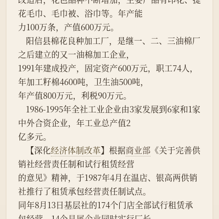
花毛巾、毛巾被、浴巾等。年产能
力100万条，产值600万元。
    阳信县棉花良种加工厂，是继一、二、三油棉厂
之后建立的又一油棉加工企业，
1991年建成投产，固定资产600万元，职工74人，
年加工籽棉4600吨，卫生油500吨，
年产值800万元，利税90万元。
    1986-1995年全社工业企业由3家发展到6家和1家
中外合资企业，年工业总产值2
亿多元。
    【深化
经济体制改革
】根据
商业部
《关于完善供
销社经营责任制和试行租赁经营
的意见》精神，于1987年4月在温店、银高两供销
社推行了租赁承包经营责任制试点。
同年8月13日基层社的174个门店全部试行租赁承
包经营。14个
县属企业
同时实行厂长