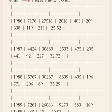
├──┼───┼───┼───┼──┼───
┼──┼──┼──┼──────┤
│1986│ 7176 │27518 │ 2018 │ 403│ 209  
│338 │ 119│ 213│  25.52     │
├──┼───┼───┼───┼──┼───
┼──┼──┼──┼──────┤
│1987│ 4424 │30689 │ 3533 │ 475│ 205  
│441 │ 92 │ 227│  32.72     │
├──┼───┼───┼───┼──┼───
┼──┼──┼──┼──────┤
│1988│ 5767 │30287 │ 6839 │ 495│ 196  
│771 │ 206│ 69 │  35.29     │
├──┼───┼───┼───┼──┼───
┼──┼──┼──┼──────┤
│1989│ 7261 │26083 │ 9273 │ 583│ 109  
│1488│ 465│ 30 │  30.91     │