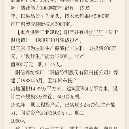
起了储藏能力1000吨的恒温库。1995
年，以果品公司为龙头，技术承包果园5000亩，
推广鸭梨套袋新技术2000亩。
    【重点供销工业建设】阳信县有机
化工厂
（位于
温店镇），1988年10月建成投产，
以
玉米
芯为原料生产糠醛化工原料，总投资600万
元，年设计生产能力1200吨，年产
值800万元，职工145人。
    阳信棉纺织厂（阳信纺织股份有限责任公司）筹
建于1988年6月，翌年试车投产，
占地面积14.39万平方米，建筑面积4万平方米，设
计生产规模3万纱锭，600台布机。
1992年二期工程投产后，已实现3.2万纱锭生产能
力，固定资产达到3600万元。职工
1050人。
    建厂初期，由于青工多，技术力量薄弱，产品品