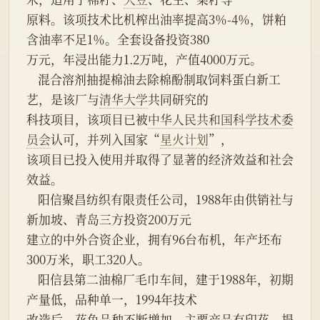
原料。该项技术比机榨出油率提高3％-4％，饼粕
含油率不足1％。全套设备投资380
万元，年浸出能力1.2万吨，产值4000万元。
    混合溶剂抽提棉油去除棉酚制取饲料蛋白新工
艺，是该厂与
清华大学
共同研究的
科技项目，该项目已被
中华人民共和国
科学技术委
员会
认可，并列入国家“
星火计划
”，
该项目已投入使用并取得了显著的经济效益和社会
效益。
    阳信聚昌纺织有限责任公司，1988年由供销社与
新加坡、青岛三方投资200万元
建立的中外合资企业，拥有96台布机，年产坯布
300万米，职工320人。
    阳信县第二油棉厂毛巾车间，建于1988年，初期
产量低，品种单一，1994年技术
改造后，花色品种不断增加，主要产品有印花、提