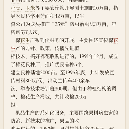
小麦
、
玉米
等主要农作物开展测土施肥10万亩，指
导农民科学用药面积42万亩，以生
资公司为龙头推广“25元”防虫治虫法3万亩，年
咨询5万人次。
    棉
花生
产系列化服务的开展，主要围绕宣传棉
花
生
产的方针、政策，传播先进植
棉技术，搞好棉花收购进行的。1991年12月，成立
了棉花良种厂，推广优良品种5个，
建立良种基地2000亩。至1995年底，共计发放宣
传材料300万份，出动宣传车400余车
次，举办技术培训班300期。但由于种植结构的调
整，棉花生产滑坡，共计收棉200万
担。
    果品生产的系列化服务，主要围绕果树病虫害的
防治，新技术的推广，果品的收
购而进行的。1987年，县供销社投资30万元，建