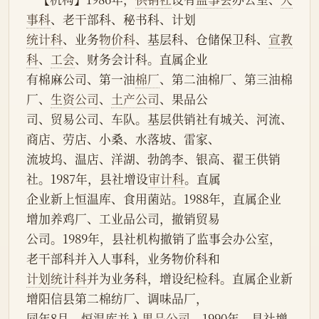
事科
、老干部科、秘书科、计划
统计科
、业务
物价科
、基层科、仓储保卫科、
宣教
科
、
工会
、财务会计科。直属企业
有棉麻公司、第一油
棉厂
、第二油棉厂、第三油棉
厂、
生资公司
、
土产公司
、果品公
司、贸易公司、车队。基层供销社有城关、河流、
商店、劳店、小桑、水落坡、雷家、
流坡坞、温店、洋湖、勃鸽李、银高、翟王供销
社。1987年，县社增设
审计科
。直属
企业新上恒温库、食用菌站。1988年，直属企业
增加养鸡厂、工业品公司，撤销贸易
公司。1989年，县社机构撤销了监事会办公室，
老干部科并入人事科，业务物价科和
计划统计科
并为业务科，增设纪检科。直属企业新
增阳信县第二棉纺厂、调味品厂，
同年8月，恒温库并入
果品公司
。1990年，县社增