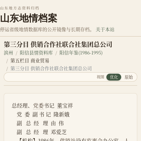
山东地方志资料归档
山东地情档案
停运省级地情数据库的公开镜像与长期存档。
关于本站
第三分目 供销合作社联合社集团总公司
滨州
阳信县情资料库
阳信年鉴(1986-1995)
第五栏目 商业贸易
第三分目 供销合作社联合社集团总公司
视图
优化
原始
总经理、
党委
书记  董宝祥
    党  委  副 书 记  隆新娥
    副   总  经   理  由  伟
    副   总  经   理  邓爱芝
    【机构】1986年，
供销社
设有
监事会
办公室、
人