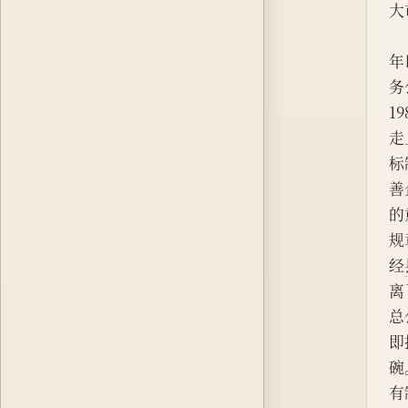
大
年
务
1
走
标
善
的
规
经
离
总
即
碗
有