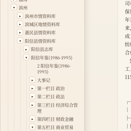
司
滨州
▾
保
滨州市情资料库
▸
年
滨城区地情资料库
▸
来
惠民县情资料库
▸
成
阳信县情资料库
▾
纺
阳信县志库
▸
合
阳信年鉴(1986-1995)
▾
2 阳信年鉴(1986-
工
1995)
1
大事记
▸
第一栏目 政治
▸
第二栏目 政法
▸
┌
第三栏目 经济综合管
▸
│   
理
├
第四栏目 财政金融
▸
│姓
第五栏目 商业贸易
▾