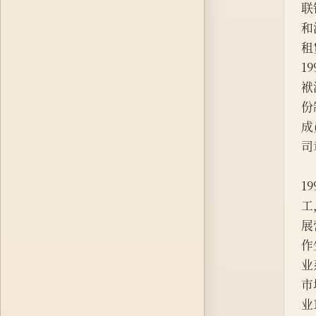
联
和
租
1
袱
份
成
司
1
工
展
作
业
市
业