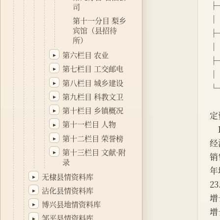
├
司
│  
第十一分目 梨乡
宾馆（县招待
├
所）
│  
第六栏目 农业
▸
├
第七栏目 工交邮电
▸
│  
第八栏目 城乡建设
▸
└
第九栏目 科教文卫
▸
第十栏目 乡镇概况
▸
定
第十一栏目 人物
▸
第十二栏目 荣誉榜
▸
经
第十三栏目 文献·附
▸
销
录
年
无棣县情资料库
▸
2
沾化县情资料库
▸
增
博兴县地情资料库
▸
增
邹平县情资料库
▸