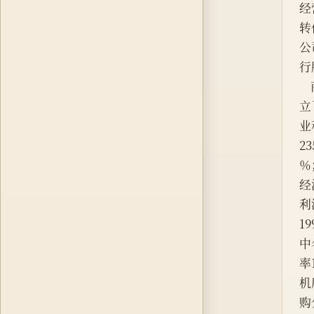
经
转
公
行
立
业
2
％
经
利
1
中
率
机
购