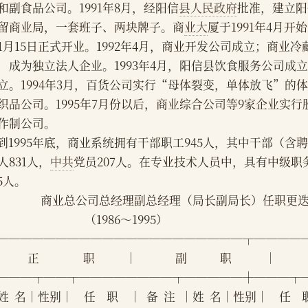
和副食品公司。1991年8月，经阳信
县人民政府
批准，建立阳
留商业局，一套班子、两块牌子。商
业大
厦于1991年4月开
1月15日正式开业。1992年4月，商业开发公司成立；商业
，成为独立法人企业。1993年4月，阳信县饮食服务公司成
立。1994年3月，百货公司实行“母体裂变，单体放飞”的
织品公司。1995年7月份以后，商业综合公司等9家企业实
作制公司。
    到1995年底，商业系统拥有干部职工945人，其中干部（含
人831人，
中共
党员207人。在专业技术人员中，具有中级职
15人。
                    商业总公司总经理副总经理（局长副局长）任职
                                    （1986～1995）
─────────────────────┬────
        正                职           │              副            职            │
───┬──┬────────┬─────┼───┬
  名│性别│    任    职    │  备  注  │姓  名│性别│    任    职 