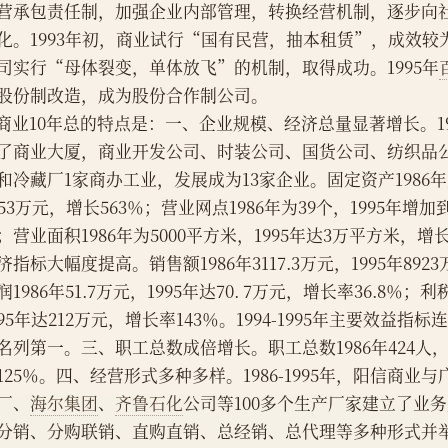
营承包责任制，加强企业内部管理，转换经营机制，逐步向
化。1993年初，商业试行“国有民营，抽本租赁”，成效较为
司实行“母体裂变，单体放飞”的机制，取得成功。1995年
股份制改造，成为股份合作制公司。
    商业10年总的特点是：一、企业规模、经济总量显著增长。
了商业大厦，商业开发公司、时装公司、国货公司、纺织品
和冷藏厂1家商办工业，发展成为13家企业。固定资产1986年为
353万元，增长563％；营业网点1986年为39个，1995年增加
；营业面积1986年为5000平方米，1995年达3万平方米，增
济指标大幅度提高。销售额1986年3117.3万元，1995年8923
润1986年51.7万元，1995年达70. 7万元，增长率36.8％；利税
995年达212万元，增长率143％。1994-1995年主要效益
名列第一。三、职工总数成倍增长。职工总数1986年424人，1
125％。四、经营形式多种多样。1986-1995年，阳信商业
厂、
海尔集团
、
齐鲁石化
公司等100多个生产厂家建立了业
分销、分购联销、直购直销、总经销、总代理等多种形式并