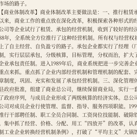
市场的路子。
    【商业体制改革】商业体制改革主要做法是：一、推行租赁承
以来，商业工作的重点放在深化改革，积极探索各种形式的
公司等企业试行了租赁、承包的经营机制，收到了较好的经
988年，全系统全方位推行了这种经营机制。所有权与经营权
上了自主经营、自负盈亏的路子。承包企业都实行了经理（
制，实行层层承包，分级核算，目标管理，分权而治，扩大
企业承包责任制。进入1989年后，商业系统把进一步完善企
重点来抓。重点抓了企业内部经营机制和管理机制的配套、
章制度，巩固、充实和发展了承包经营机制。三、深化管理体制
县政府
批准，组建了商业总公司，继续保留商业局，实行一
了政府序列，与成员企业形成了两级核算的经济实体。总公
公司对成员企业行使管理、监督、指导、服务四项职能。19
推行干部聘任制、职工全员合同制、工资岗位技能制、破除
。集中抓了经营、价格、分配、用工“四放开”的改革，认
制工业企业转换经营机制条例》，打破了“平均主义”大锅