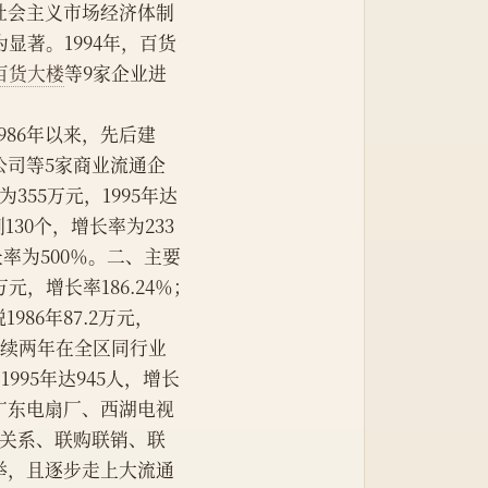
社会主义市场经济体制
显著。1994年，百货
百货大楼
等9家企业进
1986年以来，先后建
公司等5家商业流通企
355万元，1995年达
到130个，增长率为233
长率为500％。二、主要
万元，增长率186.24％；
1986年87.2万元，
指标连续两年在全区同行业
995年达945人，增长
与广东电扇厂、西湖电视
务关系、联购联销、联
举，且逐步走上大流通