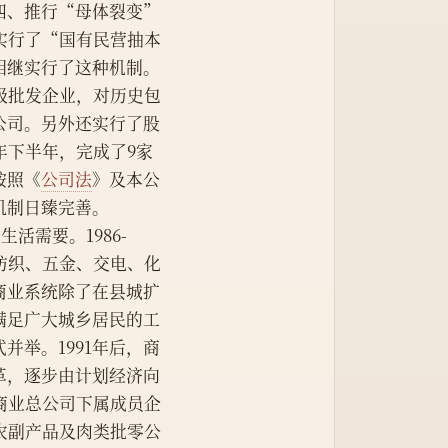
四、推行“母体裂变”
实行了“国有民营抽本
相继实行了这种机制。
级批发企业，对历史包
公司。另外还实行了股
年下半年，完成了9家
按照《
公司法
》及本公
机制日臻完善。
生活需要。1986-
纺织、五金、交电、化
商业系统除了在县城扩
满足广大城乡居民的工
举。1991年后，商
革，逐步由计划经济向
商业总公司下属成员企
农副产品及肉类批零公