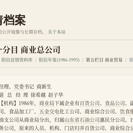
情档案
的公开镜像与长期存档。
关于本站
一分目 商业总公司
阳信县情资料库
阳信年鉴(1986-1995)
第五栏目 商业贸易
经理、
党委
书记  商新生
    副   总   经  理  徐希越  赵子华
    【机构】1986年，
商业局
下属企业有
百货公司
、
食品公司
、
司、食品加工厂、
五金交电
化工公司、商业综合公司、
饮食
油支公司从商业局分出，归属
山东省石油公司
惠民分公司。1
务公司，原来的人员、机构、门店归并百货公司、商业综合