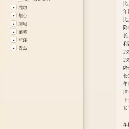
比
潍坊
▸
年
烟台
▸
比
聊城
▸
降
莱芜
▸
长
菏泽
▸
利
青岛
▸
1
1
降
长
年
增
上
长
车