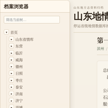
档案浏览器
山东地方志资料归档
山东地
停运省级地情数据库
首页
▾
第
山东省情库
▸
东营
▸
滨州
临沂
▸
威海
▸
德州
▸
总
日照
▸
枣庄
▸
泰安
▸
公
济南
▸
石
济宁
▸
服
淄博
▸