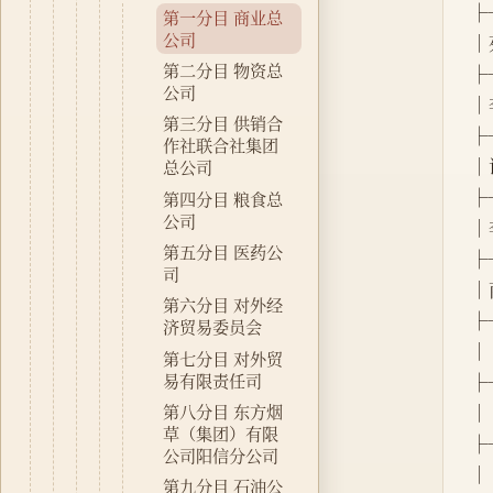
├
第一分目 商业总
公司
│苑
第二分目 物资总
├
公司
│李
第三分目 供销合
├
作社联合社集团
│许
总公司
├
第四分目 粮食总
公司
│李
第五分目 医药公
├
司
│商
第六分目 对外经
├
济贸易委员会
│ 
第七分目 对外贸
易有限责任司
├
第八分目 东方烟
│ 
草（集团）有限
├
公司阳信分公司
│ 
第九分目 石油公