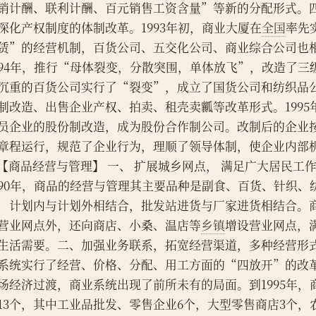
销计酬、联利计酬、百元销售工资含量”等新的分配形式。
深化产权制度的体制改革。1993年初，商业大厦在
全国
率先
赁”的经营机制，百货公司、五交化公司、商业综合公司也
994年，推行“母体裂变，分散突围，单体放飞”，改造了三
沉重的百货公司实行了“裂变”，成立了国货公司和纺织品
制改造、出售企业产权、拍卖、租壳卖瓤等改革形式。1995
员企业的股份制改造，成为股份合作制公司。改制后的企业
章程运行，规范了企业行为，理顺了领导体制，使企业内部
    【商品经营与管理】 一、 扩展城乡网点， 满足广大居民工作
990年，商品的经营与管理其主要品种是副食、百货、针织、
，计划内与计划外相结合，批发站进货与厂家进货相结合。
营业网点外，还向商店、小桑、温店等
乡镇
增设营业网点，
生活需要。二、加强业务联系，拓宽经营渠道，多种经营形式并
系统实行了经营、价格、分配、用工方面的“四放开”的改
场经济过渡，商业系统出现了前所未有的局面。到1995年，
13个，其中工业品批发、零售企业6个，大型零售商店3个，