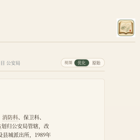
目 公安局
视图
优化
原始
、
消防科
、保卫科、
站
划归公安局管辖，改
设县城派出所，1989年