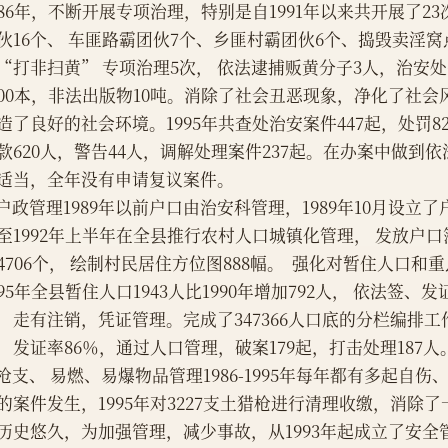
986年，不断开展专项治理，特别是自1991年以来共开展了2
伙16个、 车匪路霸团伙7个、乡匪村霸团伙6个、捣毁卖淫窝点
“打非扫黄” 专项治理5次， 依法逮捕贩黄分子3人，治安处
600本，非法出版物10吨。消除了社会丑恶现象，净化了社
造了良好的社会环境。1995年共查处治安案件447起，处罚82
款620人，警告44人，调解处理案件237起。在办案中做到
适当，全年没有申请复议案件。
    户政管理1989年以前户口由治安科管理，1989年10月设立
至1992年上半年在全县推行农村人口城镇化管理， 发放户口簿
04706个， 绘制村民居住方位图888幅。  强化对暂住人口
995年全县暂住人口1943人比1990年增加792人， 依法签、
，走有注销，凭证管理。完成了347366人口底的分栏编排工作
，发证率86％，通过人口管理，破案179起，打击处理187人
    枪支、 易燃、易爆物品管理1986-1995年每年都有多起
的案件发生，1995年对3227支土猎枪进行清理收缴，消除
历史悠久，为加强管理，减少事故，从1993年起成立了安全