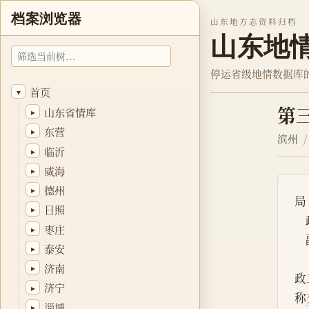
档案浏览器
山东地方志资料归档
山东地
停运省级地情数据库
首页
▾
第
山东省情库
▸
东营
▸
滨州
临沂
▸
威海
▸
德州
▸
局
日照
▸
枣庄
▸
泰安
▸
济南
▸
政
济宁
▸
称
淄博
▸