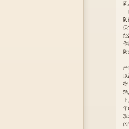
质
防
保
经
作
防
严
以
物
辆
上
年
现
凶