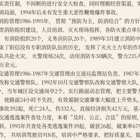
实责任制，不间断的进行安全大检查，同时理顺经营渠道，
销局面，1994年后未有发生重大恶性鞭炮爆炸事故。
    消防管理1986-1995年， 贯彻“预防为主，防消结合”
责消防组织建设，人员培训、灭火现场指挥，各防火重点单
，有消防组织20个，义务
消防队
20个。1989年3月建立消
束了阳信没有专职消防队伍的历史， 发挥了灭火主力军的作用。1
队共赴火灾， 火警现场24次，动用消防车50辆次，警力23
8万余元。
    交通管理1986-1987年交通管理由
交通局
监理站负责。1987
改称交通警察队。1992年10月交通警察队改称交通警察大队，
个，当年城区设交通岗亭2个。实行路面动态管理，把主要警
，使路面24小时不失控，有效遏制交通肇事大幅度上升势头。
事故392起，死亡24人，伤332人，直接经济损失42万元，
交通逃逸案件查处力度，本着“及时、公正、合法”的原则
斜。1995年共查处各类逃逸案件39起，破获26起，破案率6
作， 共培训驾驶员918名，培训中严格要求，把好质量关，