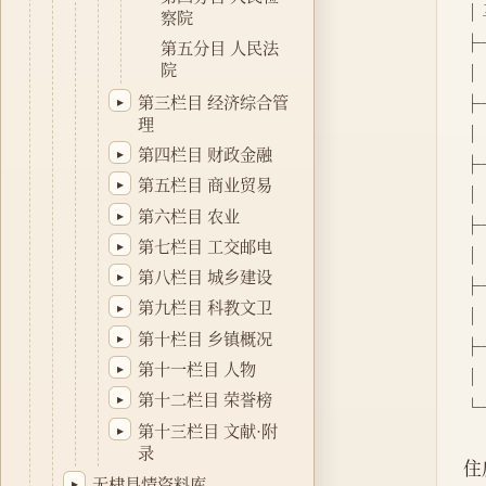
│马
察院
├
第五分目 人民法
院
│ 
第三栏目 经济综合管
├
▸
理
│ 
第四栏目 财政金融
▸
├
第五栏目 商业贸易
▸
│  
第六栏目 农业
▸
├
第七栏目 工交邮电
▸
│  
第八栏目 城乡建设
▸
├
第九栏目 科教文卫
▸
│  
第十栏目 乡镇概况
▸
├
第十一栏目 人物
▸
│ 
第十二栏目 荣誉榜
▸
└
第十三栏目 文献·附
▸
 
录
住
无棣县情资料库
▸