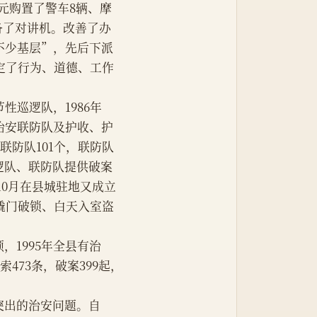
8万元购置了警车8辆、摩
配备了对讲机。改善了办
不少基层”，先后下派
定了行为、道德、工作
节性巡逻队，1986年
治安联防队及护收、护
联防队101个，联防队
，巡逻队、联防队提供破案
年10月在县城驻地又成立
撬门破锁、白天入室盗
，1995年全县有治
线索473条，破案399起，
决突出的治安问题。自