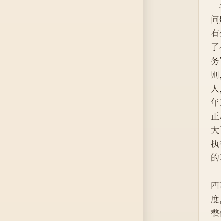
问
有
了
务
则
人
年
正
大
执
的
四
度
整