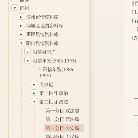
3
滨州
▾
1
滨州市情资料库
▸
行
滨城区地情资料库
▸
惠民县情资料库
▸
1
阳信县情资料库
▾
阳信县志库
▸
阳信年鉴(1986-1995)
▾
┌
2 阳信年鉴(1986-
│  
1995)
├
大事记
▸
│ 
第一栏目 政治
▸
├
第二栏目 政法
▾
│
第一分目 政法委
├
第二分目 司法局
│李
第三分目 公安局
├
第四分目 人民检