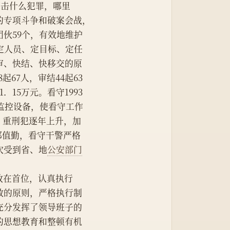
，就打击什么犯罪，哪里
的专项斗争和破案会战，
伙59个，有效地维护
定人员、定目标、定任
审、快结、快移交的原
起67人，审结44起63
．15万元。看守1993
视监控设备，使看守工作
％，重刑犯逐年上升，加
部值勤，看守干警严格
次受到省、地
公安部门
放在首位，认真执行
数的原则，严格执行制
充分发挥了领导班子的
的思想教育和整顿有机