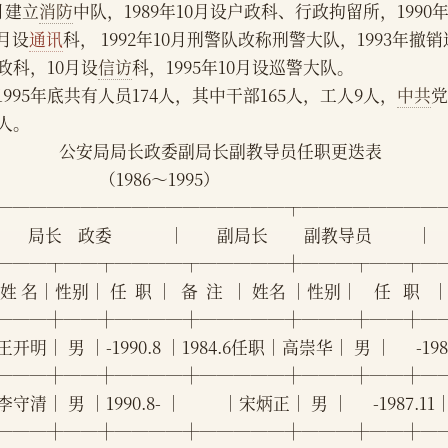
月建立
消防
中队，1989年10月设户政科、行政拘留所，1990年
1月设
通讯
科， 1992年10月刑警队改称刑警大队，1993年撤销
政科，10月设
信访
科，1995年10月设巡警大队。
    1995年底共有人员174人，其中干部165人，工人9人，
中共
党
5人。
                    公安局局长政委副局长副教导员任职更迭表
                              （1986～1995）
─────────────────┬────────
      局长    政委              │        副局长         副教导员           │
───┬──┬────┬─────┼───┬──┬─
姓 名│性别│ 任  职 │  备  注  │ 姓名 │性别│    任   职   │  
───┼──┼────┼─────┼───┼──┼─
王开明│ 男 │-1990.8 │1984.6任职│高崇华│ 男 │      -19
───┼──┼────┼─────┼───┼──┼─
守清│ 男 │1990.8- │          │宋炳正│ 男 │      -1987.1
───┼──┼────┼─────┼───┼──┼─