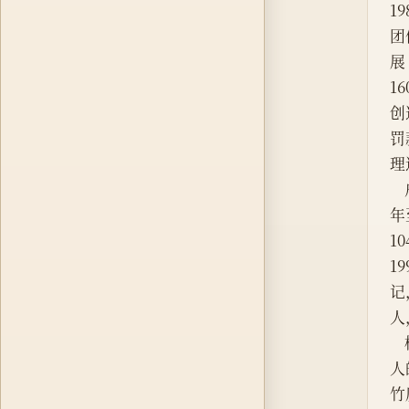
1
团
展
1
创
罚
理
年
1
1
记
人
人
竹