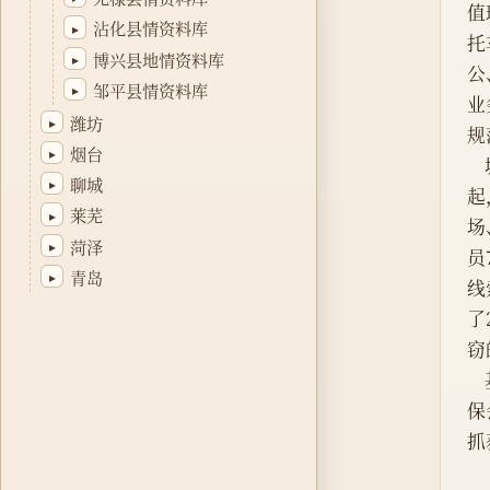
值
沾化县情资料库
▸
托
博兴县地情资料库
▸
公
邹平县情资料库
▸
业
潍坊
▸
规
烟台
▸
聊城
▸
起
莱芜
▸
场
菏泽
▸
员
青岛
▸
线
了
窃
保
抓