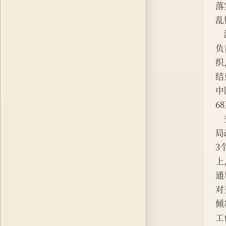
落
乱
负
织
结
中
6
局
3
上
通
对
倾
工