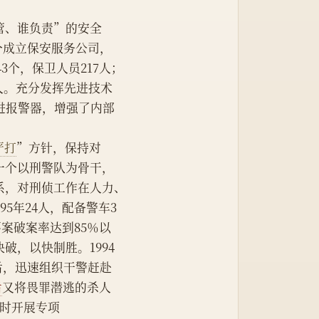
管、谁负责”的安全
一个成立保安服务公司，
3个，保卫人员217人；
3人。充分发挥先进技术
进报警器，增强了内部
严打
”方针，保持对
一个以刑警队为骨干，
系，对刑侦工作在人力、
95年24人，配备警车3
要案破案率达到85％以
，以快制胜。1994
后，迅速组织干警赶赴
后
又将畏罪潜逃的杀人
适时开展专项