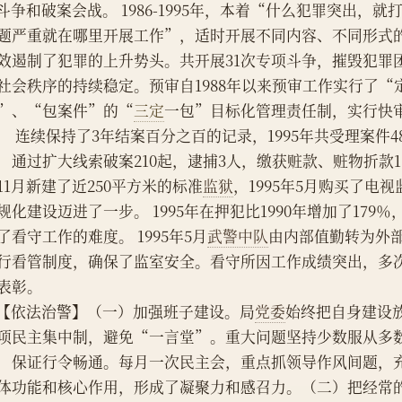
    斗争和破案会战。 1986-1995年，本着“什么犯罪突出
题严重就在哪里开展工作”，适时开展不同内容、不同形式
效遏制了犯罪的上升势头。共开展31次专项斗争，摧毁犯罪团
社会秩序的持续稳定。预审自1988年以来预审工作实行了“
”、“包案件”的“
三定
一包”目标化管理责任制，实行快
， 连续保持了3年结案百分之百的记录，1995年共受理案件48
，通过扩大线索破案210起，逮捕3人，缴获赃款、赃物折款11
11月新建了近250平方米的标准
监狱
，1995年5月购买了电
规化建设迈进了一步。 1995年在押犯比1990年增加了179
了看守工作的难度。 1995年5月
武警中队
由内部值勤转为外
行看管制度，确保了监室安全。看守所因工作成绩突出，多
表彰。
    【依法治警】（一）加强班子建设。局
党委
始终把自身建设
项民主集中制，避免“一言堂”。重大问题坚持少数服从多
，保证行令畅通。每月一次民主会，重点抓领导作风间题，
体功能和核心作用，形成了凝聚力和感召力。（二）把经常