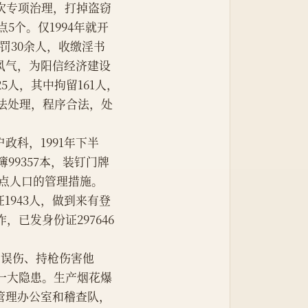
3次专项治理，打掉盗窃
5个。仅1994年就开
罚30余人，收缴淫书
会风气，为阳信经济建设
5人，其中拘留161人，
依法处理，程序合法，处
了户政科，1991年下半
99357本，装钉门牌
和重点人口的管理措施。
发证1943人，做到来有登
，已发身份证297646
。
自伤、误伤、持枪伤害他
了一大隐患。生产烟花爆
管理办公室和稽查队，