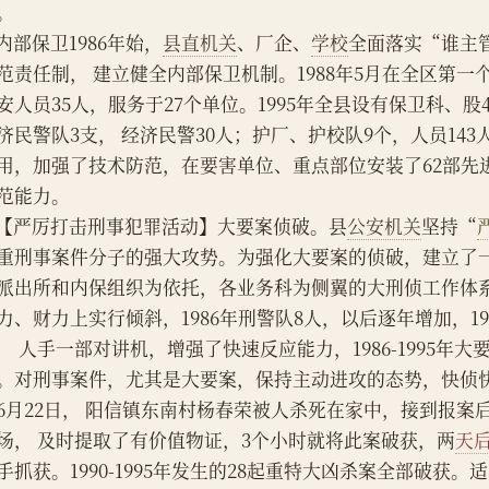
。
    内部保卫1986年始，
县直机关
、厂企、
学校
全面落实“谁主
范责任制， 建立健全内部保卫机制。1988年5月在全区第
安人员35人，服务于27个单位。1995年全县设有保卫科、股4
济民警队3支， 经济民警30人；护厂、护校队9个，人员14
用，加强了技术防范，在要害单位、重点部位安装了62部先
范能力。
    【严厉打击刑事犯罪活动】大要案侦破。县
公安机关
坚持“
重刑事案件分子的强大攻势。为强化大要案的侦破，建立了
派出所和内保组织为依托，各业务科为侧翼的大刑侦工作体
力、财力上实行倾斜，1986年刑警队8人，以后逐年增加，19
， 人手一部对讲机，增强了快速反应能力，1986-1995年大
。对刑事案件，尤其是大要案，保持主动进攻的态势，快侦快破
6月22日， 阳信镇东南村杨春荣被人杀死在家中，接到报案
场， 及时提取了有价值物证，3个小时就将此案破获，两
天
手抓获。1990-1995年发生的28起重特大凶杀案全部破获。