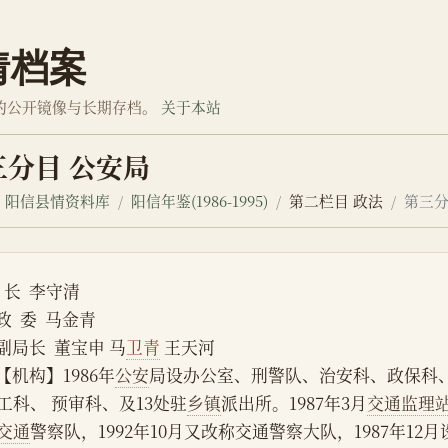
情档案
的公开镜像与长期存档。
关于本站
三分目 公安局
阳信县情资料库
阳信年鉴(1986-1995)
第二栏目 政法
第三分
  长  李守清
    政  委  马金青
    副局长  董宝申 马
卫青
 王天河
    【机构】1986年
公安
局设办公室、刑警队、治安科、政保科
工科、 预审科、及13处驻
乡镇
派出所。1987年3月
交通监理
交通
警察队，1992年10月又改称交通警察大队，1987年12月