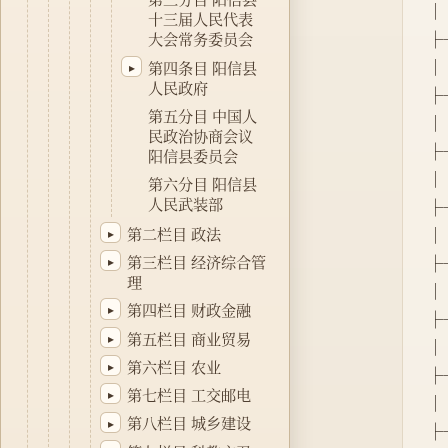
│ 
十三届人民代表
├
大会常务委员会
│ 
第四条目 阳信县
▸
人民政府
├
第五分目 中国人
│ 
民政治协商会议
├
阳信县委员会
│ 
第六分目 阳信县
人民武装部
├
第二栏目 政法
│ 
▸
第三栏目 经济综合管
├
▸
理
│ 
第四栏目 财政金融
▸
├
第五栏目 商业贸易
▸
│  
第六栏目 农业
▸
├
第七栏目 工交邮电
▸
│ 
第八栏目 城乡建设
▸
├