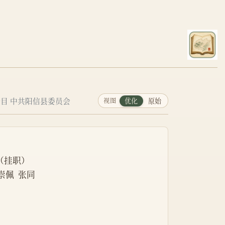
目 中共阳信县委员会
视图
优化
原始
成（挂职）
寇崇佩  张同