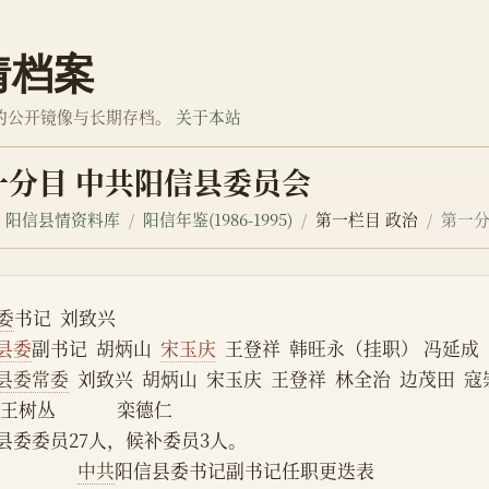
情档案
的公开镜像与长期存档。
关于本站
一分目 中共阳信县委员会
阳信县情资料库
阳信年鉴(1986-1995)
第一栏目 政治
第一分
委
书记  刘致兴
县委
副书记  胡炳山  
宋玉庆
  王登祥  韩旺永（挂职） 冯延
县委常委
  刘致兴  胡炳山  宋玉庆  王登祥  林全治  边茂田  
王树丛              栾德仁
    县委委员27人，候补委员3人。
中共
阳信县委书记副书记任职更迭表