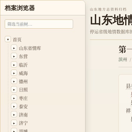
档案浏览器
山东地方志资料归档
山东地
停运省级地情数据库
首页
▾
第
山东省情库
▸
东营
▸
滨州
临沂
▸
威海
▸
德州
▸
县
日照
▸
枣庄
▸
泰安
▸
祥 
济南
▸
济宁
▸
淄博
▸