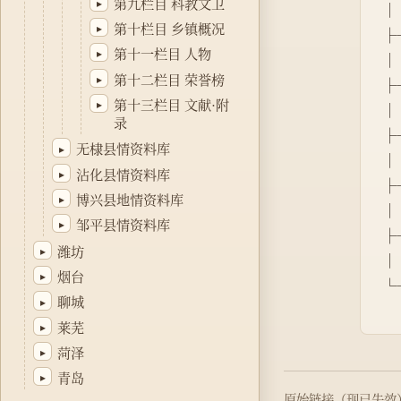
第九栏目 科教文卫
▸
│ 
第十栏目 乡镇概况
▸
├
第十一栏目 人物
▸
│ 
第十二栏目 荣誉榜
▸
├
第十三栏目 文献·附
▸
│  
录
├
无棣县情资料库
▸
│  
沾化县情资料库
▸
├
博兴县地情资料库
▸
│  
邹平县情资料库
▸
├
潍坊
▸
│ 
烟台
▸
└
聊城
▸
莱芜
▸
菏泽
▸
青岛
▸
原始链接（现已失效