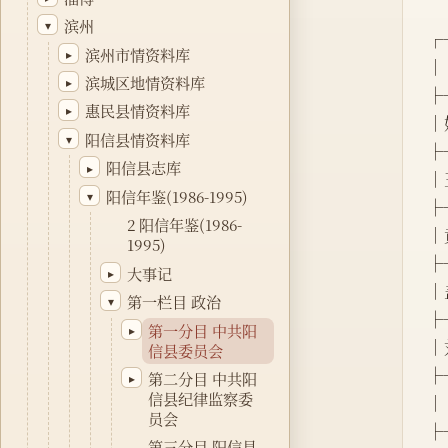
滨州
▾
┌
滨州市情资料库
▸
│  
滨城区地情资料库
▸
├
惠民县情资料库
▸
│姓
阳信县情资料库
▾
├
阳信县志库
▸
│王
阳信年鉴(1986-1995)
▾
├
2 阳信年鉴(1986-
│黄
1995)
├
大事记
▸
│盖
第一栏目 政治
▾
├
第一分目 中共阳
▸
│刘
信县委员会
├
第二分目 中共阳
▸
信县纪律监察委
│ 
员会
├
第三分目 阳信县