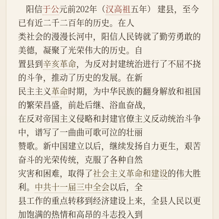
    阳信
于公
元前202年（
汉高祖
五年） 建县，至今
已有近二千二百年的历史。在人
类社会的漫漫长河中，阳信人民铸就了勤劳勇敢的
美德，凝聚了光荣伟大的历史。自
置县到
辛亥革命
，为反对封建统治进行了不屈不挠
的斗争，推动了历史的发展。在新
民主主义
革命
时期，为中华民族的翻身解放和祖国
的繁荣昌盛，前赴后继、浴血奋战，
在反对帝国主义侵略和封建官僚主义反动统治斗争
中，谱写了一曲曲可歌可泣的壮丽
赞歌。新中国建立以后，继续发扬自力更生，艰苦
奋斗的光荣传统，克服了各种自然
灾害和困难，取得了
社会主义革命和建设
的伟大胜
利。
中共十一届三中全会
以后，全
县工作的重点转移到经济建设上来，全县人民以更
加饱满的热情和高昂的斗志投入到