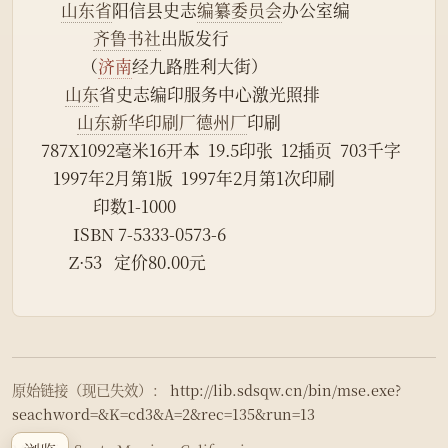
山东省
阳信县史志
编纂委员会
办公室编
齐鲁书社
出版发行
           （
济南
经九路胜利大街）
山东
省史志编印服务中心激光照排
山东新华印刷厂德州厂
印刷
 787X1092毫米16开本  19.5印张  12插页  703千字
    1997年2月第1版  1997年2月第1次印刷
              印数1-1000
         ISBN 7-5333-0573-6
        Z·53   定价80.00元
原始链接（现已失效）：
http://lib.sdsqw.cn/bin/mse.exe?
seachword=&K=cd3&A=2&rec=135&run=13