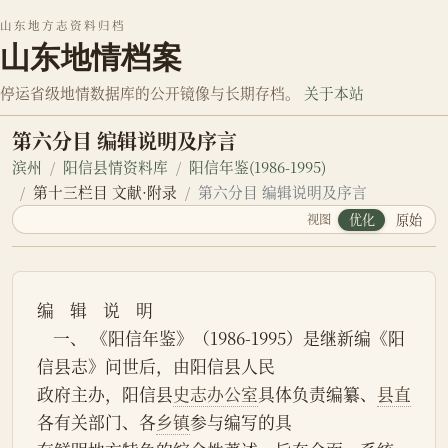
山东地方志资料归档
山东地情档案
停运省级地情数据库的公开镜像与长期存档。
关于本站
第六分目 编辑说明及序言
滨州
阳信县情资料库
阳信年鉴(1986-1995)
第十三栏目 文献·附录
第六分目 编辑说明及序言
视图
优化
原始
编    辑    说    明
    一、 《阳信年鉴》（1986-1995）是继新编《阳
信县志》问世后，由阳信县人民
政府主办，阳信县
史志办公室
具体负责编纂、
县直
各有关部门、各
乡镇
参与编写的具