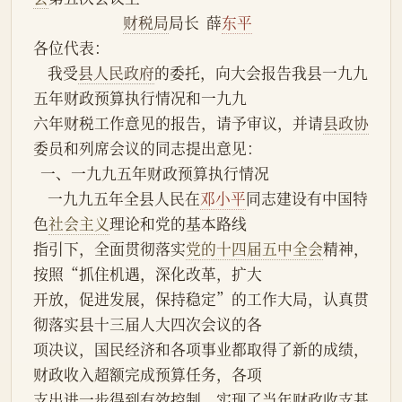
财税局
局长  薛
东平
各位代表：
    我受
县人民政府
的委托，向大会报告我县一九九
五年财政预算执行情况和一九九
六年财税工作意见的报告，请予审议，并请
县政协
委员和列席会议的同志提出意见：
  一、一九九五年财政预算执行情况
    一九九五年全县人民在
邓小平
同志建设有中国特
色
社会主义
理论和党的基本路线
指引下，全面贯彻落实
党的十四届五中全会
精神，
按照“抓住机遇，深化改革，扩大
开放，促进发展，保持稳定”的工作大局，认真贯
彻落实县十三届人大四次会议的各
项决议，国民经济和各项事业都取得了新的成绩，
财政收入超额完成预算任务，各项
支出进一步得到有效控制，实现了当年财政收支基