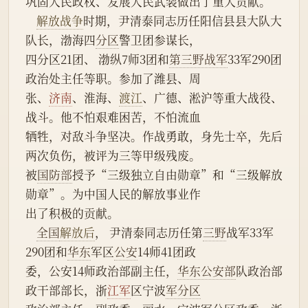
巩固人民政权、发展人民武装做出了重大贡献。
解放战争
时期，尹清泰同志历任阳信县县大队大
队长，渤海四
分区
警卫团参谋长，
四分区21团、 渤纵7师3团和
第三野战军
33军290团
政治处主任等职。参加了潍县、周
张、
济南
、淮海、
渡江
、广德、淞沪等重大战役、
战斗。他不怕艰难困苦，不怕流血
牺牲，对敌斗争坚决。作战勇敢，身先士卒，先后
两次负伤，被评为三等甲级残废。
被
国防部
授予“三级独立自由勋章”和“三级解放
勋章”。为中国人民的解放事业作
出了积极的贡献。
全国
解放后
， 尹清泰同志历任第
三野
战军33军
290团和
华东
军区
公安
14师41团政
委，公安14师政治部副主任，
华东公安部
队政治部
政干部部长，浙
江军
区宁波
军分区