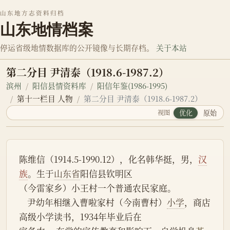
山东地方志资料归档
山东地情档案
停运省级地情数据库的公开镜像与长期存档。
关于本站
第二分目 尹清泰（1918.6-1987.2）
滨州
阳信县情资料库
阳信年鉴(1986-1995)
第十一栏目 人物
第二分目 尹清泰（1918.6-1987.2）
视图
优化
原始
陈维信（1914.5-1990.12），化名韩华挺，男，
汉
族
。生于
山东省
阳信县钦明区
（今雷家乡）小王村一个普通农民家庭。
    尹幼年相继入曹啦家村（今南曹村）
小学
，商店
高级小学读书，1934年毕业后在