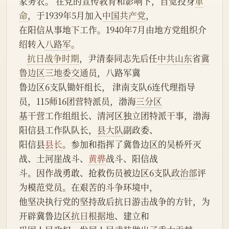
家务农。 在党的宣传教育和影响下，自觉投身
革
命
，于1939年5月加入
中国共产党
，
在阳信从事地下工作。1940年7月由地方党组织介
绍转入
八路军
。
抗日战争时期
，尹清泰同志先后任
中共
山东
省
冀
鲁边区
三
地委
交通
员，八路军冀
鲁边区6支队锄奸组长， 津南支队6连代理指导
员，115师16团营特派员，渤海
三分区
基干营工作组组长、清河区独立团特派干事，渤海
阳信县工作队队长，
县大队
副政委、
阳信县
县长
。参加和指挥了冀鲁边区的吴桥歼灭
战、土河崖战斗、
黄骅
战斗、阳信战
斗。因作战勇敢、抢救伤员被边区6支队
政治部
评
为模范党员。在艰苦的斗争环境中，
他坚决执行党的坚持敌后抗日游击战争的方针，为
开辟冀鲁边区
抗日根据地
、建立和