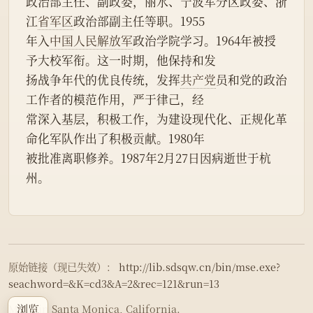
政治部主任、副政委，丽水、宁波军分区政委、浙
江
省军区
政治部副主任等职。1955
年入
中国人民解放军
政治学院学习。1964年被授
予大校军衔。这一时期，他保持和发
扬战争年代的优良传统，发挥
共产党
员和党的政治
工作者的模范作用，严于律己，经
常深入基层，积极工作，为建设现代化、正规化革
命化军队作出了积极贡献。1980年
被批准离职修养。1987年2月27日因病逝世于杭
州。
原始链接（现已失效）：
http://lib.sdsqw.cn/bin/mse.exe?
seachword=&K=cd3&A=2&rec=121&run=13
浏览
Made in Santa Monica, California.