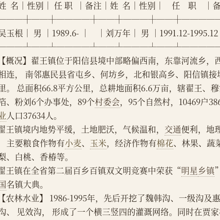
姓  名│性别│ 任 职  │备注│姓  名│性别│    任    职    
───┼──┼────┼──┼───┼──┼────
玉根│ 男 │1989.6- │    │刘万年│ 男 │1991.12-1995.12 
───┴──┴────┴──┴───┴──┴────
    【概况】翟王镇位于阳信县境中部略偏西南，东靠河流乡
相连， 南邻惠民县省屯乡、何坊乡，北和银高乡、阳信镇接壤
里。 总面积66.8平方公里，总耕地面积6.6万亩，辖翟王
箔、粉刘6个办事处，89个
村委会
，95个自然村，10469户38
业
人口37634人。
    翟王镇境内地势平缓，土地肥沃，气候温和，
交通
便利，地
，主要粮食作物有
小麦
、
玉米
，经济作物有
棉花
、林果、蔬
梨、白桃、香椿等。
    翟王镇在全省第二届百乡百镇双文明竞赛中荣获“
明星
乡镇
国
名镇大典。
    【农林水业】 1986-1995年，先后开挖了魏韩沟、一级
沟、 见效沟， 形成了一个横三竖四的灌溉网络。同时在贾