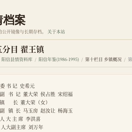
情档案
的公开镜像与长期存档。
关于本站
五分目 翟王镇
阳信县情资料库
阳信年鉴(1986-1995)
第十栏目 乡镇概况
 委 书 记  史希元
     副   书  记  董大荣  侯占胜  宋绍福
     镇       长  董大荣（女）
     副   镇  长  马玉房  赵汝让  杨海玉
     人 大 主 席  李洪喜
      人大副主席  刘万年