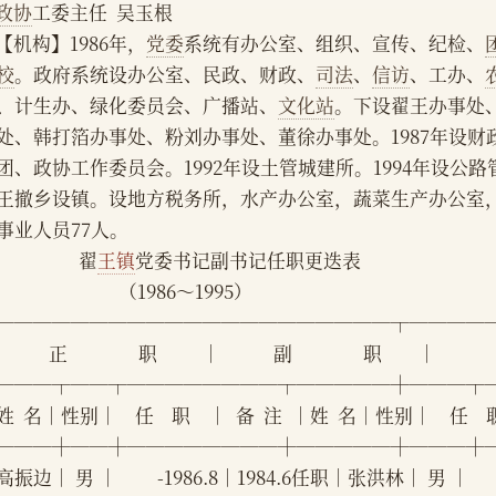
政协
工委主任  吴玉根
    【机构】1986年，
党委
系统有办公室、组织、宣传、纪检、
校
。政府系统设办公室、民政、财政、
司法
、
信访
、工办、
、计生办、绿化委员会、广播站、
文化站
。下设翟王办事处
处、韩打箔办事处、粉刘办事处、董徐办事处。1987年设财政
团、政协工作委员会。1992年设土管城建所。1994年设公路管
王撤乡设镇。设地方税务所，水产办公室，蔬菜生产办公室，
事业人员77人。
                       翟
王镇
党委书记副书记任职更迭表
                                （1986～1995）
─────────────────────┬────
         正                职          │            副                职        │
───┬──┬────────┬─────┼───┬
  名│性别│    任    职    │  备  注  │姓  名│性别│    任    职
───┼──┼────────┼─────┼───┼
振边│ 男 │         -1986.8│1984.6任职│张洪林│ 男 │     