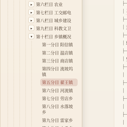
├
第六栏目 农业
▸
│
第七栏目 工交邮电
▸
├
第八栏目 城乡建设
▸
│刘
第九栏目 科教文卫
▸
├
第十栏目 乡镇概况
▾
│郭
第一分目 阳信镇
├
第二分目 温店镇
│史
第三分目 商店镇
├
第四分目 流坡坞
│  
镇
├
第五分目 翟王镇
│ 
第六分目 河流镇
├
第七分目 劳店乡
│ 
第八分目 水落坡
乡
├
第九分目 雷家乡
│ 