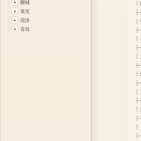
聊城
▸
│姓
莱芜
▸
├
菏泽
▸
│张
青岛
▸
├
│车
├
│刘
├
│郭
├
│王
├
│董
├
│ 
├