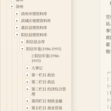
滨州
▾
滨州市情资料库
▸
党
滨城区地情资料库
▸
站
惠民县情资料库
▸
事
阳信县情资料库
▾
席
阳信县志库
▸
翟
阳信年鉴(1986-1995)
▾
他
2 阳信年鉴(1986-
1995)
大事记
▸
┌
第一栏目 政治
▸
│   
第二栏目 政法
▸
├
第三栏目 经济综合管
▸
│姓
理
├
第四栏目 财政金融
▸
│高
第五栏目 商业贸易
▸