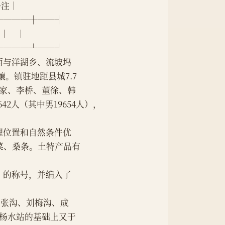
│备注│
────┼──┤
│    │
────┴──┘
，西与洋湖乡、流坡坞
。镇驻地距县城7.7
、穆家、李桥、董徐、韩
642人（其中男19654人），
理位置和自然条件优
菜、桑条。土特产品有
”的称号，并编入了
沟及惠张沟、刘梅沟、成
家杨水站的基础上又于