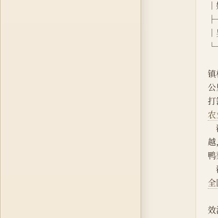
│
├
│吴
└
镇
公
打
农
越
鸭
全
效