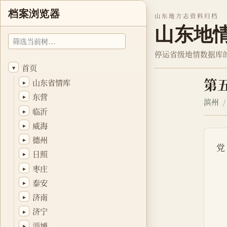
档案浏览器
山东地方志资料归档
山东地
停运省级地情数据库
首页
▾
第
山东省情库
▸
东营
▸
滨州
临沂
▸
威海
▸
德州
▸
党
日照
▸
枣庄
▸
泰安
▸
济南
▸
济宁
▸
淄博
▸