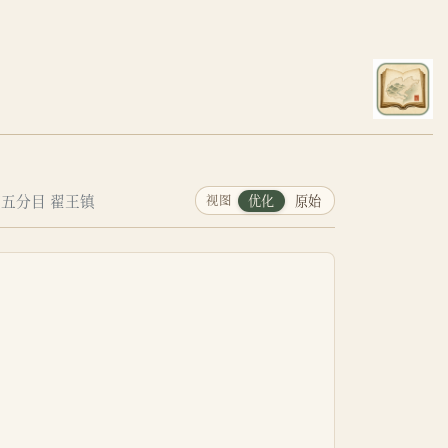
第五分目 翟王镇
视图
优化
原始