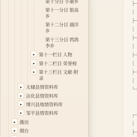
第十分目 小桑乡
├
第十一分目 银高
│  
乡
├
第十二分目 湖洋
│ 
乡
├
第十三分目 鹁鸽
李乡
│  
├
第十一栏目 人物
▸
│  
第十二栏目 荣誉榜
▸
├
第十三栏目 文献·附
▸
录
│  
无棣县情资料库
▸
└
沾化县情资料库
▸
博兴县地情资料库
▸
邹平县情资料库
▸
┌
潍坊
▸
│   
烟台
▸
├