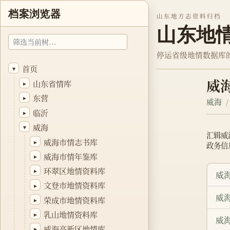
档案浏览器
山东地方志资料归档
山东地
停运省级地情数据库
首页
▾
威
山东省情库
▸
东营
▸
威海
临沂
▸
威海
▾
汇辑威
威海市情志书库
▸
政务信
威海市情年鉴库
▸
环翠区地情资料库
▸
威
文登市地情资料库
▸
威
荣成市地情资料库
▸
乳山地情资料库
▸
威
威海高新区地情库
▸