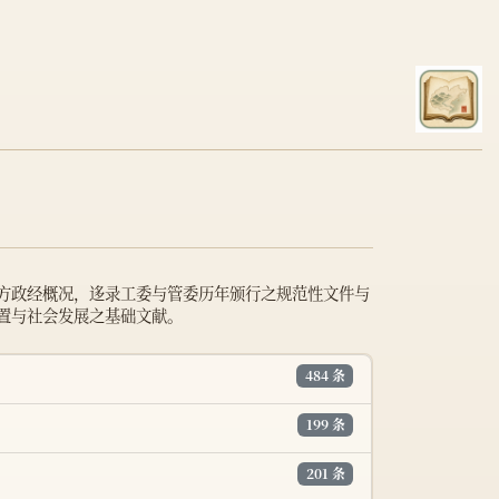
方政经概况，迻录工委与管委历年颁行之规范性文件与
置与社会发展之基础文献。
484 条
199 条
201 条