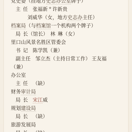
党史委（挂地方
史志办公室
牌子）
    主  任    张福新 * 许新贵
              刘威华（女，地方
史志办
主任）
档案局
（与
档案馆
一个机构两个牌子）
    局  长（馆长）  林  琳（女）
里口山风景名胜区管委会
    书  记    陈学凯（兼）
    副主任    邹立杰（主持日常工作） 王友福
（兼）
办公室
    主  任    （缺）
财务
审计局
    局  长    
宋江
威
规划
建设局
    局  长    （缺）
旅游发展局