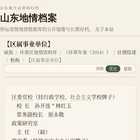
山东地方志资料归档
山东地情档案
停运省级地情数据库的公开镜像与长期存档。
关于本站
【区属事业单位】
威海
环翠区地情资料库
《环翠年鉴（2014）》
区情综述
机构
【区属事业单位】
视图
优化
原始
区委
党校
（挂行政
学校
、
社会主义
学校牌子）
    校  长    孙开连 * 林红玉
    常务副校长    原永敬
政策研究室
    主  任    （缺） 