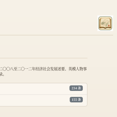
二〇〇八至二〇一二年经济社会发展述要、英模人物事
录。
234 条
155 条