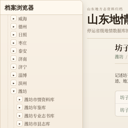
东营
▸
档案浏览器
山东地方志资料归档
临沂
▸
山东地
威海
▸
德州
▸
停运省级地情数据库
日照
▸
枣庄
▸
坊
泰安
▸
潍坊
济南
▸
济宁
▸
淄博
记述坊
▸
迹、地
滨州
▸
潍坊
▾
坊
潍坊市情资料库
▸
潍坊年鉴库
▸
坊子
潍坊专业志书库
▸
潍坊市县志库
▸