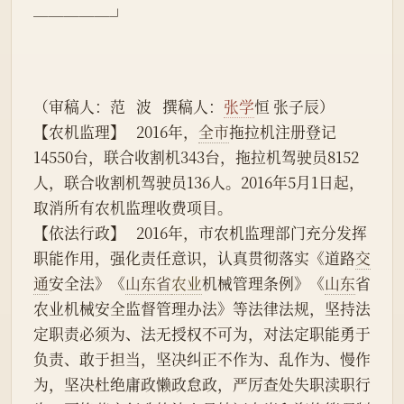
─────┘
（审稿人：范   波   撰稿人：
张学
恒 张子辰）
【农机监理】   2016年，
全市
拖拉机注册登记
14550台，联合收割机343台，拖拉机驾驶员8152
人，联合收割机驾驶员136人。2016年5月1日起，
取消所有农机监理收费项目。                                              
【依法行政】   2016年，市农机监理部门充分发挥
职能作用，强化责任意识，认真贯彻落实《道路
交
通
安全法》《
山东省
农业
机械管理条例》《
山东
省
农业机械安全监督管理办法》等法律法规，坚持法
定职责必须为、法无授权不可为，对法定职能勇于
负责、敢于担当，坚决纠正不作为、乱作为、慢作
为，坚决杜绝庸政懒政怠政，严厉查处失职渎职行