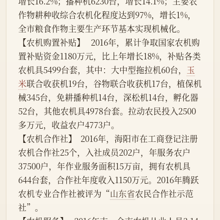
增长16.2%；播种机6230台，增长14.1%；主要农
作物耕种收综合农机化程度达到97%，增长1%，
全市粮食作物主要生产环节基本实现机械化。
【农机购置补贴】   2016年，累计争取国家农机购
置补贴资金1180万元，比上年增长18%，补贴各类
农机具5499台套，其中：大中型拖拉机60台，
玉
米
联合收获机19台，谷物联合收获机17台，植保机
械345台，免耕播种机14台，深松机14台，孵化器
52台，其他农机具4978台套。拉动农民投入2500
多万元，收益农户4773户。
【农机合作社】  2016年，海阳市在工商登记注册
农机合作社25个，入社成员202户，年服务农户
37500户，年作业服务面积15万亩，拥有农机具
644台套，合作社年度收入1150万元。2016年腾跃
农机专业合作社被评为“
山东省
农民合作社示范
社”。