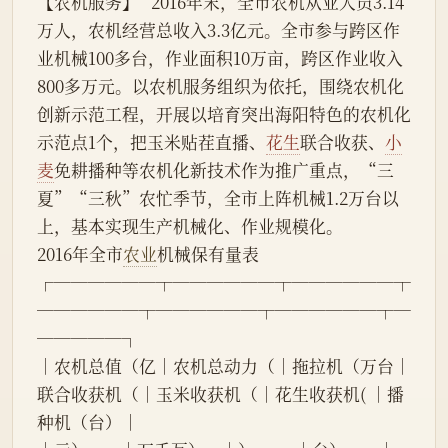
【农机服务】   2016年末，全市农机从业人员3.14
万人，农机经营总收入3.3亿元。全市参与跨区作
业机械100多台，作业面积10万亩，跨区作业收入
800多万元。以农机服务组织为依托，围绕农机化
创新示范工程，开展以培育突出海阳特色的农机化
示范点1个，把玉米贴茬直播、
花生
联合收获、
小
麦
免耕播种等农机化新技术作为推广重点，“三
夏”“三秋”农忙季节，全市上阵机械1.2万台以
上，基本实现生产机械化、作业规模化。
2016年全市
农业
机械保有量表
┌──────┬──────┬──────┬
──────┬──────┬──────┬─
─────┐
│农机总值（亿│农机总动力（│拖拉机（万台│
联合收获机（│玉米收获机（│花生收获机( │播
种机（台）│