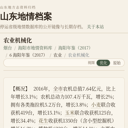
山东地方志资料归档
山东地情档案
停运省级地情数据库的公开镜像与长期存档。
关于本站
农业机械化
烟台
海阳市地情资料库
海阳年鉴（2017）
6 海阳年鉴（2017）
农业
农业机械化
视图
优化
原始
【概况】   2016年，
全市
农机总值7.64亿元，比上
年增长3.1%；农机总动力107.4万千瓦，增长2%；
拥有各类拖拉机5.2万台，增长3.8%；
小麦
联合收
获机419台，增长15.1%；
玉米
联合收获机125台，
增长34.4%；
花生
收获机1350台（含小型挖掘机）