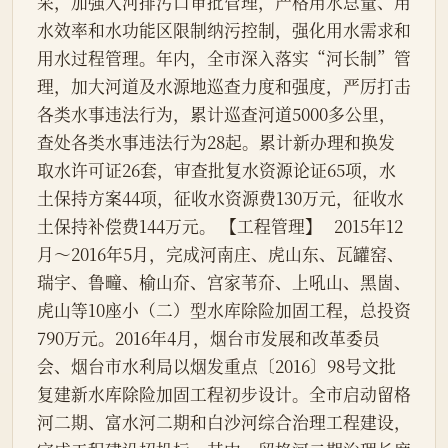
采，加强入河排污口审批管理，严格用水总量、用
水效率和水功能区限制纳污控制，强化用水需求和
用水过程管理。年内，全市深入落实“河长制”管
理，加大河道及水源地巡查力度和强度，严厉打击
各类水事违法行为，累计巡查河道5000多公里，
查处各类水事违法行为28起。累计新办理和换发
取水许可证26套，审查批复水资源论证65项，水
土保持方案44项，征收水资源费130万元，征收水
土保持补偿费144万元。 【工程管理】   2015年12
月～2016年5月，完成河南庄、虎山东、瓦罐窑、
瑞宇、鲁疃、榆山夼、宫家苇夼、上吼山、黑崮、
虎山等10座小（二）型水库除险加固工程，总投资
790万元。2016年4月，烟台市发展和改革委员
会、烟台市水利局以烟发重点〔2016〕98号文批
复建新水库除险加固工程初步设计。全市启动留格
河二期、富水河二期和白沙河综合治理工程建设，