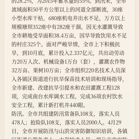
的28.2%，为2015年蓄水量的55%。到汛未，全市
流域面积50平方公里以上的河道全部断流，30座
小型水库干枯，680座机电井出水不足，万方以上
规模塘坝352座中有282座干涸，因无水灌溉导致
全市耕地受旱面积38.4万亩，因旱导致饮用水不足
的村庄325个。面对严峻旱情，全市上下积极抗
旱，到10月底，累计投入2.337亿元，共出动劳动
力20万人次、机械设备1万台（套），灌溉农作物
32万亩、果树10万亩；全市组织220名技术人员深
入各镇区街道进行抗旱保苗技术培训和现场指导，
全市新建、改建抗旱引提水和农田灌溉工程128
项，完成南台水库调水工程，完成36项农村饮水
安全工程，累计新打机井440眼。
防汛。全市共组建防汛常备队108支，落实人员
478人；抢险队108支，落实人员2000人。4月29
日，全市开展防汛与山洪灾害防御知识培训，各镇