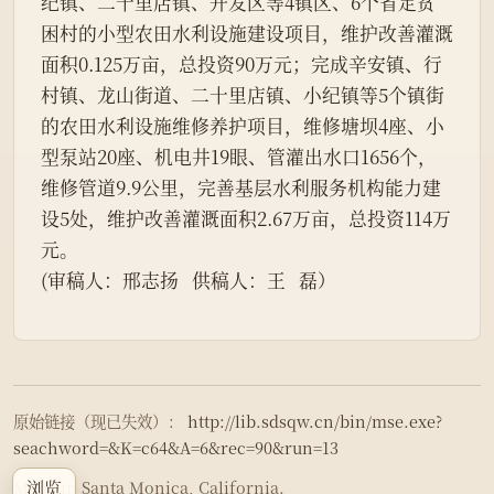
纪镇、二十里店镇、开发区等4镇区、6个省定贫
困村的小型农田水利设施建设项目，维护改善灌溉
面积0.125万亩，总投资90万元；完成辛安镇、行
村镇、龙山街道、二十里店镇、小纪镇等5个镇街
的农田水利设施维修养护项目，维修塘坝4座、小
型泵站20座、机电井19眼、管灌出水口1656个，
维修管道9.9公里，完善基层水利服务机构能力建
设5处，维护改善灌溉面积2.67万亩，总投资114万
元。
(审稿人：邢志扬   供稿人：王   磊）
原始链接（现已失效）：
http://lib.sdsqw.cn/bin/mse.exe?
seachword=&K=c64&A=6&rec=90&run=13
浏览
Made in Santa Monica, California.