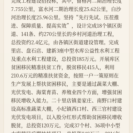
完成工程建设招投标，其中，留格河二期治理长度
7.755公里，富水河二期治理长度25.62公里，白沙
河治理长度25.96公里。坚持“先行先试、压茬推
进、保障质量、提高实效”，设计完成18个镇区街
道、141条、约270公里长的乡村河道治理工程，
总投资约2.4亿元，由各镇区街道建设管理。完成
里店、盘石店、建新3座中型水库公益性水利工程
及重点水利工程建设，总投资185万元。开展库区
贫困移民精准扶贫工作，脱贫移民415人，利用
210.6万元的精准扶贫资金，按照一户一策原则在
生产发展上帮扶贫困移民，主要是通过蔬菜大棚、
光伏发电、海棠育苗、养殖业四个方面，增强贫困
移民增收入能力。二十里店镇姜家庄、南野口村建
设高标准蔬菜大棚，小纪镇西口村、西三官村建设
光伏发电项目，以入股分红形式帮助贫困移民增收
脱贫，总投资120万元。完成37个村、36项中小型