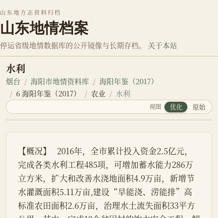
山东地方志资料归档
山东地情档案
停运省级地情数据库的公开镜像与长期存档。
关于本站
水利
烟台
海阳市地情资料库
海阳年鉴（2017）
6 海阳年鉴（2017）
农业
水利
视图
优化
原始
【概况】   2016年，全市累计投入资金2.5亿元，
完成各类水利工程485项，可增加蓄水能力286万
立方米，扩大和改善水浇地面积4.9万亩，新增节
水灌溉面积5.11万亩,建设“旱能浇、涝能排”高
标准农田面积2.6万亩，治理水土流失面积33平方