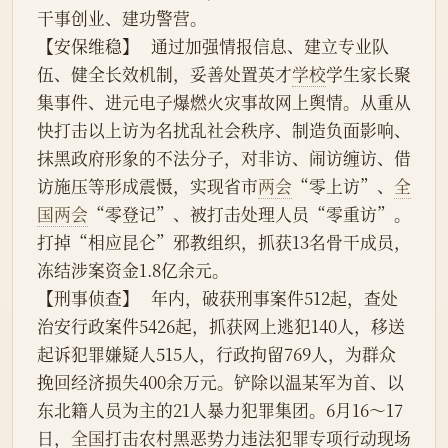
干事创业、建功警营。
【安保维稳】   通过加强情报信息、建立专业队
伍、健全长效机制，妥善处置英才
学校
学生家长聚
集事件、进元电子爆燃火灾事故网上舆情。从重从
快打击以上访为名扰乱社会秩序、制造负面影响、
抹黑政府形象的不法分子，对非访、闹访缠访、借
访施压等形成震慑，实现省市
两会
“零上访”、
全
国两会
“零登记”、被打击处理人员“零重访”。
打掉“相应昆仑”邪教组织，抓获13名骨干成员，
冻结涉案资金1.8亿余元。
【刑事侦查】   年内，破获刑事案件512起，查处
治安行政案件5426起，抓获网上逃犯140人，移送
起诉犯罪嫌疑人515人，行政拘留769人，为群众
挽回经济损失400余万元。铲除以温某军为首、以
东北籍人员为主的21人暴力犯罪集团。6月16～17
日，
全国
打击农村黑恶势力违法犯罪专项行动现场