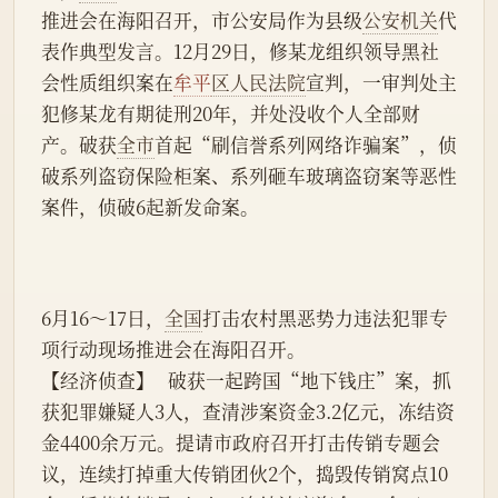
推进会在海阳召开，市公安局作为县级
公安机关
代
表作典型发言。12月29日，修某龙组织领导黑社
会性质组织案在
牟平
区人民法院
宣判，一审判处主
犯修某龙有期徒刑20年，并处没收个人全部财
产。破获
全市
首起“刷信誉系列网络诈骗案”，侦
破系列盗窃保险柜案、系列砸车玻璃盗窃案等恶性
案件，侦破6起新发命案。
6月16～17日，
全国
打击农村黑恶势力违法犯罪专
项行动现场推进会在海阳召开。
【经济侦查】   破获一起跨国“地下钱庄”案，抓
获犯罪嫌疑人3人，查清涉案资金3.2亿元，冻结资
金4400余万元。提请市政府召开打击传销专题会
议，连续打掉重大传销团伙2个，捣毁传销窝点10