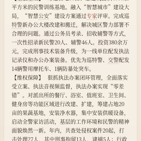
平方米的民警训练基地。融入“智慧城市”建设大
局，“智慧
公安
”建设方案通过
专家
评审。完成巡
特警
新办公大楼改建和搬迁，解决城区警力部署不
合理的问题。通过公务员考录、招收辅警等方式，
一次性招录新民警20人、辅警46人。投资380余万
元，完成刑事技术装备升级，为一线单位配发执法
记录仪和办公办案装备。优先为巡特警、
交警
配发
14辆警用摩托车、1辆防暴处突车。
【维权保障】   狠抓执法办案闭环管理，全面落实
受立案、执法音视频监督，执法办案实现“零差
错”。对派出所的餐厅、浴室、值班室、卫生间、
健身房等功能区域进行改建、扩建，筹建占地20
亩的果蔬基地，安装净水器，集中安装供暖设备，
启动全警家访活动，基层的工作环境和民警的精神
面貌焕然一新。年内，共查处侵权案件20起，打
击处理27人，其中刑事拘留13人，逮捕5人；行政