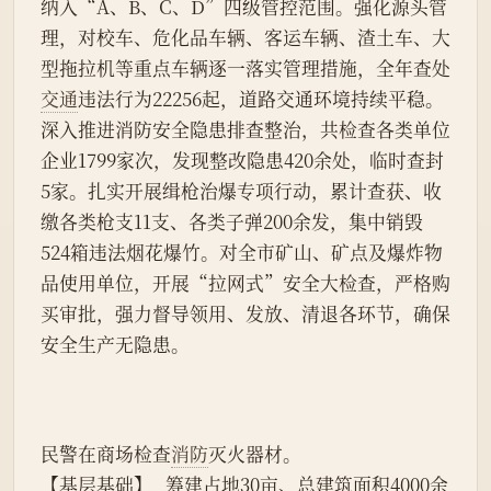
纳入“A、B、C、D”四级管控范围。强化源头管
理，对校车、危化品车辆、客运车辆、渣土车、大
型拖拉机等重点车辆逐一落实管理措施，全年查处
交通
违法行为22256起，道路交通环境持续平稳。
深入推进消防安全隐患排查整治，共检查各类单位
企业1799家次，发现整改隐患420余处，临时查封
5家。扎实开展缉枪治爆专项行动，累计查获、收
缴各类枪支11支、各类子弹200余发，集中销毁
524箱违法烟花爆竹。对全市矿山、矿点及爆炸物
品使用单位，开展“拉网式”安全大检查，严格购
买审批，强力督导领用、发放、清退各环节，确保
安全生产无隐患。
民警在商场检查
消防
灭火器材。
【基层基础】   筹建占地30亩、总建筑面积4000余