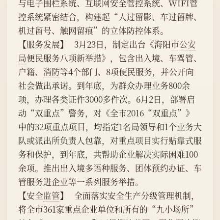
与电子围栏系统、互联网安全管控系统、WIFI管
控系统紧密结合，构建起“人过留影、车过留牌、
机过留号、触网留痕”的立体防控体系。
【服务发展】   3月23日，制定出台《海阳
市公安
局
便民服务八项新举措》，包含出入境、车驾管、
户籍、
消防
等4个部门、8项便民服务，并公开向
社会做出承诺。到年底，为群众办理业务800余
项，办理各类证件3000多件次。6月2日，部署启
动“双重点”警务，对《全市2016“双重点”》
中的32项重点项目，均指定1名局领导和1个业务大
队或派出所负责人包靠，对重点项目实行贴靠式服
务和保护，到年底，共帮助企业解决实际困难100
余项。推出出入境多语种服务、团体预约办证、车
管服务进企业等一系列服务举措。
【安全
监管
】   全面落实安全生产分级管理机制，
将全市361家重点企业单位和所有的“九小场所”