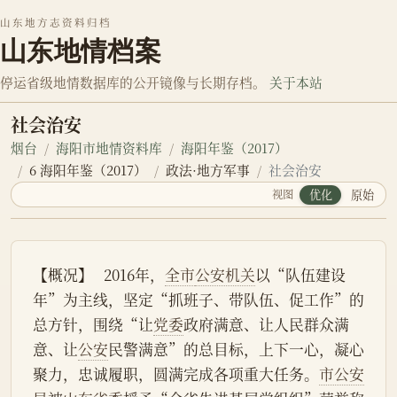
山东地方志资料归档
山东地情档案
停运省级地情数据库的公开镜像与长期存档。
关于本站
社会治安
烟台
海阳市地情资料库
海阳年鉴（2017）
6 海阳年鉴（2017）
政法·地方军事
社会治安
视图
优化
原始
【概况】   2016年，
全市
公安机关
以“队伍建设
年”为主线，坚定“抓班子、带队伍、促工作”的
总方针，围绕“让
党委
政府满意、让人民群众满
意、让
公安
民警满意”的总目标，上下一心，凝心
聚力，忠诚履职，圆满完成各项重大任务。
市公安