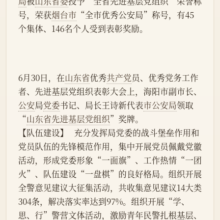
局
被
山东省委
授予“全省先进基层党组织”荣誉称
号，荣获
烟台市
“全市优秀公安局”称号，有45
个集体、146名个人受到表彰奖励。
6月30日，在
山东省
优秀
共产党
员、优秀党务工作
者、先进基层党组织表彰大会上，海阳市副市长、
公安
局
党委
书记、局长王诗新代表
市公安局
领取
“
山东省先进基层党组织
”奖牌。
【队伍建设】   充分发挥局党委的战斗堡垒作用和
党员队伍的先锋模范作用，集中开展党员佩戴党徽
活动，形成党委形象“一面旗”、工作热情“一团
火”、队伍建设“一盘棋”的良好格局。组织开展
全警意见建议大征集活动，共收集意见建议14大类
304条，解决落实率达到97%。组织开展“学、
思、行”警营文体活动，激励青年民警扎根基层、