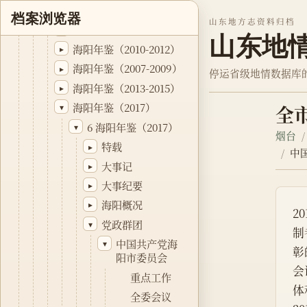
海阳县志
▸
档案浏览器
山东地方志资料归档
海阳市镇村简志
▸
山东地
海阳年鉴（2010-2012）
▸
海阳年鉴（2007-2009）
▸
停运省级地情数据库
海阳年鉴（2013-2015）
▸
海阳年鉴（2017）
▾
全
6 海阳年鉴（2017）
▾
烟台
特载
▸
中
大事记
▸
大事纪要
▸
海阳概况
▸
2
党政群团
▾
制
中国共产党海
▾
彰
阳市委员会
会
重点工作
体
全委会议