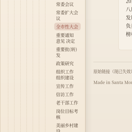
2
常委会议
八
常委扩大会
发
议
负
全市性大会
榜
重要通知
意见 决定
重要批(转)
发
政策研究
原始链接（现已失效
组织工作
组织建设
Made in Santa Mon
宣传工作
信访工作
老干部工作
岗位目标考
核
美丽乡村建
设