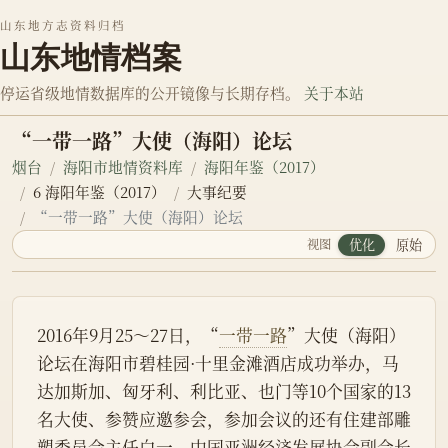
山东地方志资料归档
山东地情档案
停运省级地情数据库的公开镜像与长期存档。
关于本站
“一带一路”大使（海阳）论坛
烟台
海阳市地情资料库
海阳年鉴（2017）
6 海阳年鉴（2017）
大事纪要
“一带一路”大使（海阳）论坛
视图
优化
原始
2016年9月25～27日，“
一带一路
”大使（海阳）
论坛在海阳市碧桂园·十里金滩酒店成功举办，马
达加斯加、匈牙利、利比亚、也门等10个国家的13
名大使、参赞应邀参会，参加会议的还有住建部雕
塑委员会主任白一，中国亚洲经济发展协会副会长