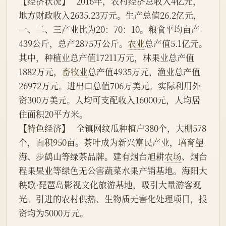
【经济状况】   2016年，农村经济总收入4亿元，
地方财政收入2635.23万元。生产总值26.2亿元，
一、二、三产业比为20：70：10。粮食平均亩产
439公斤，总产2875万公斤。
农业
总产值5.1亿元。
其中，种植业总产值17211万元，林果业总产值
1882万元，
畜牧业
总产值4935万元，渔业总产值
26972万元。进出口总值706万美元。实际利用外
资300万美元。人均可支配收入16000元，人均居
住面积20平方米。
【特色经济】   全镇网纹瓜种植户380个，大棚578
个，面积950亩。茶叶成为新兴富民产业，培育望
海、步鹤山等绿茶品牌。建有烟台旭耕
农场
、烟台
程果果业等绿色无公害蔬菜水果产销基地。海阳大
秧歌·琵琶岛影视文化旅游基地，吸引大量游客观
光。引进的农村供热、生物质无害化处理项目，投
资均为5000万元。