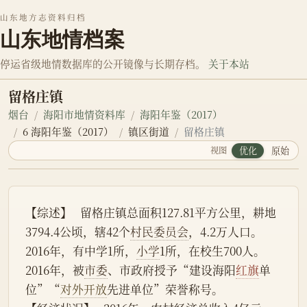
山东地方志资料归档
山东地情档案
停运省级地情数据库的公开镜像与长期存档。
关于本站
留格庄镇
烟台
海阳市地情资料库
海阳年鉴（2017）
6 海阳年鉴（2017）
镇区街道
留格庄镇
视图
优化
原始
【综述】   留格庄镇总面积127.81平方公里，耕地
3794.4公顷，辖42个
村民委员会
，4.2万人口。
2016年，有中学1所，
小学
1所，在校生700人。
2016年，被
市委
、市政府授予“建设海阳
红旗
单
位”“
对外开放
先进单位”荣誉称号。