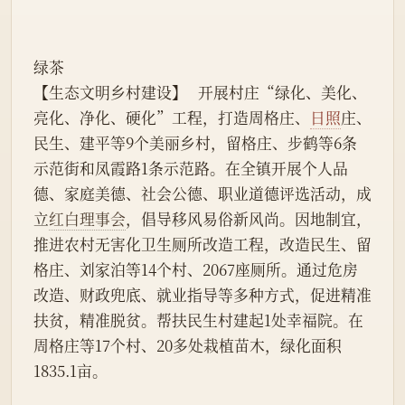
绿茶
【生态文明乡村建设】   开展村庄“绿化、美化、
亮化、净化、硬化”工程，打造周格庄、
日照
庄、
民生、建平等9个美丽乡村，留格庄、步鹤等6条
示范街和凤霞路1条示范路。在全镇开展个人品
德、家庭美德、社会公德、职业道德评选活动，成
立
红白理事会
，倡导移风易俗新风尚。因地制宜，
推进农村无害化卫生厕所改造工程，改造民生、留
格庄、刘家泊等14个村、2067座厕所。通过危房
改造、财政兜底、就业指导等多种方式，促进精准
扶贫，精准脱贫。帮扶民生村建起1处幸福院。在
周格庄等17个村、20多处栽植苗木，绿化面积
1835.1亩。