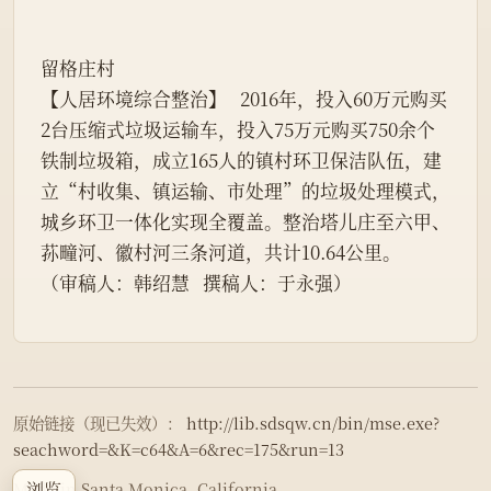
留格庄村
【人居环境综合整治】   2016年，投入60万元购买
2台压缩式垃圾运输车，投入75万元购买750余个
铁制垃圾箱，成立165人的镇村环卫保洁队伍，建
立“村收集、镇运输、市处理”的垃圾处理模式，
城乡环卫一体化实现全覆盖。整治塔儿庄至六甲、
荪疃河、徽村河三条河道，共计10.64公里。
（审稿人：韩绍慧   撰稿人：于永强）
原始链接（现已失效）：
http://lib.sdsqw.cn/bin/mse.exe?
seachword=&K=c64&A=6&rec=175&run=13
浏览
Made in Santa Monica, California.