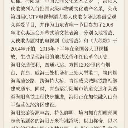
远播。海阳是“中国民间文化艺术之乡”，海阳大
秧歌被列入首批国家级非物质文化遗产名录，荣获
第四届CCTV电视舞蹈大赛大秧歌专场比赛最受观
众喜爱节目，并作为山东省唯一节目参加了2008
年北京奥运会开幕式前文艺表演。分别以地雷战、
大秧歌为题材的电视剧《地雷战》和《大秧歌》于
2014年开拍，2015年下半年在全国各大卫视播
放，生动呈现海阳的地域民俗和红色革命历史。
海阳交通便利，四通八达。方圆120公里内有烟
台、青岛、威海三处机场和三处大型港口，境内烟
海高速公路、跨海特大桥、青烟威荣城际铁路相继
建成通车。同时，青岛至海阳城市轨道交通和莱西
至海阳高铁工程快步推进，海阳正在加快融入山东
半岛蓝色经济区建设。
海阳旅游资源丰富，特色鲜明。境内拥有胡耀邦同
志亲笔题名的海阳万米海滩浴场；以山称奇、以水