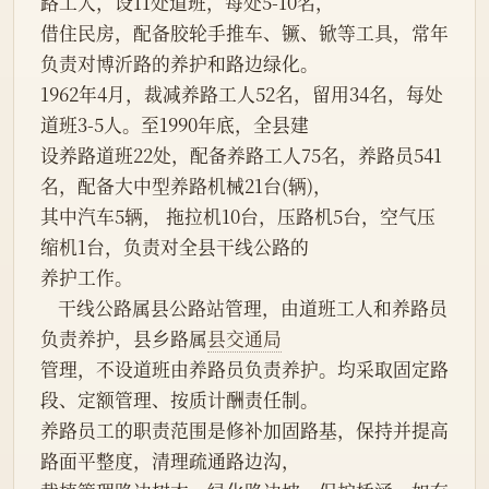
路工人，设11处道班，每处5-10名，
借住民房，配备胶轮手推车、镢、锨等工具，常年
负责对博沂路的养护和路边绿化。
1962年4月，裁减养路工人52名，留用34名，每处
道班3-5人。至1990年底，全县建
设养路道班22处，配备养路工人75名，养路员541
名，配备大中型养路机械21台(辆)，
其中汽车5辆， 拖拉机10台，压路机5台，空气压
缩机1台，负责对全县干线公路的
养护工作。
    干线公路属县公路站管理，由道班工人和养路员
负责养护，县乡路属
县交通局
管理，不设道班由养路员负责养护。均采取固定路
段、定额管理、按质计酬责任制。
养路员工的职责范围是修补加固路基，保持并提高
路面平整度，清理疏通路边沟，