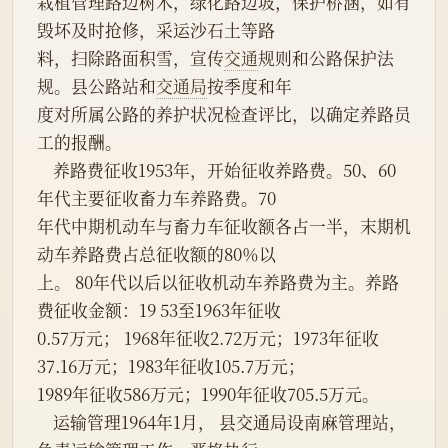
栽植管理路边树木，绿化路边坡，保护桥涵，如有
毁坏及时抢修，采运沙石土等路
料，扫除路面积雪，宣传
交通
规则和公路保护法
规。县公路站和
交通局
按季度和年
度对所属公路的养护状况检查评比，以确定养路员
工的报酬。
    养路费征收1953年，开始征收养路费。50、60
年代主要征收畜力车养路费。70
年代中期机动车与畜力车征收额各占一半，末期机
动车养路费占总征收额的80％以
上。 80年代以后以征收机动车养路费为主。养路
费征收金额：19 53至1963年征收
0.57万元； 1968年征收2.72万元；1973年征收
37.16万元；1983年征收105.7万元；
1989年征收586万元；1990年征收705.5万元。
    运输管理1964年1月， 县交通局设南麻管理站，