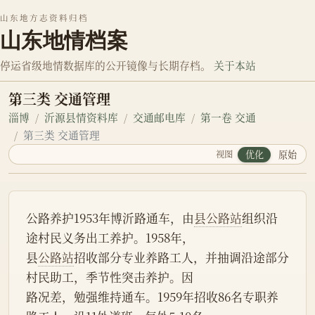
山东地方志资料归档
山东地情档案
停运省级地情数据库的公开镜像与长期存档。
关于本站
第三类 交通管理
淄博
沂源县情资料库
交通邮电库
第一卷 交通
第三类 交通管理
视图
优化
原始
公路养护1953年博沂路通车，由
县公路站
组织沿
途村民义务出工养护。1958年，
县
公路站
招收部分专业养路工人，并抽调沿途部分
村民助工，季节性突击养护。因
路况差，勉强维持通车。1959年招收86名专职养