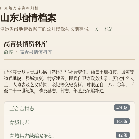
山东地方志资料归档
山东地情档案
停运省级地情数据库的公开镜像与长期存档。
关于本站
高青县情资料库
淄博
高青县情资料库
记述高青及原青城县域自然地理与社会变迁。涵盖土壤植被、风灾等
物候地貌；县城演变、村落建置、民兵自卫等政务实录；历代知名人
士、人物表及艺文诗词、杂记等文史资料。时限起自一八四〇年，下
至二十一世纪初，涉及县志、村志、年鉴及续编补遗。
491 条
三合店村志
103 条
青城县志
42 条
青城县志续编及补遗