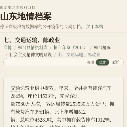
山东地方志资料归档
山东地情档案
停运省级地情数据库的公开镜像与长期存档。
关于本站
七、交通运输、邮政业
淄博
桓台县情资料库
桓台年鉴（2015）
桓台概况
社会主义精神文明建设
七、交通运输、邮政业
视图
优化
原始
交通
运输业稳中提效。年末，全县拥有载客汽车
286辆，座位14533个，完成客运
量7580万人次， 客运周转量253530万人公里；拥
有载货汽车3961辆，比上年增加612
辆，总吨位45281吨，其中拥有载货挂车1012辆, 