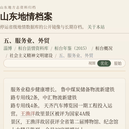
山东地方志资料归档
山东地情档案
停运省级地情数据库的公开镜像与长期存档。
关于本站
五、服务业、外贸
淄博
桓台县情资料库
桓台年鉴（2015）
桓台概况
社会主义精神文明建设
五、服务业、外贸
视图
优化
原始
服务业稳步健康增长。 鲁中煤炭储备物流新建铁
路专用线2条，中汇物流新建铁
路专用线4条。 天齐汽车博览园一期工程投入运
营。
王渔洋
故里景区被评为国家4A级
景区，王渔洋故居获评全省第二届博物馆、纪念馆