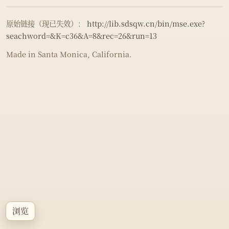
原始链接（现已失效）：
http://lib.sdsqw.cn/bin/mse.exe?
seachword=&K=c36&A=8&rec=26&run=13
Made in Santa Monica, California.
浏览