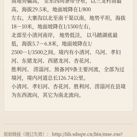
南地势偏高， 呈东西向条带分布，以三龙村南最
高，海拔29.5米，地面坡降在1/800
左右。大寨沟以北至南干渠以南，地势平坦，海拔
18—10米，地面坡降在1/1500左右，
北部至小清河南岸， 地势低洼， 以马踏湖底最
低，海拔5.7—6.8米，地面坡降在1/
2500—1/3500之间。境内有小清河、乌河、孝妇
河、东猪龙河、西猪龙河、杏花河、
胜利河、 涝淄河、预备河9条主要河流，全部为过
境河，境内河道总长126.74公里。
小清河、孝妇河、杏花河、胜利河、涝淄河在县境
为东西流向，其它为南北流向。
原始链接（现已失效）：
http://lib.sdsqw.cn/bin/mse.exe?