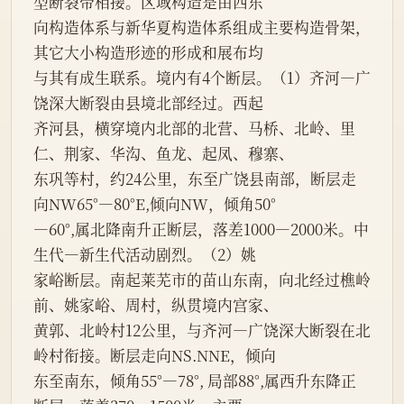
型断裂带相接。区域构造是由西东
向构造体系与新华夏构造体系组成主要构造骨架，
其它大小构造形迹的形成和展布均
与其有成生联系。境内有4个断层。（1）齐河—广
饶深大断裂由县境北部经过。西起
齐河县，横穿境内北部的北营、马桥、北岭、里
仁、荆家、华沟、鱼龙、起凤、穆寨、
东巩等村，约24公里，东至广饶县南部，断层走
向NW65°—80°E,倾向NW，倾角50°
—60°,属北降南升正断层，落差1000—2000米。中
生代—新生代活动剧烈。（2）姚
家峪断层。南起莱芜市的苗山东南，向北经过樵岭
前、姚家峪、周村，纵贯境内宫家、
黄郭、北岭村12公里，与齐河—广饶深大断裂在北
岭村衔接。断层走向NS.NNE，倾向
东至南东，倾角55°—78°, 局部88°,属西升东降正