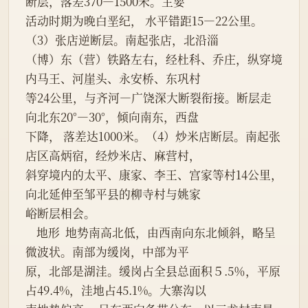
断层，落差370—1500米。主要
活动时期为晚白垩纪， 水平错距15—22公里。
（3）张店逆断层。南起张店，北沿淄
（博）东（营）铁路左右，经杜科、乔庄，纵穿境
内马王、河崖头、永安桥、东巩村
等24公里，与齐河—广饶深大断裂衔接。断层走
向北东20°—30°，倾向南东，西盘
下降， 落差达1000米。（4）炒米店断层。南起张
店区高炳宿，经炒米店、麻营村，
斜穿境内的太平、康家、李王、宫家等村14公里，
向北延伸至邹平县的柳寺村与姚家
峪断层相会。
    地形  地势南高北低，由西南向东北倾斜，略呈
微波状。南部为缓岗，中部为平
原，北部是湖洼。缓岗占全县总面积５.5％，平原
占49.4%，洼地占45.1%。大寨沟以