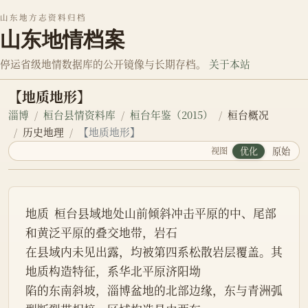
山东地方志资料归档
山东地情档案
停运省级地情数据库的公开镜像与长期存档。
关于本站
【地质地形】
淄博
桓台县情资料库
桓台年鉴（2015）
桓台概况
历史地理
【地质地形】
视图
优化
原始
地质  桓台县域地处山前倾斜冲击平原的中、尾部
和黄泛平原的叠交地带，岩石
在县域内未见出露，均被第四系松散岩层覆盖。其
地质构造特征，系华北平原济阳坳
陷的东南斜坡，淄博盆地的北部边缘，东与青洲弧