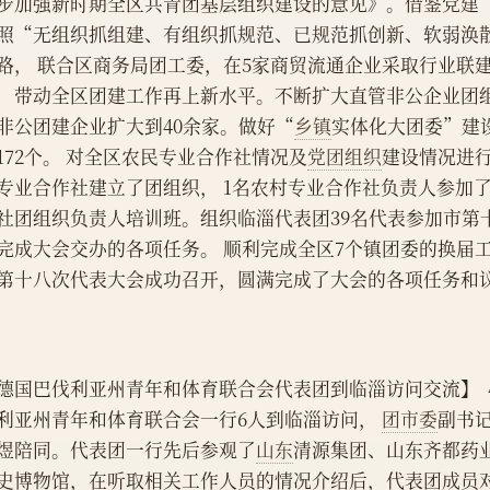
步加强新时期全区共青团基层组织建设的意见》。借鉴党建
照“无组织抓组建、有组织抓规范、已规范抓创新、软弱涣
路， 联合区商务局团工委，在5家商贸流通企业采取行业联
，带动全区团建工作再上新水平。不断扩大直管非公企业团
非公团建企业扩大到40余家。做好“
乡镇
实体化大团委”建
172个。 对全区农民专业合作社情况及
党团组织
建设情况进行
专业合作社建立了团组织， 1名农村专业合作社负责人参加
社团组织负责人培训班。组织临淄代表团39名代表参加市第
完成大会交办的各项任务。 顺利完成全区7个镇团委的换届
第十八次代表大会成功召开，圆满完成了大会的各项任务和
德国巴伐利亚州青年和体育联合会代表团到临淄访问交流】  
利亚州青年和体育联合会一行6人到临淄访问， 
团市委
副书
煜陪同。代表团一行先后参观了
山东
清源集团、山东齐都药
史博物馆，在听取相关工作人员的情况介绍后，代表团成员