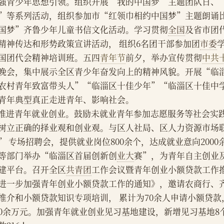
强青少年思想引领。组织开展“我的中国梦”主题团队日、
”等系列活动，组织参加市“红领巾相约中国梦”主题朗诵比
国梦”齐鲁少年儿童书信文化活动。学习贯彻
全国
及省市团
精神传达和形势政策宣讲活动， 组织6名团干部参加团
市委
国团代会精神培训班。五四
青年节
前夕，举办宣传贯彻
中共
晚会，集中展示全区青少年奋发向上的精神风貌。开展“临
农村青年致富带头人”“临淄区十佳少年”“临淄区十佳中
青年典型真正走进青年、影响社会。
    推进青年就业创业。鼓励未就业青年参加志愿服务等社会
树立正确的择业观和创业观。与区人社局、区人力资源市场
” 专场招聘会，提供就业岗位800余个，达成就业意向200
等部门举办“临淄区首届创新创
业大
赛”，为青年自主创业
建平台。召开全区
共青团
工作会议暨青年创业小额贷款工作
进一步加强青年创业小额贷款工作的通知》，邀请农商行、
推介和小额贷款知识专项培训， 累计为70余人申请小额贷款
00余万元。加强青年就业创业见习基地建设，新增见习基地8