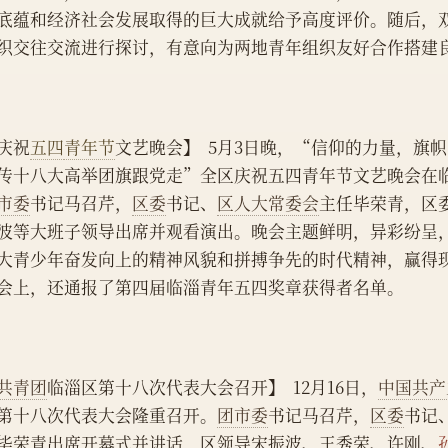
底蕴和经济社会发展取得的巨大成就给予高度评价。随后，
织交往交流进行探讨，有意向为两地青年组织友好合作搭建
庆祝
五四
青年节
文艺晚会】  5月3日晚，“信仰的力量，旗
传十八大高举团旗跟党走”全区庆祝五四青年节文艺晚会在
市委
书记马召芹，
区委
书记、
区人大常委会
主任毕荣青，区
波等大班子领导出席并观看演出。晚会主题鲜明，异彩纷呈
大青少年奋发向上的精神风貌和拼搏争先的时代精神，赢得
会上，还通报了第四届临淄青年五四奖章获得者名单。
共青团
临淄区第十八次代表大会召开】  12月16日，
中国共产
第十八次代表大会隆重召开。
团市委
书记马召芹，
区委
书记
毕荣青出席开幕式并讲话，区领导宋振波、王秀荣、许刚、