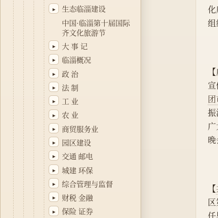
化
生态临淄建设
▸
组
中国·临淄第十届国际
齐文化旅游节
大 事 记
▸
临淄概况
▸
【
政 治
▸
宣
法 制
▸
团
工 业
▸
振
农 业
▸
广
商贸服务业
▸
晚
园区建设
▸
交通 邮电
▸
城建 环保
▸
综合管理与监督
▸
【
财税 金融
▸
区
保险 证券
▸
任