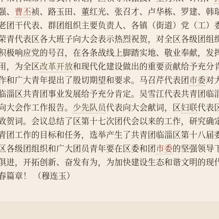
强、
曹丕
祯、路玉田、董红光、张召才、卢华栋、罗建、韩
老团干代表、群团组织主要负责人、各镇（街道）党（工）
荣青代表区各大班子向大会表示热烈祝贺，对全区各级团组
积极响应党的号召，在各条战线上脚踏实地、敬业奉献，发
用，为全区
改革开放
和现代化建设做出的重要贡献给予充分
作和广大青年提出了殷切期望和要求。马召芹代表团
市委
对
临淄区共青团事业发展给予充分肯定。吴雪江代表共青团临
向大会作工作报告。
少先队员
代表向大会献词，区
妇联
代表
致贺词。会议总结了区第十七次团代会以来的工作，研究确
青团工作的目标和任务，选举产生了共青团临淄区第十八届
区各级团组织和广大团员青年要在区委和团
市委
的坚强领导
俱进，开拓创新、奋发有为，为加快建设生态和谐文明的现
春篇章！ （穆连玉）