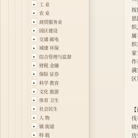
一
工 业
▸
按
农 业
▸
思
商贸服务业
▸
织
园区建设
▸
属
交通 邮电
▸
织
城建 环保
▸
家
综合管理与监督
▸
作
财税 金融
▸
满
保险 证券
▸
区
科学 教育
▸
文化 旅游
▸
体育 卫生
▸
社会民生
【
▸
人 物
伐
▸
镇 街道
晓
▸
历
特 载
▸