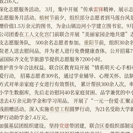
数216人。
    深化志愿服务活动。 3月，集中开展“传承
雷锋
精神、展示
志愿服务月活动。
植树节
前夕，
组织部
分志愿者到马莲台风景
赠价值1.5万余元的图书，为金山镇边河
小学
建立图书室。9
公司团委在
工人文化宫
门前联合开展“美丽家园企地共建”
9支志愿服务队， 500余名志愿者参加。
重阳节
前，组织30余
院老人送去慰问品，并为老人进行免费健康查体。公开招募7
届国际齐文化节旅游节提供志愿服务7200小时。
    维护青少年合法权益。联合区教育局开展“情系明天·心手
爱行动， 招募志愿者309名，通过学业辅导、心理关怀、法
方式对单亲家庭子女进行有效帮扶， 累计帮扶300余人次。
小学生数据库，先后走访慰问40名家庭贫困、品学兼优的中
送去4万余元助学金和学习用品。 开展了“一元一份爱·汇聚
钱捐赠活动。深入实施
希望工程
圆梦行动，为21名受助大学
梦行动助学金7.4万元。
    加强基层团组织建设。坚持
党建
带团建，联合
区委
组织部制