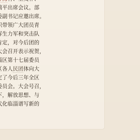
瑞平出席会议。部
委副书记应邀出席。
织带领广大团员青
挥生力军和突击队
肯定，对今后团的
大会召开表示祝贺，
淄区第十七届委员
区各人
民团
体向大
定了今后三年全区
委员会。大会号召，
下，解放思想、与
代化临淄谱写新的