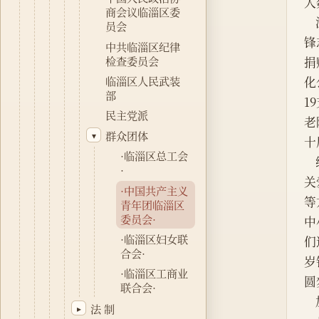
人
商会议临淄区委
员会
锋
中共临淄区纪律
检查委员会
捐
临淄区人民武装
化
部
1
民主党派
老
群众团体
▾
十
·临淄区总工会
·
关
·中国共产主义
等
青年团临淄区
委员会·
中
·临淄区妇女联
们
合会·
岁
·临淄区工商业
圆
联合会·
法 制
▸