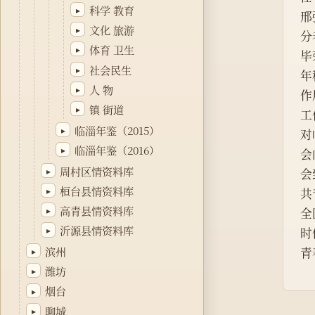
科学 教育
▸
邢
文化 旅游
▸
分
体育 卫生
▸
毕
社会民生
▸
年
人 物
▸
作
镇 街道
▸
工
临淄年鉴（2015）
▸
对
临淄年鉴（2016）
▸
会
周村区情资料库
▸
会
桓台县情资料库
▸
共
高青县情资料库
▸
全
沂源县情资料库
▸
时
滨州
青
▸
潍坊
▸
烟台
▸
聊城
▸