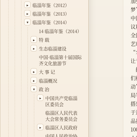
加
临淄年鉴（2012）
▸
梦
临淄年鉴（2013）
▸
中
临淄年鉴（2014）
▾
议
14 临淄年鉴（2014）
全
特 载
▸
艺
生态临淄建设
▸
“
中国·临淄第十届国际
让
齐文化旅游节
大 事 记
▸
们
临淄概况
▸
动
政 治
▾
局
中国共产党临淄
▸
搭
区委员会
于
临淄区人民代表
大会常务委员会
品
临淄区人民政府
▸
1
中国人民政治协