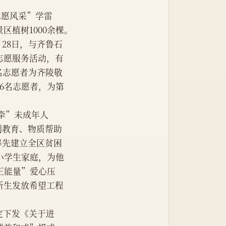
志愿风采”学雷
区植树1000余棵。
月28日，与齐鲁石
志愿服务活动，有
名志愿者为齐陵敬
6名志愿者，为第
相牵”未成年人
制教育、物质帮助
率先建立全区贫困
小学生家庭，为他
正能量”爱心压
新生发放希望工程
定下发《关于进