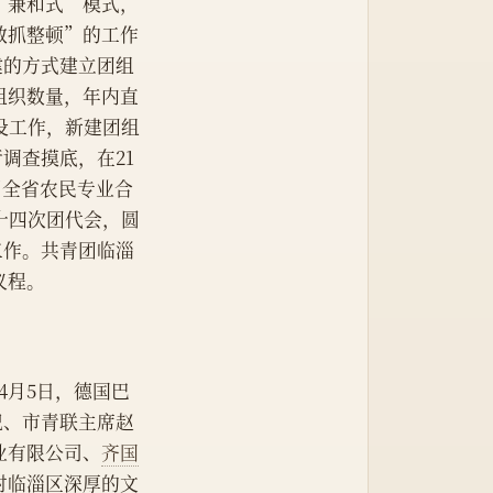
“兼和式”模式，
散抓整顿”的工作
建的方式建立团组
组织数量，年内直
设工作，新建团组
调查摸底，在21
了全省农民专业合
十四次团代会，圆
工作。共青团临淄
议程。
4月5日，德国巴
记、市青联主席赵
业有限公司、
齐国
对临淄区深厚的文