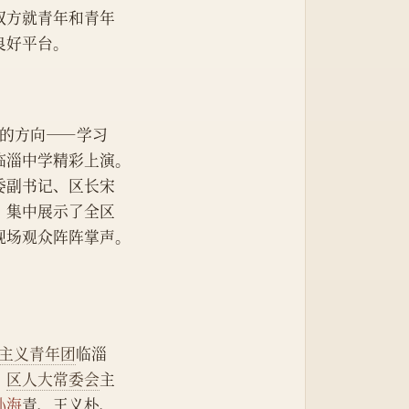
双方就青年和青年
良好平台。
帜的方向——学习
临淄中学精彩上演。
委副书记、区长宋
，集中展示了全区
现场观众阵阵掌声。
主义青年团
临淄
、
区人大常委会
主
孙海
青、王义朴、