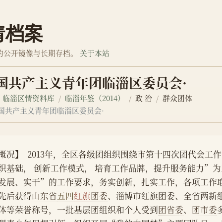
情档案
的公开镜像与长期存档。
关于本站
中国共产主义青年团临淄区委员会·
临淄区情资料库
临淄年鉴（2014）
政 治
群众团体
中国共产主义青年团临淄区委员会·
概况】  2013年，全区各级团组织围绕市第十四次团代会工
织基础， 创新工作模式， 培育工作品牌，提升服务能力”
发展、实干”的工作要求，务实创新，扎实工作，各项工作
先后获得
山东省
五四
红旗
团委
、淄博市红旗团委、全省两新
体等荣誉称号，一批基层团组织和个人受到
团省委
、
团市委