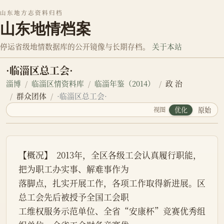
山东地方志资料归档
山东地情档案
停运省级地情数据库的公开镜像与长期存档。
关于本站
·临淄区总工会·
淄博
临淄区情资料库
临淄年鉴（2014）
政 治
群众团体
·临淄区总工会·
视图
优化
原始
【概况】  2013年，全区各级工会认真履行职能，
把为职工办实事、解难事作为
落脚点，扎实开展工作，各项工作取得新进展。区
总工会先后被授予全国工会职
工维权服务示范单位、全省“安康杯”竞赛优秀组