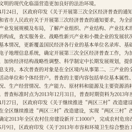
文明的现代化临淄营造更加良好的法治环境。
    4月24日， 区政府印发《关于开展第三次全区经济普查的
和省
市人民政府
关于开展第三次经济普查的通知要求，为全
产业发展规模及布局，了解产业组织、产业结构、产业技术
的构成，查实服务业、战略性新兴产业和小微企业的发展状
基本情况，更新覆盖国民经济各行业的基本单位名录库、基
电子地理信息系统，确定开展第三次全区经济普查工作，为
、加快经济结构战略性调整、科学制定中长期发展规划，提
息支持。本次普查的对象是在全区境内从事第二、三产业的
活动单位和个体经营户。普查的主要内容包括单位基本属性
况、生产经营情况、生产能力、原材料和能源及主要资源消
。普查标准时点为2013年12月31日，普查时期资料为2013
    4月27日， 区政府印发《关于继续推进“两区三村”改造
在全区继续推进“两区三村”改造建设，实现“两区三村”
确定2013年全区农村住房建设新开工1000户，完成农村危房
    5月9日，区政府印发《关于2013年市容和环境卫生综合