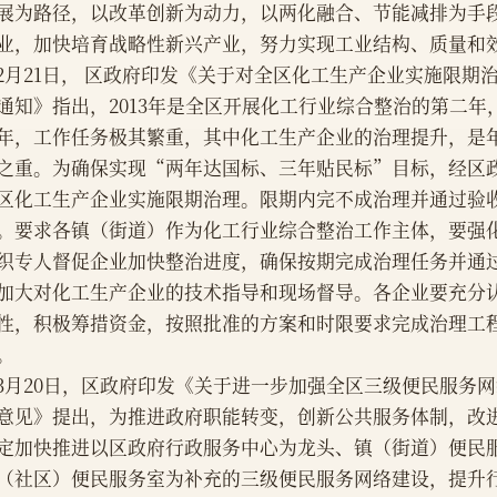
展为路径，以改革创新为动力，以两化融合、节能减排为手
业，加快培育战略性新兴产业，努力实现工业结构、质量和
    2月21日， 区政府印发《关于对全区化工生产企业实施限
通知》指出，2013年是全区开展化工行业综合整治的第二年
年，工作任务极其繁重，其中化工生产企业的治理提升，是
之重。为确保实现“两年达国标、三年贴民标”目标，经区
区化工生产企业实施限期治理。限期内完不成治理并通过验
。要求各镇（街道）作为化工行业综合整治工作主体，要强
织专人督促企业加快整治进度，确保按期完成治理任务并通
加大对化工生产企业的技术指导和现场督导。各企业要充分
性，积极筹措资金，按照批准的方案和时限要求完成治理工
。
    3月20日，区政府印发《关于进一步加强全区三级便民服
意见》提出，为推进政府职能转变，创新公共服务体制，改
定加快推进以区政府行政服务中心为龙头、镇（街道）便民
（社区）便民服务室为补充的三级便民服务网络建设，提升