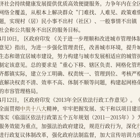
济社会持续健康发展提供优质高效便捷服务。力争年内在全
网络全覆盖，从根本上解决群众“门难找、人难见、政策难
题，实现村（居）民小事不出村（社区）、一般事情不出镇
社会和公共服务不出区的服务目标。
    4月10日， 区政府印发 《关于进一步理顺和改进城市管理体
意见》指出，为进一步强化管理责任，改善城市环境，提升
生态和谐宜居城市建设，努力构建与城市发展相适应的城管
制定该意见。总的要求是“重心下移、辖区负责、网格化管
齐都镇实际，建立分工明确、权责统一、管理到位、考核严
底解决权责不清、效率不高、体制不顺等问题，构建起网格
的市容管理格局。
    4月12日， 区政府印发《2013年全区依法行政工作意见》
全面贯彻
中共十八大
精神，牢牢把握发展、实干和以项目建
落实《临淄区依法行政第五个五年规划（2011—2015年）
服务效能为重点，加强法治政府建设，规范行政行为，深化
进行政复议体制改革，强化政府法制监督，加大宣传培训力