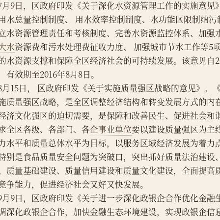
    7月9日，区政府印发《关于深化水资源管理工作的实施意
用水总量控制制度、 用水效率控制制度、水功能区限制纳污
立水资源管理责任和考核制度、完善水资源监控体系、加强
大水
资源费和污水处理费征收力度、 加强城市节水工作等5
的水资源支撑和保障全区经济社会的可持续发展。该意见自20
，有效期至2016年8月8日。
    8月15日， 区政府印发《关于实施质量强区战略的意见》
施质量强区战略，是全区调整经济结构和转变发展方式的内
经济文化强区的迫切需要，是保障和改善民生、促进社会和
求全区各级、各部门、各
企事业单位
要以建设质量强区为主
力水平和质量总体水平为目标，以服务区域经济发展为着力
特别是食品质量安全问题为突破口，突出抓好质量法治建设
、质量基础建设、质量信用建设和质量文化建设，全面提高
竞争能力，促进经济社会又好又快发展。
    9月9日，区政府印发《关于进一步深化政银企合作优化金
调深化政银企合作，加快金融生态环境建设，实现政银企信