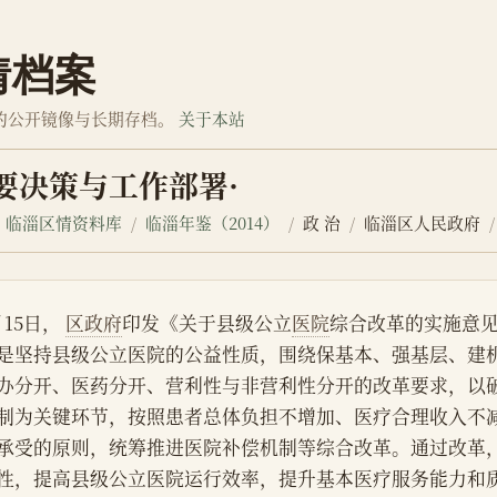
情档案
的公开镜像与长期存档。
关于本站
重要决策与工作部署·
临淄区情资料库
临淄年鉴（2014）
政 治
临淄区人民政府
月15日， 
区政府
印发《关于县级公立
医院
综合改革的实施意
是坚持县级公立医院的公益性质，围绕保基本、强基层、建
办分开、医药分开、营利性与非营利性分开的改革要求，以
制为关键环节，按照患者总体负担不增加、医疗合理收入不
承受的原则，统筹推进医院补偿机制等综合改革。通过改革
性，提高县级公立医院运行效率，提升基本医疗服务能力和