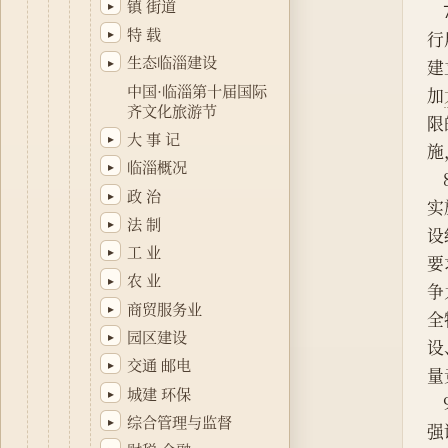
镇 街道
▸
特 载
▸
行
生态临淄建设
▸
建
中国·临淄第十届国际
加
齐文化旅游节
限
大 事 记
▸
施
临淄概况
▸
政 治
▸
实
法 制
▸
设
工 业
▸
要
农 业
▸
争
商贸服务业
▸
全
园区建设
▸
设
交通 邮电
▸
量
城建 环保
▸
综合管理与监督
▸
强