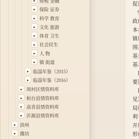
财税 金融
▸
促
保险 证券
▸
科学 教育
▸
政
文化 旅游
▸
本
体育 卫生
▸
镇
社会民生
▸
围
人 物
▸
基
镇 街道
▸
基
临淄年鉴（2015）
▸
临淄年鉴（2016）
▸
要
周村区情资料库
▸
桓台县情资料库
▸
见
高青县情资料库
▸
局
沂源县情资料库
▸
利
滨州
开
▸
形
潍坊
▸