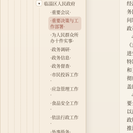
经
临淄区人民政府
▾
务
·重要会议·
问
·重要决策与工
作部署·
政
·为人民群众所
办十件实事·
《
·政务调研·
进
·政务信息·
特
·政务督查·
和
·市民投诉工作
彻
·
盖
·应急管理工作
·
要
·食品安全工作
·
以
·依法行政工作
政
·
推
·外事侨务·