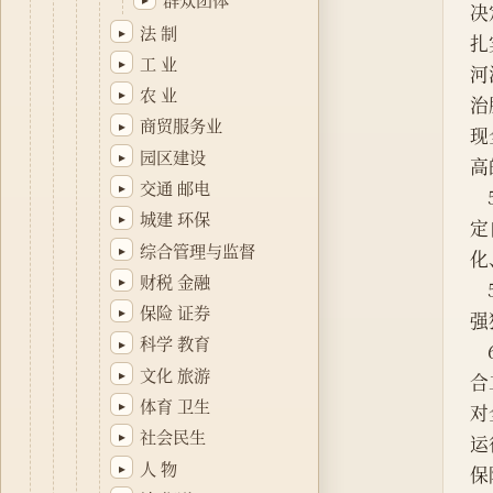
决
法 制
▸
扎
工 业
▸
河
农 业
▸
治
商贸服务业
▸
现
园区建设
▸
高
交通 邮电
▸
城建 环保
▸
定
综合管理与监督
▸
化
财税 金融
▸
保险 证券
▸
强
科学 教育
▸
文化 旅游
▸
合
体育 卫生
▸
对
社会民生
▸
运
人 物
▸
保