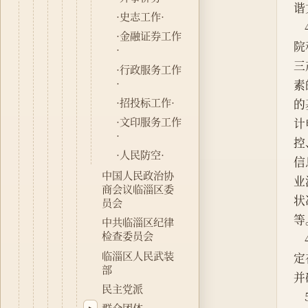
谐
·史志工作·
·金融证券工作
院
·
三
·行政服务工作
·
素
·招投标工作·
的
·文印服务工作
计
·
控
·人民防空·
信
中国人民政治协
业
商会议临淄区委
状
员会
等
中共临淄区纪律
检查委员会
临淄区人民武装
定
部
并
民主党派
群众团体
▸