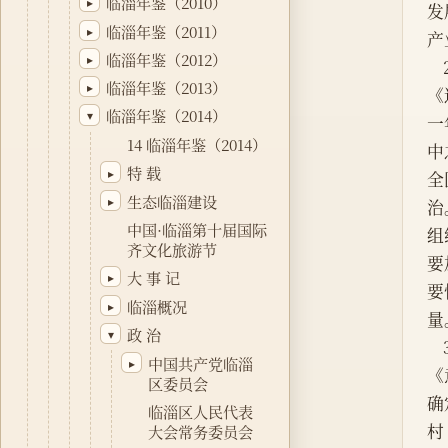
临淄年鉴（2010）
▸
发
临淄年鉴（2011）
▸
产
临淄年鉴（2012）
▸
临淄年鉴（2013）
▸
《
临淄年鉴（2014）
▾
一
14 临淄年鉴（2014）
中
特 载
▸
全
生态临淄建设
▸
治
中国·临淄第十届国际
组
齐文化旅游节
要
大 事 记
▸
要
临淄概况
▸
量
政 治
▾
中国共产党临淄
▸
《
区委员会
确
临淄区人民代表
村
大会常务委员会