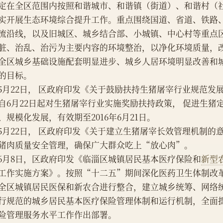
定在全区范围内按照和谐城市、和谐镇（街道）、和谐村（
实开展生态环境综合提升工作。重点围绕国道、省道、铁路
流沿线，以及旧城区、城乡结合部、小城镇、中心村等重点
脏、治乱、治污为主要内容的环境整治，以净化环境质量，
全区城乡基础设施配套明显进步、城乡人居环境明显改善和
的目标。
    5月22日， 区政府印发《关于鼓励扶持生猪屠宰行业规范
自6月22日起对生猪屠宰行业实施奖励扶持政策， 促进生猪
、规模化发展，有效期至2016年6月21日。
    5月22日， 区政府印发《关于建立生猪屠宰长效管理机制
猪肉质量安全管理，确保广大群众吃上“放心肉”。
    6月8日，区政府印发《临淄区城镇居民基本医疗保险和
新型
工作实施方案》。按照“十二五”期间深化医药卫生体制改
全区城镇居民医保和新农合进行整合，建立城乡统筹、网络
行规范的城乡居民基本医疗保险管理体制和运行机制，全面
险管理服务水平工作作出部署。