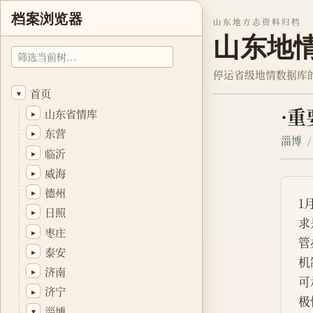
档案浏览器
山东地方志资料归档
山东地
停运省级地情数据库
首页
▾
·
山东省情库
▸
东营
▸
淄博
临沂
▸
威海
▸
德州
▸
1
日照
▸
求
枣庄
▸
管
泰安
▸
机
济南
▸
可
济宁
▸
极
淄博
▾