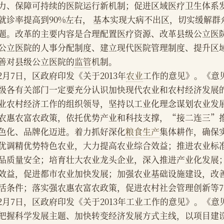
力、保障可持续的医院运行新机制；促进区域医疗卫生体系
就诊率提高到90%左右， 基本实现大病不出区，切实缓解
题。改革的主要内容是合理配置医疗资源、改革县级公立医
公立医院的人事分配制度、建立现代医院管理制度、提升区
善对县级公立医院的
监管
机制。
    2月7日，区政府印发《关于2013年
农业
工作的意见》。《意
级各有关部门一定要充分认识加快现代农业和农村经济发展
业农村经济工作的组织领导，坚持以工业化理念谋划农业发
农惠农富农政策，依托优势产业和科技支撑，“接二连三”
色化、品牌化迈进。着力抓好深化
粮食生产
集体耕作，确保
优调精优势特色农业，大力提高农业综合效益；推进农业标
品质量安全；培育壮大农业龙头企业，深入推进产业化发展
效益，促进都市农业加快发展；加强农业基础设施建设，改
活条件；落实强农惠农富农政策，促进农村社会管理创新等
    2月7日，区政府印发《关于2013年工业工作的意见》。《
把握科学发展主题、加快转变经济发展方式主线，以项目建