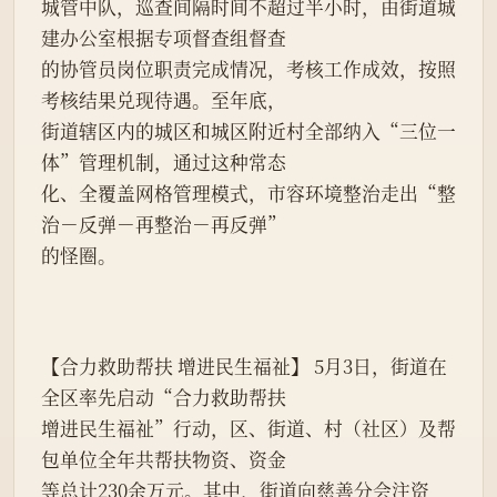
城管中队，巡查间隔时间不超过半小时，由街道城
建办公室根据专项督查组督查
的协管员岗位职责完成情况，考核工作成效，按照
考核结果兑现待遇。至年底，
街道辖区内的城区和城区附近村全部纳入“三位一
体”管理机制，通过这种常态
化、全覆盖网格管理模式，市容环境整治走出“整
治－反弹－再整治－再反弹”
的怪圈。
【合力救助帮扶 增进民生福祉】 5月3日，街道在
全区率先启动“合力救助帮扶
增进民生福祉”行动，区、街道、村（社区）及帮
包单位全年共帮扶物资、资金
等总计230余万元。其中，街道向慈善分会注资