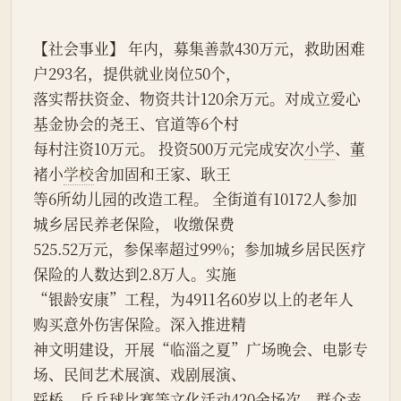
【社会事业】 年内，募集善款430万元，救助困难
户293名，提供就业岗位50个，
落实帮扶资金、物资共计120余万元。对成立爱心
基金协会的尧王、官道等6个村
每村注资10万元。 投资500万元完成安次
小学
、董
褚小
学校
舍加固和王家、耿王
等6所幼儿园的改造工程。 全街道有10172人参加
城乡居民养老保险， 收缴保费
525.52万元，参保率超过99%；参加城乡居民医疗
保险的人数达到2.8万人。实施
“银龄安康”工程，为4911名60岁以上的老年人
购买意外伤害保险。深入推进精
神文明建设，开展“临淄之夏”广场晚会、电影专
场、民间艺术展演、戏剧展演、
踩桥、乒乓球比赛等文化活动420余场次，群众幸