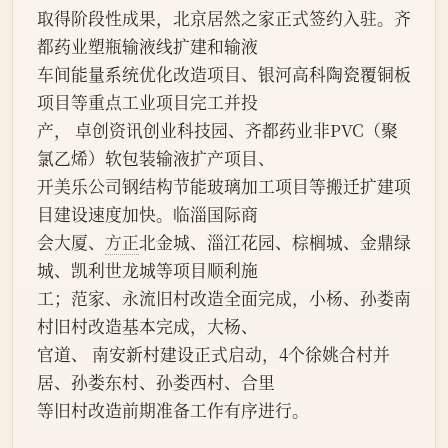
取得阶段性成果，北京居然之家正式签约入驻。齐
都药业塑瓶输液线扩建和输液
车间能量系统优化改造项目、银河高科陶瓷覆铜板
项目等重点工业项目完工并投
产， 卓创资讯创业科技园、齐都药业非PVC（聚
氯乙烯）软包装输液扩产项目、
开美乐公司钢结构节能玻璃加工项目等搬迁扩建项
目建设速度加快。临淄国际商
会大厦、
方正
北金城、淄江花园、棕榈城、金鼎绿
城、凯利世龙城等项目顺利施
工；范家、永流旧村改造全面完成，小杨、孙娄南
村旧村改造基本完成，大杨、
官道、 南安新村建设正式启动，4个徐姚合村并
居、孙娄东村、孙娄西村、合里
等旧村改造前期准备工作有序进行。