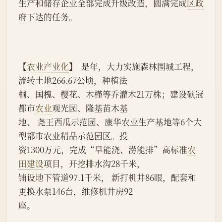
生产和储存企业全部完成升级改造，圆满完成
区政
府
下达的任务。
【
农业产业化
】  是年，大力实施森林围城工程，
流转土地266.67公顷，种植法
桐、国槐、樱花、木槿等乔灌木21万株；建设硕冠
都市
农业
观光园、隆基苗木基
地、 尧王西瓜示范园、康华农业生产基地等6个大
型都市农业精品示范园区。投
资1300万元，完成“旱能浇、涝能排”高标准
农
田建设
项目，开挖排水沟28千米，
铺设地下管道97.1千米， 新打机井86眼，配套和
更换水泵146台，维修机井房92
座。