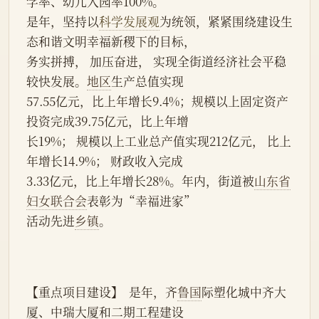
学率、幼儿入园率100%。
是年，坚持以
科学发展观
为统领，紧紧围绕建设生
态和谐文明幸福新稷下的目标，
务实拼搏， 加压奋进， 实现全街道经济社会平稳
较快发展。
地区
生产总值实现
57.55亿元，比上年增长9.4%；规模以上固定资产
投资完成39.75亿元，比上年增
长19%； 规模以上工业总产值实现212亿元， 比上
年增长14.9%； 财政收入完成
3.33亿元，比上年增长28%。年内，街道被
山东省
妇女联合会
表彰为“幸福进家”
活动先进
乡镇
。
【重点项目建设】  是年，齐
鲁国
际塑化城中齐大
厦、中瑞大厦和二期工程建设