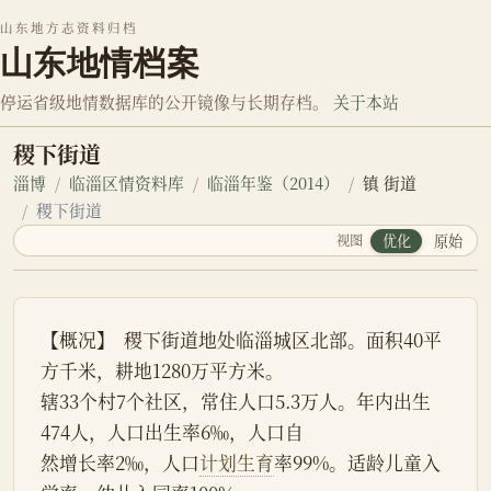
山东地方志资料归档
山东地情档案
停运省级地情数据库的公开镜像与长期存档。
关于本站
稷下街道
淄博
临淄区情资料库
临淄年鉴（2014）
镇 街道
稷下街道
视图
优化
原始
【概况】  稷下街道地处临淄城区北部。面积40平
方千米，耕地1280万平方米。
辖33个村7个社区，常住人口5.3万人。年内出生
474人，人口出生率6‰，人口自
然增长率2‰，人口
计划生育
率99%。适龄儿童入