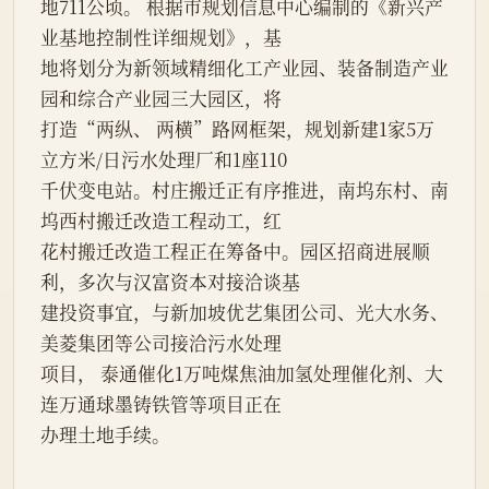
地711公顷。 根据市规划信息中心编制的《新兴产
业基地控制性详细规划》，基
地将划分为新领域精细化工产业园、装备制造产业
园和综合产业园三大园区，将
打造“两纵、 两横”路网框架，规划新建1家5万
立方米/日污水处理厂和1座110
千伏变电站。村庄搬迁正有序推进，南坞东村、南
坞西村搬迁改造工程动工，红
花村搬迁改造工程正在筹备中。园区招商进展顺
利，多次与汉富资本对接洽谈基
建投资事宜，与新加坡优艺集团公司、光大水务、
美菱集团等公司接洽污水处理
项目， 泰通催化1万吨煤焦油加氢处理催化剂、大
连万通球墨铸铁管等项目正在
办理土地手续。