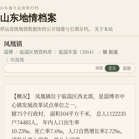
山东地方志资料归档
山东地情档案
停运省级地情数据库的公开镜像与长期存档。
关于本站
凤凰镇
淄博
临淄区情资料库
临淄年鉴（2014）
镇 街道
凤凰镇
视图
优化
原始
【概况】  凤凰镇位于临淄区西北部，是淄博市中
心镇发展改革试点单位之一，
辖75个行政村， 面积104平方千米， 总人口22235
户74485人。 年内人口出生率
10.25‰，死亡率7.6‰，人口自然增长率2.72‰。