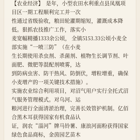
【农业经济】  是年，小型农田水利重点县凤凰项
目区一期工程顺利完工并一次
性通过省级验收，粮田轮灌期缩短，灌溉成本降
低。狠抓农技推广工作，落实小
麦宽幅精播1333余公顷， 全镇5153.33公顷小麦全
部实施“一喷三防”（在小麦
生长期使用杀虫剂、杀菌剂、植物生长调节剂、叶
面肥、微肥等混配剂喷雾，达
到防病虫害、防干热风、防倒伏，增粒增重，确保
小麦增产的一项关键技术措施）。
实施农业综合利用项目，对沼气用户实行全托式沼
气服务管理模式。对乌河、运
粮河进行全面清淤治理，完善长效管护机制。亿佰
合黑木耳获得国家有机食品认
证，润农“淄河”牌马铃薯、康浪河面粉获得国家
绿色食品商标，金茵园艺苗木