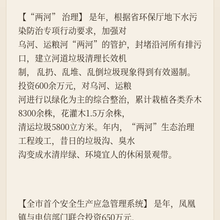
【“两河” 治理】 是年，根据省环保厅地下水污
染防治专项行动要求，加强对
乌河、运粮河“两河”的管护，封堵沿河所有排污
口，建立河道垃圾清理长效机
制， 乱扔、乱堆、乱倒垃圾现象得到有效遏制。
投资600余万元，对乌河、运粮
河进行以绿化为主的综合整治，累计栽植各类乔木
8300余株，花灌木1.5万余株，
清运垃圾5800立方米。年内，“两河”生态治理
工程竣工，昔日的垃圾沟、臭水
沟变成水清岸绿、环境宜人的休闲景观带。
【全市首个安全生产应急管理系统】 是年，凤凰
镇与电信部门联合投资650万元，