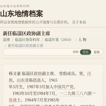
山东地方志资料归档
山东地情档案
停运省级地情数据库的公开镜像与长期存档。
关于本站
新任临淄区政协副主席
淄博
临淄区情资料库
临淄年鉴（2014）
人 物
新任临淄区政协副主席
视图
优化
原始
杨文豪 临淄区
政协
副主席、 党组成员。男，
汉
族
，
山东省
临邑县人，1965
年5月生，1987年3月加入
中国共产党
。
    1983年10月至1984年7月，
一二九师
三八
六团一
连战
士。1984年7月至1985年