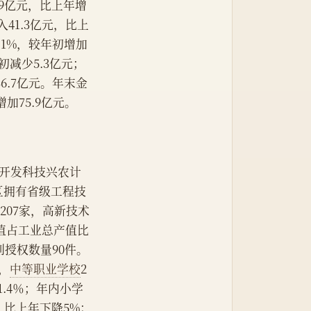
.9亿元，比上年增
入41.3亿元，比上
.1%，较年初增加
初减少5.3亿元；
6.7亿元。年末金
加75.9亿元。
业开发科技兴农计
区拥有省级工程技
207家，高新技术
产值占工业总产值比
利授权数量90件。
所，
中等职业学校
2
1.4％；年内小学
人，比上年下降5%；