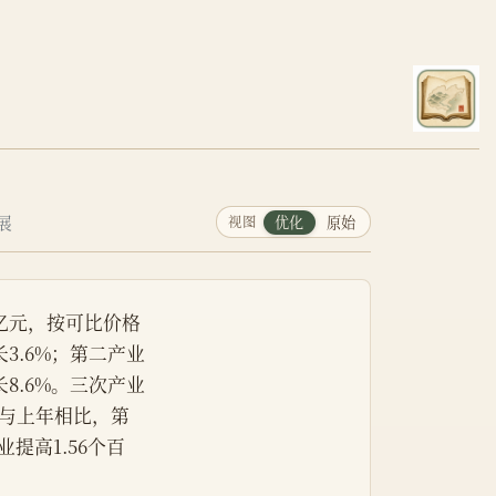
展
视图
优化
原始
5亿元，按可比价格
3.6%；第二产业
长8.6%。三次产业
.5，与上年相比，第
提高1.56个百