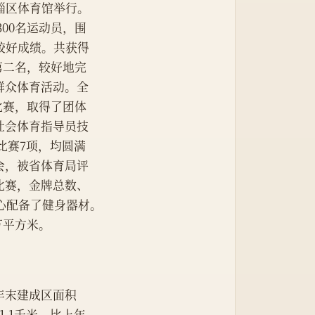
淄区体育馆举行。
00名运动员，围
较好成绩。共获得
第二名，较好地完
群众体育活动。全
比赛，取得了团体
社会体育指导员技
比赛7项，均圆满
会，被省体育局评
比赛，金牌总数、
中心配备了健身器材。
万平方米。
。年末建成区面积
1.1千米，比上年