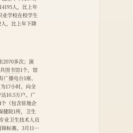
4195人，比上年
等职业学校在校学生
92人，比上年下降
2070多次；演
公共
图书馆
1个，馆
有
广播电台
1座、
为17小时。向全
达10.5万户。广
4个（包含驻地企
保健院1所，卫生
；专业卫生技术人员
锦标赛。3月11—