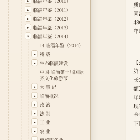
临淄年鉴（2010）
▸
质
临淄年鉴（2011）
▸
同
临淄年鉴（2012）
▸
4
临淄年鉴（2013）
▸
年
临淄年鉴（2014）
▾
14 临淄年鉴（2014）
特 载
▸
【
生态临淄建设
▸
第
中国·临淄第十届国际
齐文化旅游节
长
大 事 记
▸
额
临淄概况
▸
年
政 治
▸
现
法 制
▸
全
工 业
▸
下
农 业
▸
商贸服务业
▸