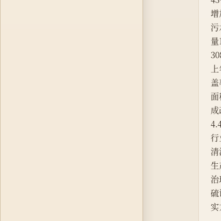
增
污
量
3
上
盖
面
成
4
行
清
生
治
硫
实