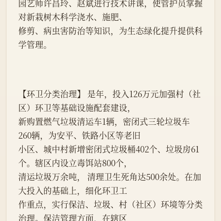
园艺师许昌玲、赵斌进行技术讲课，使管护员掌握
对新栽树木科学浇水、施肥、
修剪、病虫害防治等知识，为生态绿化提升提供科
学管理。
【环卫分类治理】 是年，投入126万元加强村（社
区）环卫等基础设施配套建设，
新购置燃气垃圾清运车1辆，密闭式三轮垃圾车
260辆，为安平、铁路小区等老旧
小区、城中村新增密闭式垃圾桶402个、垃圾房61
个。辖区内设立毒饵站800个，
清运垃圾万余吨， 清理卫生死角达500余处。在加
大投入的基础上，细化环卫工
作重点，实行保洁、垃圾、村（社区）环境等分类
治理。保洁管理方面，在辖区