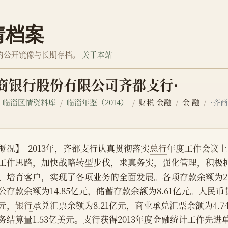
情档案
的公开镜像与长期存档。
关于本站
齐商银行股份有限公司齐都支行·
临淄区情资料库
临淄年鉴（2014）
财税 金融
金 融
·齐
概况】  2013年，齐都支行认真贯彻落实
总行
年度工作会议上
工作思路，加快战略转型步伐，求真务实，强化管理，积极
、培育客户，实现了各项业务的全面发展。各项存款余额为23
公存款余额为14.85亿元，储蓄存款余额为8.61亿元。人民币贷
元，
银行
承兑汇票余额为8.21亿元，商业承兑汇票余额为4.
务结算量1.53亿美元。支行获得2013年度金融统计工作先