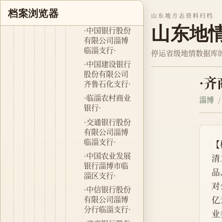
股份有限公司
档案浏览器
淄博临淄支行·
山东地方志资料归档
山东地
·中国银行股份
有限公司淄博
临淄支行·
停运省级地情数据库
·中国建设银行
股份有限公司
·
齐鲁石化支行·
·临淄农村商业
淄博
银行·
·交通银行股份
有限公司淄博
临淄支行·
【
·中国农业发展
清
银行淄博市临
品
淄区支行·
对
·中信银行股份
亿
有限公司淄博
分行临淄支行·
业