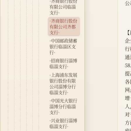
·齐商银行股份
公
有限公司临淄
支行·
·齐商银行股份
有限公司齐都
【
支行·
企
·中国邮政储蓄
银行临淄区支
行
行·
通
·招商银行淄博
5
临淄支行·
提
·上海浦东发展
银行股份有限
各
公司淄博分行
网
临淄支行·
增
·中国光大银行
人
淄博分行临淄
支行·
对
·兴业银行淄博
方
临淄支行·
密