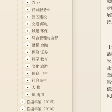
融
农 业
▸
步
商贸服务业
▸
展
园区建设
▸
持
交通 邮电
▸
城建 环保
▸
综合管理与监督
▸
财税 金融
▸
【
保险 证券
▸
活
科学 教育
▸
米
文化 旅游
▸
社
体育 卫生
▸
金
社会民生
▸
集
人 物
▸
信
镇 街道
▸
风
临淄年鉴（2015）
▸
临淄年鉴（2016）
▸