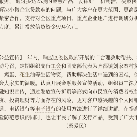
服务， 通过多达25项的金融产品，发挥好 “机制活，决策
解决小微企业贷款难的问题，与广大客户在更大范围、更高
紧密合作。支行对全区重点项目、重点企业逐户进行调研分
力度，累计投放信贷资金9.94亿元。
公益宣传】  年内，响应
区委
区政府
开展的“合理救助帮扶、
动号召，定期组织支行
工会
和团支部代表为齐都镇刘家寨村
、鸡蛋、
花生
油等生活物资，帮助解决生活中遇到的困难，
会大家庭的温暖。认真开展金融服务宣传活动，组织员工深
融知识宣传，通过发放宣传折页等形式向市民宣传消费者权
资、投资理财等方面存在的风险，更对客户感兴趣的个人网
通、电话银行等
电子银行
的使用方法进行了详细讲解。在提
险防范意识的同时，也让市民了解了支行产品，受到了广大
                                                         （桑爱民）