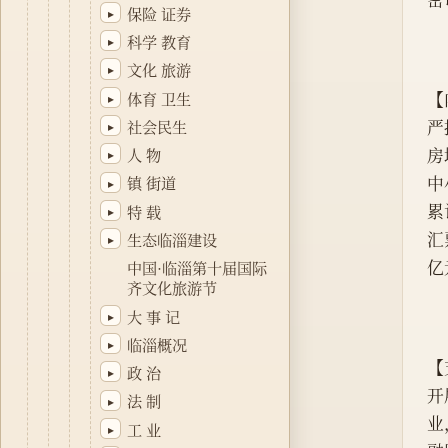
保险 证券
▸
科学 教育
▸
文化 旅游
▸
【
体育 卫生
▸
严
社会民生
▸
房
人 物
▸
中
镇 街道
▸
累
特 载
▸
汇
生态临淄建设
▸
亿
中国·临淄第十届国际
齐文化旅游节
大 事 记
▸
临淄概况
▸
【
政 治
▸
开
法 制
▸
业
工 业
▸