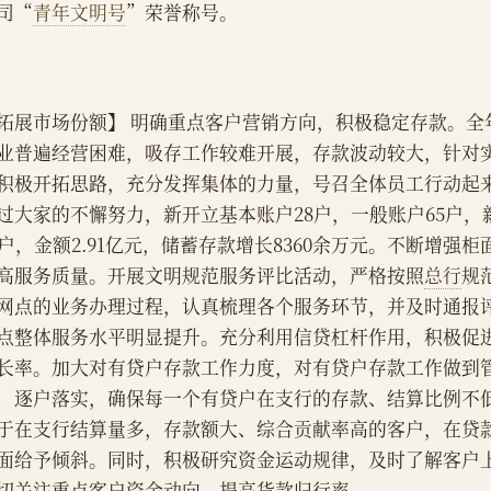
司“
青年文明号
”荣誉称号。
拓展市场份额】 明确重点客户营销方向，积极稳定存款。全
业普遍经营困难，吸存工作较难开展，存款波动较大，针对
积极开拓思路，充分发挥集体的力量，号召全体员工行动起
过大家的不懈努力，新开立基本账户28户，一般账户65户，
8户，金额2.91亿元，储蓄存款增长8360余万元。不断增强
高服务质量。开展文明规范服务评比活动，严格按照
总行
规
网点的业务办理过程，认真梳理各个服务环节，并及时通报
点整体服务水平明显提升。充分利用信贷杠杆作用，积极促
长率。加大对有贷户存款工作力度，对有贷户存款工作做到
，逐户落实，确保每一个有贷户在支行的存款、结算比例不
于在支行结算量多，存款额大、综合贡献率高的客户，在贷
面给予倾斜。同时，积极研究资金运动规律，及时了解客户
切关注重点客户资金动向，提高货款归行率。