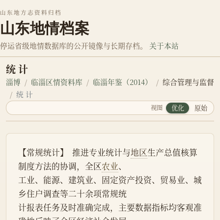
山东地方志资料归档
山东地情档案
停运省级地情数据库的公开镜像与长期存档。
关于本站
统 计
淄博
临淄区情资料库
临淄年鉴（2014）
综合管理与监督
统 计
视图
优化
原始
【常规统计】  推进专业统计与
地区
生产总值核算
制度方法的协调，全区
农业
、
工业、能源、建筑业、固定资产投资、贸易业、城
乡住户调查等二十余项常规统
计报表任务及时准确完成，主要数据指标均客观准