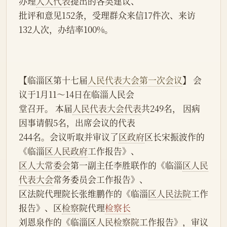
办理
人大代表
提出的各类建议、
批评和意见152条，受理群众来信17件次、来访
132人次，办结率100%。
【临淄区第十七届
人民代表大会
第一次会议
】 会
议于1月11～14日在临淄人民会
堂召开。 本届
人民代表大会代表
共249名， 因病
因事请假5名，出席会议的代表
244名。会议听取并审议了
区政府
区长宋振波作的
《临淄
区人民政府
工作报告》、
区人大常委会
第一副主任李胜联作的《临淄
区人民
代表大会
常务委员会工作报告》、
区法院代理院长张维鹏作的《临淄
区人民法院
工作
报告》、区
检察
院代理
检察长
刘恩泉作的《临淄区
人民检察院
工作报告》，审议