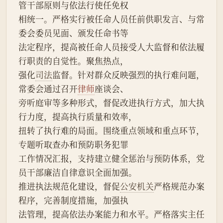
管干部原则与依法行使任免权
相统一。严格实行被任命人员任前供职发言、与常
委会委员见面、颁发任命书等
法定程序，提高被任命人员接受人大监督和依法履
行职责的自觉性。聚焦热点，
强化
司法
监督。针对群众反映强烈的执行难问题，
常委会通过召开
律师
座谈会、
旁听庭审等多种形式，督促改进执行方式，加大执
行力度，提高执行质量和效率，
扭转了执行难的局面。围绕重点领域和重点环节，
专题听取查办和预防职务犯罪
工作情况汇报，支持建立健全惩治与预防体系，党
员干部廉洁自律意识全面加强。
推进执法规范化建设，督促
公安机关
严格规范办案
程序，完善制度措施，加强执
法管理，提高依法办案能力和水平。严格落实主任