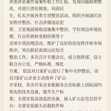
涉黑涉恶案件逐案听取工作汇报，发现问题限期整
改，并进行责任倒查。巩固民
生，扎实开展各类专项整治活动。组织开展油区治
安秩序整治、打击涉烟违法犯
罪、卫星地面接收设施集中整治、
学校
周边环境治
理、打击传销和变相传销等十
余项专项治理活动，维护了良好的治安秩序和市场
秩序。突出抓好南部山区综合
整治工作，多次召开专题会议，成立指挥部，设立
联合办公室，严格标准，细化
方案， 依法对11家矿山进行了集中关停整治。动
员3家矿山企业主动放弃了矿山
开采权，其余开采企业根据各自实际新上国际国内
领先的技术设备，提升生产标
准；全部安装高清监控设备，接入矿山
监管
总控平
台；全部安装源头治超软件和