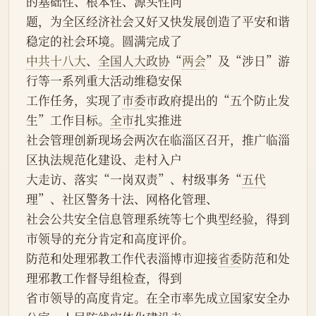
的基础性、根本性、源头性问
题，为全区经济社会又好又快发展创造了平安和谐
稳定的社会环境。圆满完成了
中共十八大
、
全国人大
政协
“
两会
”及“涉日”游
行等一系列重大活动维稳安保
工作任务，实现了
市委
市政府提出的“五个防止发
生”工作目标。
全市
扎实推进
社会管理创新现场会两次在临淄区召开，推广临淄
区执法规范化建设、走村入户
大走访、落实“一岗双责”、村级事务“
五代
理”、社区警务十法、网格化管理、
社会公共安全信息管理系统等七个典型经验，得到
市领导的充分肯定和高度评价。
防范和处理邪教工作代表淄博市迎接
省委
防范和处
理邪教工作督导组检查，得到
省市领导的高度肯定。在全市率先成立国家安全办