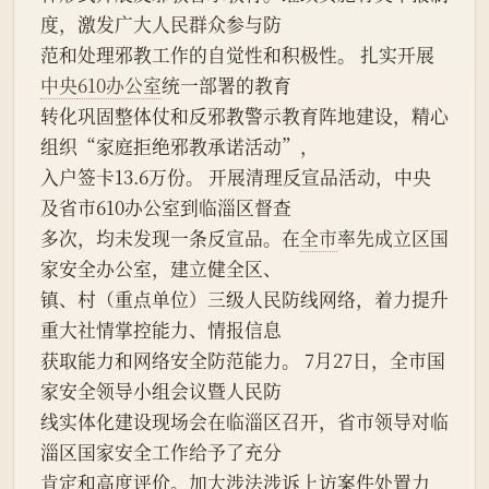
度，激发广大人民群众参与防
范和处理邪教工作的自觉性和积极性。 扎实开展
中央
610办公室
统一部署的教育
转化巩固整体仗和反邪教警示教育阵地建设，精心
组织“家庭拒绝邪教承诺活动”，
入户签卡13.6万份。 开展清理反宣品活动，中央
及省市610办公室到临淄区督查
多次，均未发现一条反宣品。在
全市
率先成立区国
家安全办公室，建立健全区、
镇、村（重点单位）三级人民防线网络，着力提升
重大社情掌控能力、情报信息
获取能力和网络安全防范能力。 7月27日，全市国
家安全领导小组会议暨人民防
线实体化建设现场会在临淄区召开，省市领导对临
淄区国家安全工作给予了充分
肯定和高度评价。加大涉法涉诉上访案件处置力