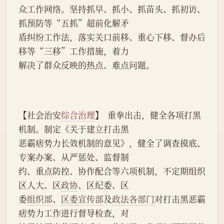
众工作网络。坚持抓早、抓小、抓苗头、抓初访、
抓预防等“五抓”超前化解矛
盾纠纷工作法，落实关口前移、重心下移、督办后
移等“三移”工作措施，着力
解决了群众反映的热点、难点问题。
【社会治安
综合治理
】  重拳出击，健全各项打黑
机制。制定《关于建立打击黑
恶霸痞势力长效机制的意见》，健全了调查摸底、
专案办案、从严惩处、监督制
约、重点防控、协作配合等六项机制，不定期组织
区人大、区
政协
、区纪委、区
委
组织部
、
区委
宣传部
及
政法各部门
对打击黑恶霸
痞势力工作进行督导检查，对