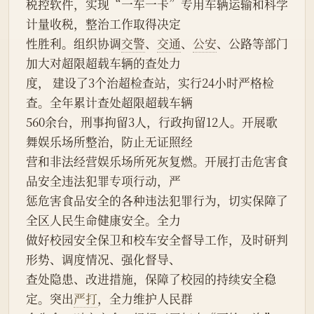
税控软件，实现“一车一卡”专用车辆运输和科学
计量收税，整治工作取得决定
性胜利。组织协调
交警
、
交通
、
公安
、公路等部门
加大对超限超载车辆的查处力
度， 建设了3个治超检查站，实行24小时严格检
查。全年累计查处超限超载车辆
560余台，刑事拘留3人，行政拘留12人。开展歌
舞娱乐场所整治，防止无证照经
营和非法经营娱乐场所死灰复燃。开展打击危害食
品安全违法犯罪专项行动，严
惩危害食品安全的各种违法犯罪行为，切实保障了
全区人民生命健康安全。全力
做好校园安全保卫和校车安全督导工作，及时研判
形势、调度情况、强化督导、
查处隐患、改进措施，保障了校园的持续安全稳
定。突出
严打
，全力维护人民群