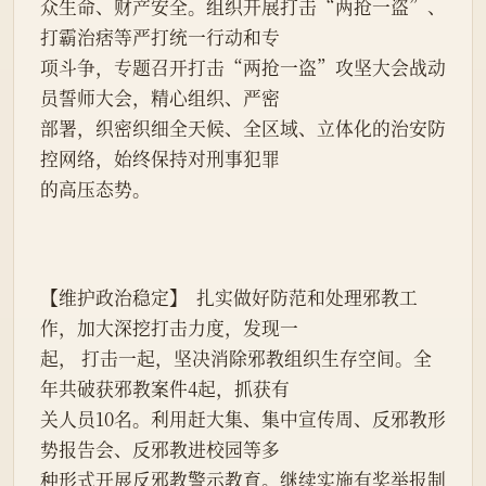
众生命、财产安全。组织开展打击“两抢一盗”、
打霸治痞等严打统一行动和专
项斗争，专题召开打击“两抢一盗”攻坚大会战动
员誓师大会，精心组织、严密
部署，织密织细全天候、全区域、立体化的治安防
控网络，始终保持对刑事犯罪
的高压态势。
【维护政治稳定】  扎实做好防范和处理邪教工
作，加大深挖打击力度，发现一
起， 打击一起，坚决消除邪教组织生存空间。全
年共破获邪教案件4起，抓获有
关人员10名。利用赶大集、集中宣传周、反邪教形
势报告会、反邪教进校园等多
种形式开展反邪教警示教育。继续实施有奖举报制