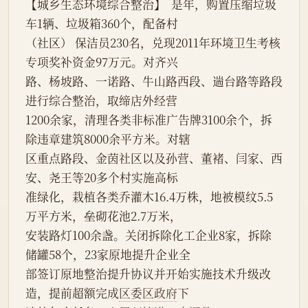
【城乡生态环境综合整治】  是年，购置压缩垃圾
车1辆、垃圾箱360个，配备村
（社区） 保洁员230名，兑现2011年环境卫生考核
专项奖补资金97万元。对齐兴
路、杨坡路、一诺路、牛山路西段、遄台路等路段
进行综合整治，取缔店外经营
1200余家，清理各类非标准广告牌3100余个，拆
除违章建筑8000余平方米。对辖
区重点路段、金茵社区以及孙营、董褚、闫家、西
安、尧王等20多个村实施高标
准绿化，栽植各类乔灌木16.4万株，地被模纹5.5
万平方米，垒砌花池2.7万米，
安装路灯100余盏。关闭拆除化工企业8家，拆除
储罐58个，23家原地提升企业全
部签订原地整治提升协议并开始实施技术升级改
造，提前超额完成
区委
区政府
下