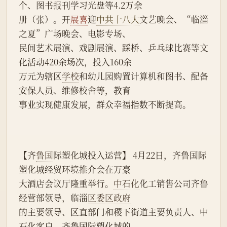
个、图书报刊学习光盘等4.2万余
册（张）。开
展喜
迎
中共十八大
文艺晚会、“临淄
之夏”广场晚会、电影专场、
民间艺术展演、戏剧展演、踩桥、乒乓球比赛等文
化活动420余场次，投入160余
万元为辖区
学校
和幼儿园购置计算机和图书、配备
安保人员、维修校舍等，教育
事业实现健康发展，群众幸福指数不断提高。
【齐
鲁国
际塑化城投入运营】 4月22日，齐鲁国际
塑化城经贸环境推介会在万豪
大酒店会议厅隆重举行。
中石化
化工销售公司齐鲁
经营部领导，临淄
区委
区政府
的主要领导、区直部门和稷下街道主要负责人、中
石化客户，齐鲁国际塑化城的