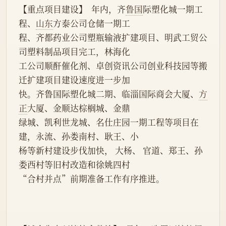
【重点项目建设】  年内，齐
鲁国
际塑化城一期工
程、
山东
方泰公司仓储一期工
程、齐都药业公司塑瓶输液扩建项目、明武工贸公
司塑料制品项目完工，林海化
工公司顺酐催化剂、卓创资讯公司创业科技园等搬
迁扩建项目建设速度进一步加
快。齐鲁国际塑化城二期、临淄国际商会大厦、
方
正
大厦、金顺达棕榈城、金鼎
绿城、凯利世龙城、名仕庄园一期工程等项目在
建，永流、孙娄南村、耿王、小
杨等新村建设步伐加快， 大杨、 官道、郑王、孙
娄西村等旧村改造和徐姚四村
“合村并点”前期准备工作有序推进。