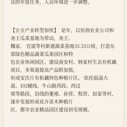
达的年度任务，人居环境进一步调整。
【
农业
产业转型加快】  是年，以恒润农业公司和
尧王瓜菜基地为带动，尧王、
魏家、 官道等村新建蔬菜基地33.33公顷，打造东
部绿色精品蔬菜瓜果园区和特
色农业休闲园区。建设南安村、韩家村生态有机藕
项目，多渠道提高产品附加值，
形成安次片有机藕特色种植片区。 依托临淄大
道、102辅线、牛山路西段、西过
境等路段，沿线的董褚、孙营、程营、赵家等村，
逐步发展形成花卉苗木种植片
区，都市农业精品园区建设初见规模。