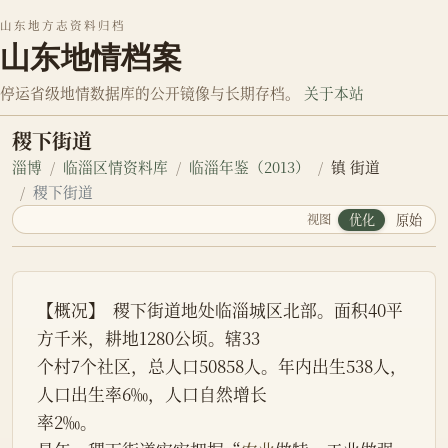
山东地方志资料归档
山东地情档案
停运省级地情数据库的公开镜像与长期存档。
关于本站
稷下街道
淄博
临淄区情资料库
临淄年鉴（2013）
镇 街道
稷下街道
视图
优化
原始
【概况】  稷下街道地处临淄城区北部。面积40平
方千米，耕地1280公顷。辖33
个村7个社区，总人口50858人。年内出生538人，
人口出生率6‰，人口自然增长
率2‰。