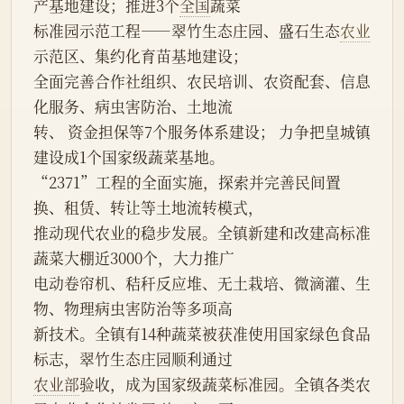
产基地建设；推进3个
全国
蔬菜
标准园示范工程——翠竹生态庄园、盛石生态
农业
示范区、集约化育苗基地建设；
全面完善合作社组织、农民培训、农资配套、信息
化服务、病虫害防治、土地流
转、 资金担保等7个服务体系建设； 力争把皇城镇
建设成1个国家级蔬菜基地。
“2371”工程的全面实施，探索并完善民间置
换、租赁、转让等土地流转模式，
推动现代农业的稳步发展。全镇新建和改建高标准
蔬菜大棚近3000个，大力推广
电动卷帘机、秸秆反应堆、无土栽培、微滴灌、生
物、物理病虫害防治等多项高
新技术。全镇有14种蔬菜被获准使用国家绿色食品
标志，翠竹生态庄园顺利通过
农业部
验收，成为国家级蔬菜标准园。全镇各类农