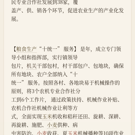
民专业合作社发展到38家，覆
盖产、供、销各个环节，促进农业生产的产业化发
展。
【
粮食生产
“十统一” 服务】 是年，成立专门领
导小组和指挥部，实行镇领导
包片，
机关
干部包村，村干部包户、包地块，确保
所有地块、农户全部纳入“十
统一” 服务。按照各村、各地块易于机械操作的
原则，将3个农机专业合作社分
工到6个工作片， 通过政策扶持、机械作业补贴、
农机合作社机械作业让利等方
式，全面实现
玉米
机收和秸秆还田、旋耕、深耕、
再旋耕、施肥、
小麦
供种、病
虫害防治、
小麦
收获、夏
玉米
机械播种等10项作业