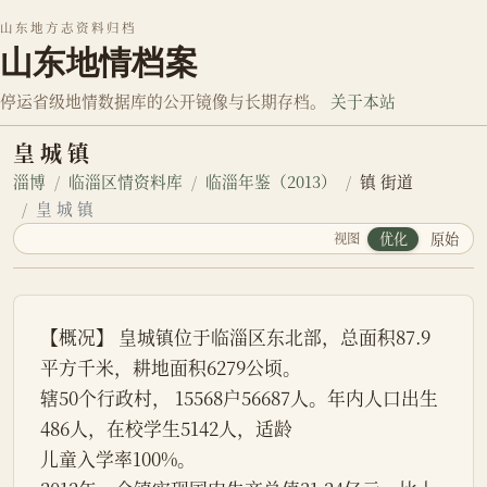
山东地方志资料归档
山东地情档案
停运省级地情数据库的公开镜像与长期存档。
关于本站
皇 城 镇
淄博
临淄区情资料库
临淄年鉴（2013）
镇 街道
皇 城 镇
视图
优化
原始
【概况】 皇城镇位于临淄区东北部，总面积87.9
平方千米，耕地面积6279公顷。
辖50个行政村， 15568户56687人。年内人口出生
486人，在校学生5142人，适龄
儿童入学率100%。