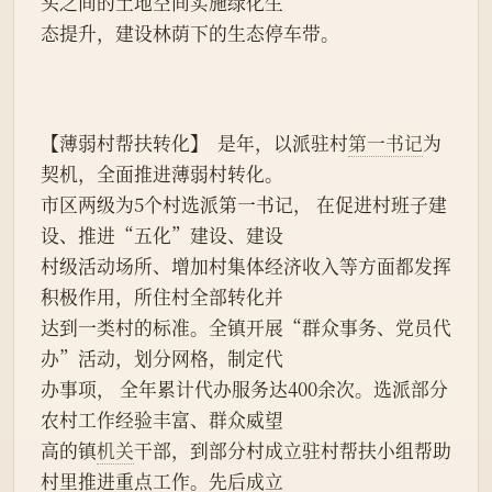
头之间的土地空间实施绿化生
态提升，建设林荫下的生态停车带。
【薄弱村帮扶转化】  是年，以派驻村
第一书记
为
契机，全面推进薄弱村转化。
市区两级为5个村选派第一书记， 在促进村班子建
设、推进“五化”建设、建设
村级活动场所、增加村集体经济收入等方面都发挥
积极作用，所住村全部转化并
达到一类村的标准。全镇开展“群众事务、党员代
办”活动，划分网格，制定代
办事项， 全年累计代办服务达400余次。选派部分
农村工作经验丰富、群众威望
高的镇
机关
干部，到部分村成立驻村帮扶小组帮助
村里推进重点工作。先后成立