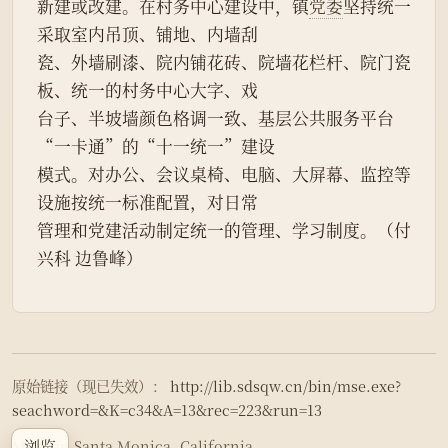
新建或改建。在村务中心建设中，镇
党委
坚持统一
采取室内吊顶、铺地、内墙刮
瓷、外墙刷漆、院内铺花砖、院墙花栏杆、院门瓷
板、统一的村务中心大字、戏
台子、半坡墙颜色格调一致、基层公共服务平台
“一卡通”的“十一统一”建设
模式。对办公、会议桌椅、电脑、大屏幕、监控等
设施按统一标准配置，对日常
管理和党建活动制定统一的管理、学习制度。（付
兴科 边鲁峰）
原始链接（现已失效）：
http://lib.sdsqw.cn/bin/mse.exe?
seachword=&K=c34&A=13&rec=223&run=13
浏览
Made in Santa Monica, California.