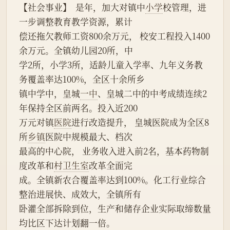
【社会事业】  是年，加大对镇中
小学
校管理，进
一步调整教育教学资源，累计
偿还拖欠教师工资800余万元， 校安工程投入1400
余万元。全镇幼儿园20所，中
学2所，小学3所，适龄儿童入学率、九年义务教
务覆盖率达100%，全区十余所乡
镇中学中，皇城
一中
、皇城二中的中考成绩连续2
年保持全区前两名。投入近200
万元对镇
医院
进行改造提升， 皇城医院成为全区8
所
乡镇
医院中规模最大、档次
最高的中心院， 业务收入进入前2名，基本药物制
度改革和
村卫生室
改革全面完
成。全镇新农合覆盖率达到100%。化工行业综合
整治进展快、成效大，全镇所有
卧灌全部拆除到位，生产和储存企业实际取缔数量
均比区下达计划翻一倍。