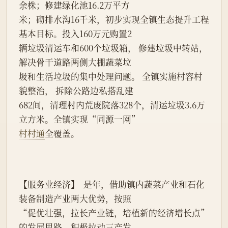
余株；修建绿化池16.2万平方
米；砌排水沟16千米，初步实现全镇生态提升工程
基本目标。投入160万元购置2
辆垃圾清运车和600个垃圾箱， 修建垃圾中转站，
解决骨干道路两侧大棚蔬菜垃
圾和生活垃圾的集中处理问题。 全镇实施村容村
貌整治， 拆除公路边私搭乱建
682间，清理村内荒废院落328个，清运垃圾3.6万
立方米。全镇实现“同源一网”
村村通
全覆盖。
【服务业经济】  是年，借助镇内蔬菜产业和石化
装备制造产业两大优势，按照
“促优壮强，拉长产业链，培植新的经济增长点”
的发展思路，积极拉动三产发