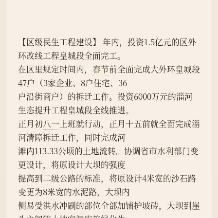
【区级民生工程建设】 年内，投资1.5亿元的区外
环改线工程皇城段全面完工。
在区里规定时间内，
春节
前全面完成大外环皇城段
47户（3家企业、8户住宅、36
户沿街商户）的拆迁工作。投资6000万元的淄河
生态提升工程皇城段全线推进。
正月初
八一
上班就行动，正月十五前就全面完成淄
河清障拆迁工作，同时完成河
滩内113.33公顷的土地流转。协调省市
水利部门
变
更设计，将原设计大坝的强度
提高到二级公路的标准，将原设计4米宽的沙石路
变更为8米宽的水泥路，大坝内
侧易受洪水冲刷的部位全部加铺护坡砖，大坝到崖