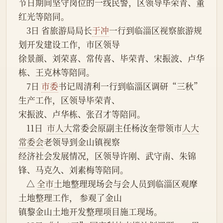
节日期间坚守岗位的一线民警，区领导毕荣青、董
红光等陪同。
    3日 省旅游局局长
于冲
一行到临淄区视察旅游规
划开发建设工作，市区领导
徐景颜、刘荣喜、常传喜、毕荣青、宋振波、卢华
栋、王克林等陪同。
    7日 
市委
书记周清利一行到临淄区调研“三秋”
生产工作，区领导毕荣青、
宋振波、卢华栋、张召才等陪同。
    11日  
市人大
常委会原副主任杨汝奎带领市
人大
常委会
老领导到金山镇视察
经济社会发展情况，区领导许刚、武守南、朱锦
锋、马克久、刘素梅等陪同。
    △ 
全市
土地整理现场会与会人员到临淄区观摩
土地整理工作， 参观了金山
镇黎金山土地开发整理项目施工现场。