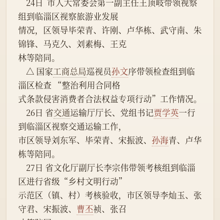
    24日  市人大常委会第一副主任王顶岐带领视察
组到临淄区视察旅游业发展
情况，区领导毕荣青、许刚、卢华栋、武守南、朱
锦锋、马克久、刘素梅、王克
林等陪同。
    △ 国家
工商总局
巡视员
孙文
序带领检查组到临
淄区检查 “整治利用合同格
式条款侵害消费者合法权益专项行动”工作情况。
    26日 省
交通
运输厅厅长、党组书记
贾学英
一行
到临淄区视察交通运输工作，
市区领导刘东军、毕荣青、宋振波、
孙海
青、卢华
栋等陪同。
    27日 省文化厅副厅长李宗伟带领考核组到临淄
区进行省级“乡村文明行动”
示范区（镇、村）考核验收，市区领导李灿玉、张
守君、宋振波、
曹丕
祯、张召