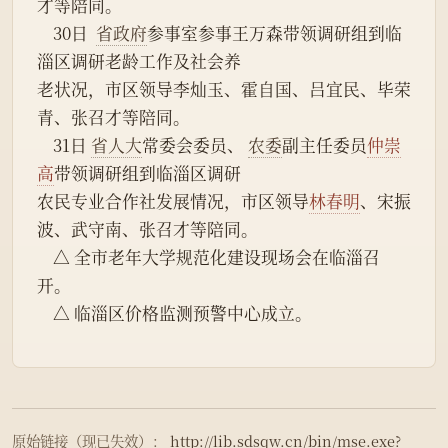
才等陪同。
    30日  
省政府
参事室参事王万森带领调研组到临
淄区调研老龄工作及社会养
老状况，市区领导李灿玉、霍自国、吕宜民、毕荣
青、张召才等陪同。
    31日 
省人大
常委会委员、 
农委
副主任委员
仲崇
高
带领调研组到临淄区调研
农民专业合作社发展情况，市区领导
林春明
、宋振
波、武守南、张召才等陪同。
    △ 全市老年大学规范化建设现场会在临淄召
开。
    △ 临淄区价格监测预警中心成立。
原始链接（现已失效）：
http://lib.sdsqw.cn/bin/mse.exe?