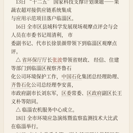
    13日 “十二五” 国家科技支撑计划课题——果
蔬农超对接供应链系统集成
与应用示范项目落户临淄区。
    16日 全市区县域科学发展现场观摩点评会与会
人员在市委书记周清利， 市
委副书记、代市长徐景颜带领下到临淄区观摩点
评。
    △ 
省环保厅
厅长
张波
带领省财政、 经信、住建
等部门到临淄区视察齐鲁石
化公司环境保护工作，
中国石化
集团总经理助理、
齐鲁石化
公司总经理李安喜，
市政府副市长刘东军，
区委
常委、
区政府
副区长王
义朴等陪同。
    △ 临淄农机服务中心成立。
    18日 全市环境应急演练暨监察监测技术大比武
在临淄举行。