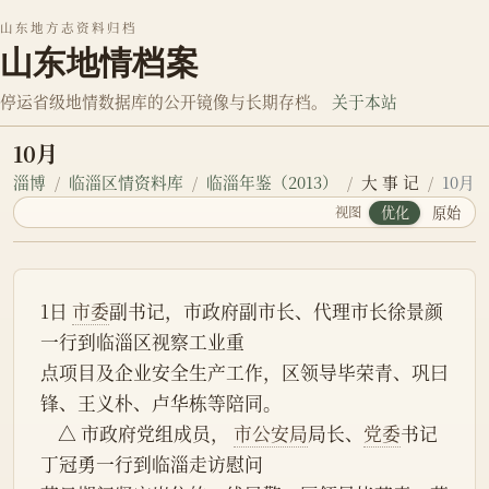
山东地方志资料归档
山东地情档案
停运省级地情数据库的公开镜像与长期存档。
关于本站
10月
淄博
临淄区情资料库
临淄年鉴（2013）
大 事 记
10月
视图
优化
原始
1日 
市委
副书记，市政府副市长、代理市长徐景颜
一行到临淄区视察工业重
点项目及企业安全生产工作，区领导毕荣青、巩曰
锋、王义朴、卢华栋等陪同。
    △ 市政府党组成员， 
市公安局
局长、
党委
书记
丁冠勇一行到临淄走访慰问