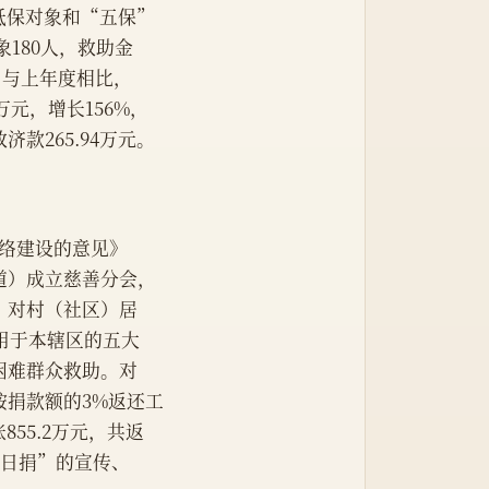
村低保对象和“五保”
180人，救助金
元。与上年度相比，
万元，增长156%，
款265.94万元。
网络建设的意见》
道）成立慈善分会，
。对村（社区）居
用于本辖区的五大
困难群众救助。对
按捐款额的3%返还工
55.2万元，共返
一日捐”的宣传、