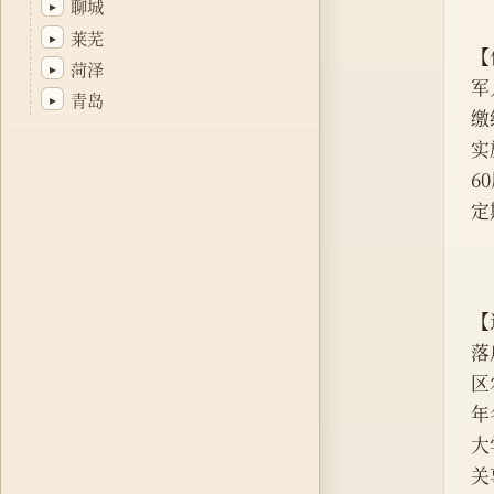
聊城
▸
莱芜
▸
【
菏泽
▸
军
青岛
▸
缴
实
6
定
【
落
区
年
大
关