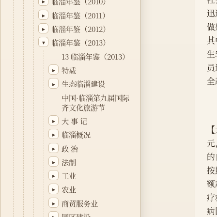
临淄年鉴（2010）
▸
迅
临淄年鉴（2011）
▸
做
临淄年鉴（2012）
▸
其
临淄年鉴（2013）
▾
生
13 临淄年鉴（2013）
员
特载
▸
全
生态临淄建设
▸
中国·临淄第九届国际
齐文化旅游节
大 事 记
▸
【
临淄概况
▸
元
政 治
▸
的
法制
▸
按
工业
▸
额
农业
▸
疗
商贸服务业
▸
病
园区建设
▸