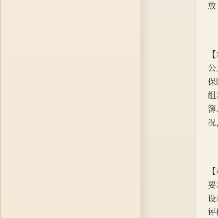
放
【
公
保
组
簿
况
【
要
设
评