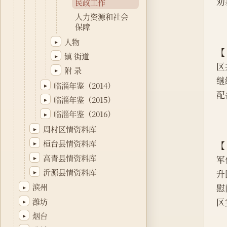
劝
民政工作
人力资源和社会
保障
人物
▸
【
镇 街道
▸
区
附 录
▸
继
临淄年鉴（2014）
▸
配
临淄年鉴（2015）
▸
临淄年鉴（2016）
▸
周村区情资料库
▸
桓台县情资料库
▸
【
高青县情资料库
▸
军
沂源县情资料库
▸
升
滨州
慰
▸
潍坊
区
▸
烟台
▸