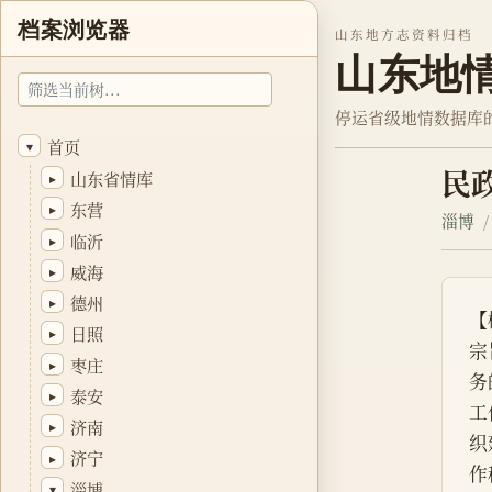
档案浏览器
山东地方志资料归档
山东地
停运省级地情数据库
首页
▾
民
山东省情库
▸
东营
▸
淄博
临沂
▸
威海
▸
德州
▸
【
日照
▸
宗
枣庄
▸
务
泰安
▸
工
济南
▸
织
济宁
▸
作
淄博
▾