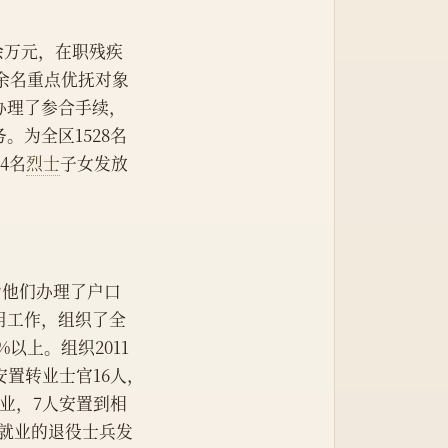
余万元，在职残疾
0余名重点优抚对象
办理了参合手续，
为全区1528名
4名
烈士
子女发放
为他们办理了户口
用工作，组织了全
以上。组织2011
安置转业士官16人，
职业，7人安置到相
主就业的退役士兵发