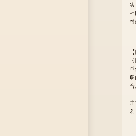
实
社
村
【
《
单
职
合
一
击
利