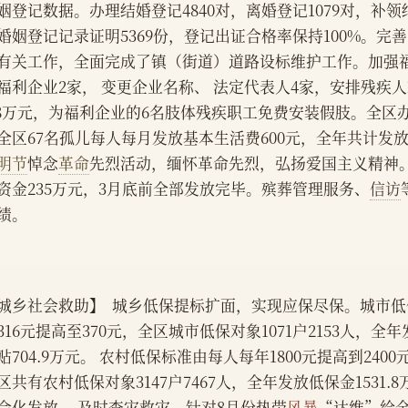
姻登记数据。办理结婚登记4840对，离婚登记1079对，补领结
婚姻登记记录证明5369份，登记出证合格率保持100%。完
有关工作，全面完成了镇（街道）道路设标维护工作。加强
福利企业2家， 变更企业名称、 法定代表人4家，安排残疾人
.8万元，为福利企业的6名肢体残疾职工免费安装假肢。全区
全区67名孤儿每人每月发放基本生活费600元，全年共计发放4
明节
悼念
革命
先烈活动，缅怀革命先烈，弘扬爱国主义精神
资金235万元，3月底前全部发放完毕。殡葬管理服务、
信访
绩。
城乡社会救助】  城乡低保提标扩面，实现应保尽保。城市
316元提高至370元，全区城市低保对象1071户2153人，
贴704.9万元。 农村低保标准由每人每年1800元提高到2400
区共有农村低保对象3147户7467人，全年发放低保金1531.
会化发放。 及时查灾救灾。针对8月份热带
风暴
“达维”给