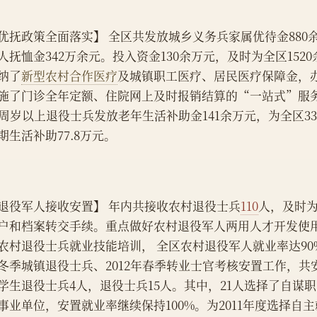
优抚政策全面落实】 全区共发放城乡义务兵家属优待金880
人抚恤金342万余元。投入资金130余万元，及时为全区152
纳了
新型农村合作医疗
及城镇职工医疗、居民医疗保障金，
施了门诊全年定额、住院网上及时报销结算的“一站式”服务。
0周岁以上退役士兵发放老年生活补助金141余万元，为全区33
期生活补助77.8万元。
退役军人接收安置】 年内共接收农村退役士兵
110
人，及时
户和档案转交手续。重点做好农村退役军人两用人才开发使
农村退役士兵就业技能培训， 全区农村退役军人就业率达90%
冬季城镇退役士兵、2012年春季转业士官考核安置工作，共
学生退役士兵4人，退役士兵15人。其中，21人选择了自谋
事业单位，安置就业率继续保持100%。为2011年度选择自