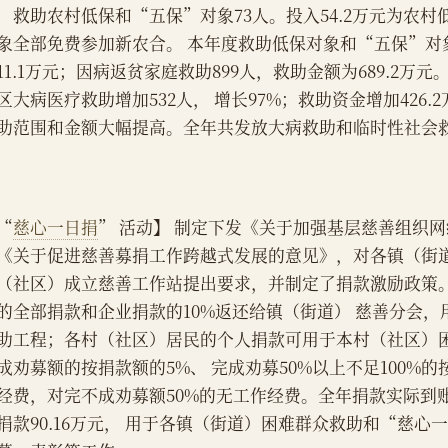
，救助农村低保和“五保”对象73人。投入54.2万元为农
象全部免费参加新农合。 本年度救助低保对象和“五保”对象
11.1万元；因病返贫家庭救助899人，救助金额为689.2万
区大病医疗救助增加532人， 增长97%；救助资金增加426.2
助范围和金额大幅提高。全年共发放大病救助和临时性社会救济
“
慈心一日捐
” 活动】 制定下发《关于加强基层慈善组织
《关于促进慈善募捐工作跨越式发展的意见》，对各镇（街
（社区）成立慈善工作站提出要求，并制定了捐款激励政策
的全部捐款和企业捐款的10%返还给镇（街道） 慈善分会，
助工程；各村（社区）居民的个人捐款可用于本村（社区）
成劝募额的按捐款额的5%、 完成劝募50%以上不足100%的
经费，对完不成劝募额50%的无工作经费。全年捐款实际到账8
捐款90.16万元， 用于各镇（街道）困难群众救助和“慈心