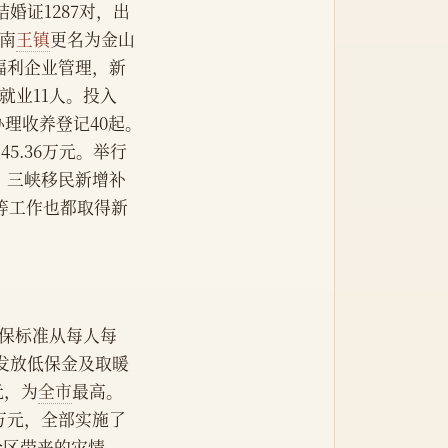
婚证1287对，出
善南
王镇
更名为金山
福利企业管理，新
就业11人。投入
办理收养登记40起。
5.36万元。举行
。三峡移民新增补
等工作也都取得新
低保标准从每人每
全年发放低保金及取暖
元，为
全市
最高。
8万元，全部实施了
全区带来的灾情，