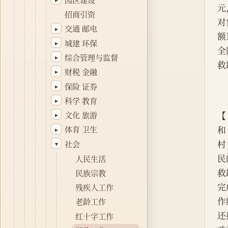
元
招商引资
对
交通 邮电
▸
额
城建 环保
▸
全
综合管理与监督
▸
救
财税 金融
▸
保险 证券
▸
科学 教育
▸
【
文化 旅游
▸
和
体育 卫生
▸
村
社会
▾
民
人民生活
救
民族宗教
完
残疾人工作
作
老龄工作
还
红十字工作