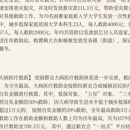
速安排查灾报灾，并及时发放救灾款111.3万元，帮助受灾
好其他救助工作。为70名困难家庭新入学大学生发放一次性救
中，城乡低保家庭贫困大学本科生23人，每人救助4000元
57人，每人救助2000元。年内共资助12名流浪乞讨人员返家
送往市救助站。购置棉大衣和棉被发放至各镇（街道），保
越冬。
大病医疗救助】 贫困群众大病医疗救助体系进一步完善，救
，为
全市
最高。大病医疗救助金按照经新农合或城镇居民医
自负金额进行核算。其中，低保对象、“
五保
”对象、“三
照自负金额的50%救助； 因大病导致生活水平低于城乡低
超过1万元的， 按照自负金额的20%救助，全年最高救助3
救助工作在救助金额和救助人数上均为历年最高，共为1079
医疗救助金700.3万元。 其中，通过新农合“一站式”平台结