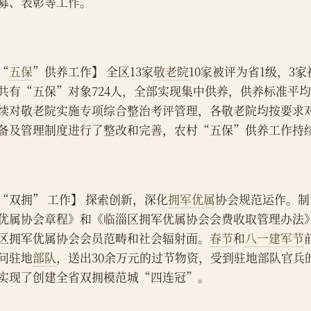
募、表彰等工作。
“
五保
”供养工作】 全区13家
敬老院
10家被评为省1级，3
共有“五保”对象724人，全部实现集中供养，供养标准平均每
续对敬老院实施专项综合整治考评管理，各敬老院均按要求
备及管理制度进行了整改和完善，农村“五保”供养工作持
“双拥” 工作】 探索创新，深化
拥军优属
协会规范运作。制
优属协会章程》和《临淄区拥军优属协会会费收取管理办法
区拥军优属协会会员范畴和社会辐射面。
春节
和
八一
建军节
问驻地
部队
，送出30余万元的过节物资，受到驻地部队官兵
实现了创建全省双拥模范城“四连冠”。