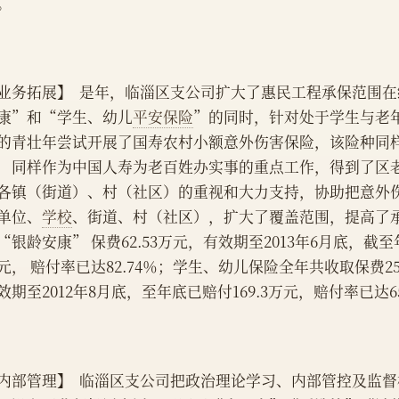
。
业务拓展】  是年，临淄区支公司扩大了惠民工程承保范围
康”和“学生、幼儿
平安保险
”的同时，针对处于学生与老
的青壮年尝试开展了国寿农村小额意外伤害保险，该险种同
，同样作为中国人寿为老百姓办实事的重点工作，得到了区
各镇（街道）、村（社区）的重视和大力支持，协助把意外
单位、
学校
、街道、村（社区），扩大了覆盖范围，提高了
“银龄安康” 保费62.53万元，有效期至2013年6月底，截至年
元， 赔付率已达82.74％；学生、幼儿保险全年共收取保费25
效期至2012年8月底，至年底已赔付169.3万元，赔付率已达65
内部管理】  临淄区支公司把政治理论学习、内部管控及监