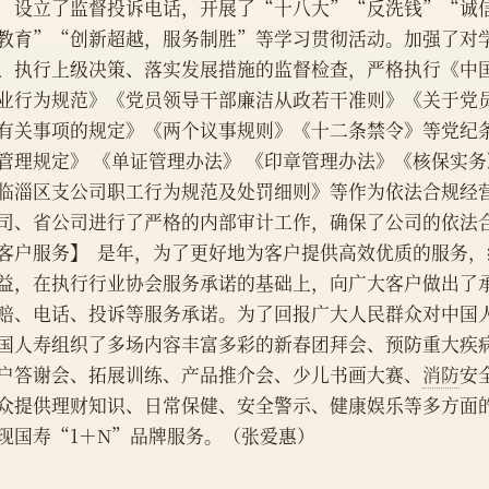
，设立了监督投诉电话，开展了“十八大”“反洗钱”“诚
教育”“创新超越，服务制胜”等学习贯彻活动。加强了对
、执行上级决策、落实发展措施的监督检查，严格执行《中
业行为规范》《党员领导干部廉洁从政若干准则》《关于党
有关事项的规定》《两个议事规则》《十二条禁令》等党纪
管理规定》 《单证管理办法》 《印章管理办法》《核保实
临淄区支公司职工行为规范及处罚细则》等作为依法合规经
司、省公司进行了严格的内部审计工作，确保了公司的依法
客户服务】  是年，为了更好地为客户提供高效优质的服务
益，在执行行业协会服务承诺的基础上，向广大客户做出了
赔、电话、投诉等服务承诺。为了回报广大人民群众对中国
国人寿组织了多场内容丰富多彩的新春团拜会、预防重大疾
户答谢会、拓展训练、产品推介会、少儿书画大赛、
消防
安
众提供理财知识、日常保健、安全警示、健康娱乐等多方面
现国寿“1＋N”品牌服务。（张爱惠）