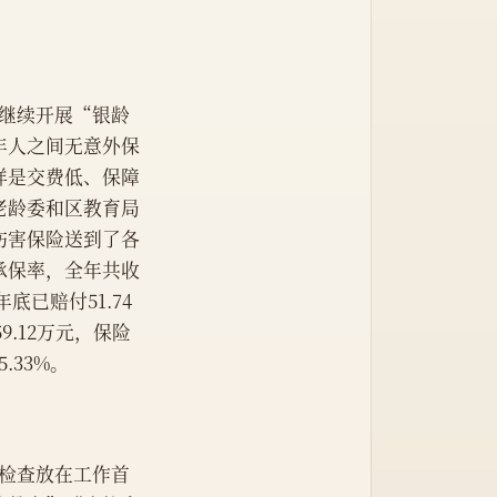
在继续开展“银龄
年人之间无意外保
样是交费低、保障
老龄委和区教育局
伤害保险送到了各
承保率，全年共收
底已赔付51.74
9.12万元，保险
.33%。
督检查放在工作首