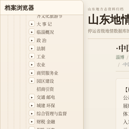
生态临淄建设
▸
档案浏览器
山东地方志资料归档
中国·临淄第九届国际
齐文化旅游节
山东地
大 事 记
▸
停运省级地情数据库
临淄概况
▸
政 治
▸
·
法制
▸
工业
▸
淄博
·
农业
▸
商贸服务业
▸
园区建设
▸
招商引资
【
交通 邮电
公
▸
城建 环保
展
▸
综合管理与监督
体
▸
入
财税 金融
▸